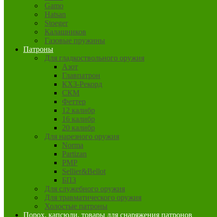
Gamo
Hatsan
Stoeger
Калашников
Газовые пружины
Патроны
Для гладкоствольного оружия
Азот
Главпатрон
КХЗ-Рекорд
СКМ
Феттер
12 калибр
16 калибр
20 калибр
Для нарезного оружия
Norma
Partizan
PMP
Sellier&Bellot
БПЗ
Для служебного оружия
Для травматического оружия
Холостые патроны
Порох, капсюли, товары для снаряжения патронов