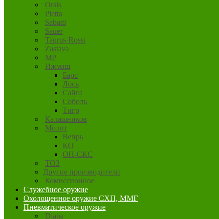
Orsis
Pietta
Sabatti
Sauer
Taurus-Rossi
Zastava
MP
Ижмаш
Барс
Лось
Сайга
Соболь
Тигр
Калашников
Молот
Вепрь
КО
ОП-СКС
ТОЗ
Другие производители
Комиссионное
Служебное оружие
Охолощенное оружие СХП, ММГ
Пневматическое оружие
Diana