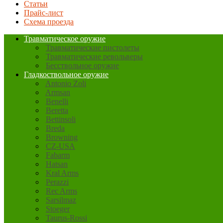
Статьи
Прайс-лист
Схема проезда
Травматическое оружие
Травматические пистолеты
Травматические револьверы
Бесствольное оружие
Гладкоствольное оружие
Antonio Zoli
Armsan
Benelli
Beretta
Bettinsoli
Breda
Browning
CZ-USA
Fabarm
Hatsan
Kral Arms
Perazzi
Rec Arms
Sarsilmaz
Stoeger
Taurus-Rossi