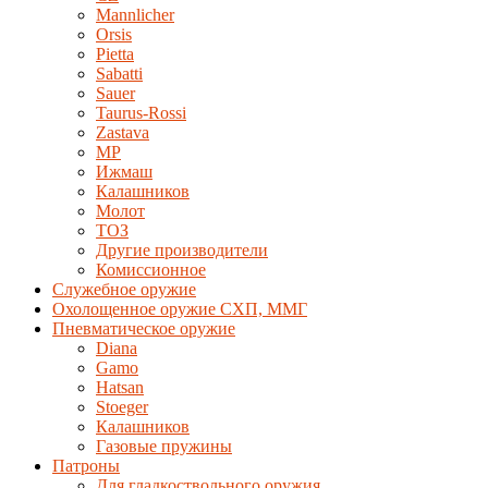
Mannlicher
Orsis
Pietta
Sabatti
Sauer
Taurus-Rossi
Zastava
MP
Ижмаш
Калашников
Молот
ТОЗ
Другие производители
Комиссионное
Служебное оружие
Охолощенное оружие СХП, ММГ
Пневматическое оружие
Diana
Gamo
Hatsan
Stoeger
Калашников
Газовые пружины
Патроны
Для гладкоствольного оружия