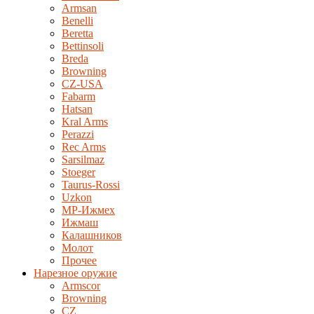
Armsan
Benelli
Beretta
Bettinsoli
Breda
Browning
CZ-USA
Fabarm
Hatsan
Kral Arms
Perazzi
Rec Arms
Sarsilmaz
Stoeger
Taurus-Rossi
Uzkon
MP-Ижмех
Ижмаш
Калашников
Молот
Прочее
Нарезное оружие
Armscor
Browning
CZ