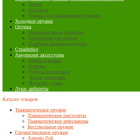
Порох
Капсюли
Товары для снаряжения патронов
Холодное оружие
Оптика
Коллиматорные прицелы
Крепления для оптики
Приборы ночного видения
Страйкбол
Амуниция, аксессуары
Кейсы и кофры
Кобуры
Тубусы для оптики
Чехлы для ружей
Ягдташи, сумки
Луки, арбалеты
Каталог товаров
Травматическое оружие
Травматические пистолеты
Травматические револьверы
Бесствольное оружие
Гладкоствольное оружие
Antonio Zoli