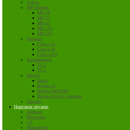
Uzkon
MP-Ижмех
MP-18
MP-27
MP-43
MP-135
MP-155
Ижмаш
Сайга-12
Сайга-20
Сайга-410
Калашников
TG2
TG3
Молот
Бекас
Вепрь-12
Вепрь-366ТКМ
Вепрь-9,6х53 Lancaster
Прочее
Нарезное оружие
Armscor
Browning
CZ
Mannlicher