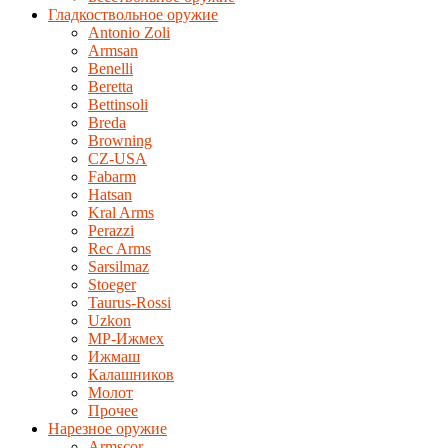
Гладкоствольное оружие
Antonio Zoli
Armsan
Benelli
Beretta
Bettinsoli
Breda
Browning
CZ-USA
Fabarm
Hatsan
Kral Arms
Perazzi
Rec Arms
Sarsilmaz
Stoeger
Taurus-Rossi
Uzkon
MP-Ижмех
Ижмаш
Калашников
Молот
Прочее
Нарезное оружие
Armscor