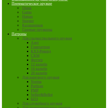
Пневматическое оружие
Diana
Gamo
Hatsan
Stoeger
Калашников
Газовые пружины
Патроны
Для гладкоствольного оружия
Азот
Главпатрон
КХЗ-Рекорд
СКМ
Феттер
12 калибр
16 калибр
20 калибр
Для нарезного оружия
Norma
Partizan
PMP
Sellier&Bellot
БПЗ
Для служебного оружия
Для травматического оружия