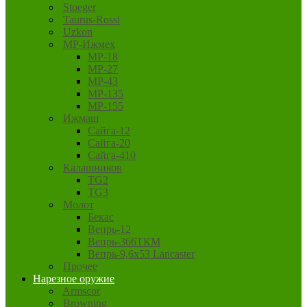
Stoeger
Taurus-Rossi
Uzkon
MP-Ижмех
MP-18
MP-27
MP-43
MP-135
MP-155
Ижмаш
Сайга-12
Сайга-20
Сайга-410
Калашников
TG2
TG3
Молот
Бекас
Вепрь-12
Вепрь-366ТКМ
Вепрь-9,6х53 Lancaster
Прочее
Нарезное оружие
Armscor
Browning