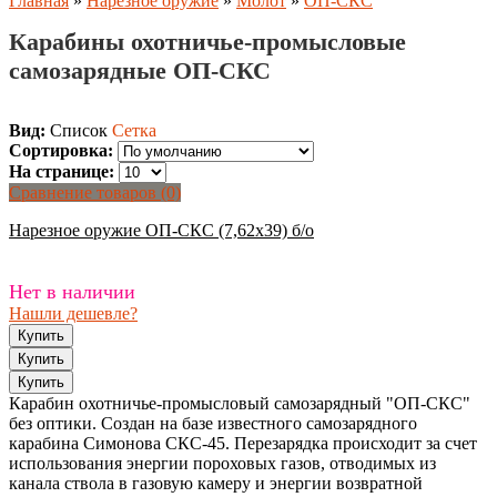
Главная
»
Нарезное оружие
»
Молот
»
ОП-СКС
Карабины охотничье-промысловые
самозарядные ОП-СКС
Вид:
Список
Сетка
Сортировка:
На странице:
Сравнение товаров (0)
Нарезное оружие ОП-СКС (7,62х39) б/о
Нет в наличии
Нашли дешевле?
Карабин охотничье-промысловый самозарядный "ОП-СКС"
без оптики. Создан на базе известного самозарядного
карабина Симонова СКС-45. Перезарядка происходит за счет
использования энергии пороховых газов, отводимых из
канала ствола в газовую камеру и энергии возвратной