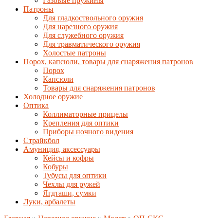
Газовые пружины
Патроны
Для гладкоствольного оружия
Для нарезного оружия
Для служебного оружия
Для травматического оружия
Холостые патроны
Порох, капсюли, товары для снаряжения патронов
Порох
Капсюли
Товары для снаряжения патронов
Холодное оружие
Оптика
Коллиматорные прицелы
Крепления для оптики
Приборы ночного видения
Страйкбол
Амуниция, аксессуары
Кейсы и кофры
Кобуры
Тубусы для оптики
Чехлы для ружей
Ягдташи, сумки
Луки, арбалеты