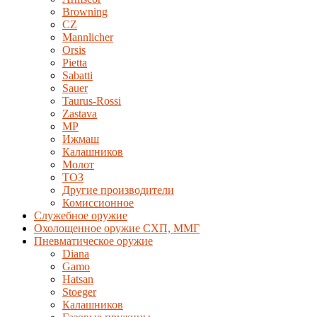
Browning
CZ
Mannlicher
Orsis
Pietta
Sabatti
Sauer
Taurus-Rossi
Zastava
MP
Ижмаш
Калашников
Молот
ТОЗ
Другие производители
Комиссионное
Служебное оружие
Охолощенное оружие СХП, ММГ
Пневматическое оружие
Diana
Gamo
Hatsan
Stoeger
Калашников