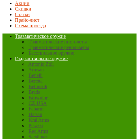
Акции
Скидки
Статьи
Прайс-лист
Схема проезда
Травматическое оружие
Травматические пистолеты
Травматические револьверы
Бесствольное оружие
Гладкоствольное оружие
Antonio Zoli
Armsan
Benelli
Beretta
Bettinsoli
Breda
Browning
CZ-USA
Fabarm
Hatsan
Kral Arms
Perazzi
Rec Arms
Sarsilmaz