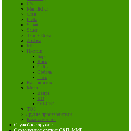
CZ
Mannlicher
Orsis
Pietta
Sabatti
Sauer
Taurus-Rossi
Zastava
MP
Ижмаш
Барс
Лось
Сайга
Соболь
Тигр
Калашников
Молот
Вепрь
КО
ОП-СКС
ТОЗ
Другие производители
Комиссионное
Служебное оружие
Охолощенное оружие СХП, ММГ