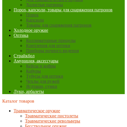
Холостые патроны
Порох, капсюли, товары для снаряжения патронов
Порох
Капсюли
Товары для снаряжения патронов
Холодное оружие
Оптика
Коллиматорные прицелы
Крепления для оптики
Приборы ночного видения
Страйкбол
Амуниция, аксессуары
Кейсы и кофры
Кобуры
Тубусы для оптики
Чехлы для ружей
Ягдташи, сумки
Луки, арбалеты
Каталог товаров
Травматическое оружие
Травматические пистолеты
Травматические револьверы
Бесствольное оружие