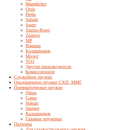
Mannlicher
Orsis
Pietta
Sabatti
Sauer
Taurus-Rossi
Zastava
MP
Ижмаш
Калашников
Молот
ТОЗ
Другие производители
Комиссионное
Служебное оружие
Охолощенное оружие СХП, ММГ
Пневматическое оружие
Diana
Gamo
Hatsan
Stoeger
Калашников
Газовые пружины
Патроны
Для гладкоствольного оружия