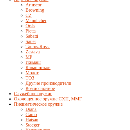
Armscor
Browning
CZ
Mannlicher
Orsis
Pietta
Sabatti
Sauer
Taurus-Rossi
Zastava
MP
Ижмаш
Калашников
Молот
ТОЗ
Другие производители
Комиссионное
Служебное оружие
Охолощенное оружие СХП, ММГ
Пневматическое оружие
Diana
Gamo
Hatsan
Stoeger