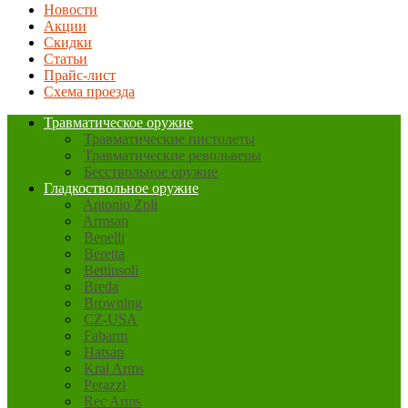
Новости
Акции
Скидки
Статьи
Прайс-лист
Схема проезда
Травматическое оружие
Травматические пистолеты
Травматические револьверы
Бесствольное оружие
Гладкоствольное оружие
Antonio Zoli
Armsan
Benelli
Beretta
Bettinsoli
Breda
Browning
CZ-USA
Fabarm
Hatsan
Kral Arms
Perazzi
Rec Arms