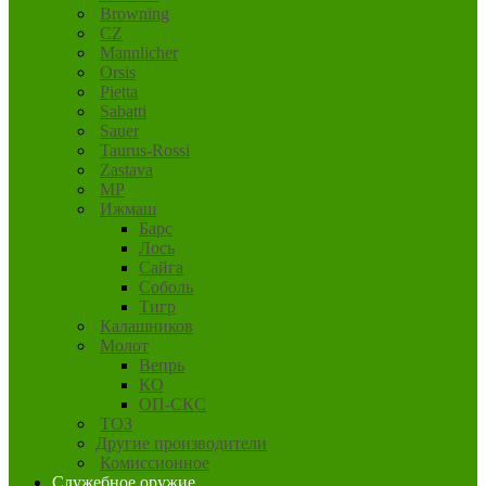
Browning
CZ
Mannlicher
Orsis
Pietta
Sabatti
Sauer
Taurus-Rossi
Zastava
MP
Ижмаш
Барс
Лось
Сайга
Соболь
Тигр
Калашников
Молот
Вепрь
КО
ОП-СКС
ТОЗ
Другие производители
Комиссионное
Служебное оружие