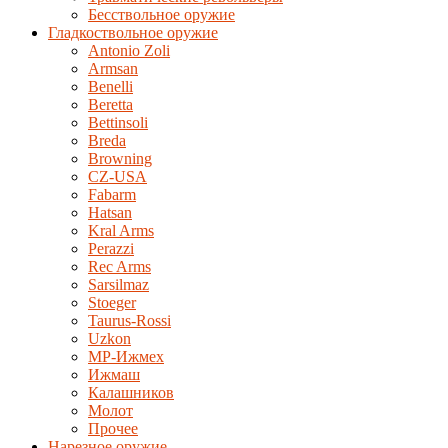
Бесствольное оружие
Гладкоствольное оружие
Antonio Zoli
Armsan
Benelli
Beretta
Bettinsoli
Breda
Browning
CZ-USA
Fabarm
Hatsan
Kral Arms
Perazzi
Rec Arms
Sarsilmaz
Stoeger
Taurus-Rossi
Uzkon
MP-Ижмех
Ижмаш
Калашников
Молот
Прочее
Нарезное оружие