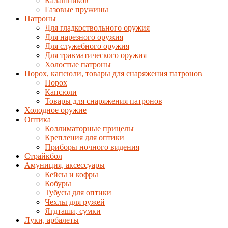
Калашников
Газовые пружины
Патроны
Для гладкоствольного оружия
Для нарезного оружия
Для служебного оружия
Для травматического оружия
Холостые патроны
Порох, капсюли, товары для снаряжения патронов
Порох
Капсюли
Товары для снаряжения патронов
Холодное оружие
Оптика
Коллиматорные прицелы
Крепления для оптики
Приборы ночного видения
Страйкбол
Амуниция, аксессуары
Кейсы и кофры
Кобуры
Тубусы для оптики
Чехлы для ружей
Ягдташи, сумки
Луки, арбалеты