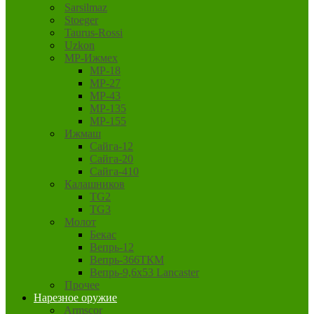
Sarsilmaz
Stoeger
Taurus-Rossi
Uzkon
MP-Ижмех
MP-18
MP-27
MP-43
MP-135
MP-155
Ижмаш
Сайга-12
Сайга-20
Сайга-410
Калашников
TG2
TG3
Молот
Бекас
Вепрь-12
Вепрь-366ТКМ
Вепрь-9,6х53 Lancaster
Прочее
Нарезное оружие
Armscor