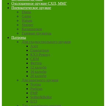
Охолощенное оружие СХП, ММГ
Пневматическое оружие
Diana
Gamo
Hatsan
Stoeger
Калашников
Газовые пружины
Патроны
Для гладкоствольного оружия
Азот
Главпатрон
КХЗ-Рекорд
СКМ
Феттер
12 калибр
16 калибр
20 калибр
Для нарезного оружия
Norma
Partizan
PMP
Sellier&Bellot
БПЗ
Для служебного оружия