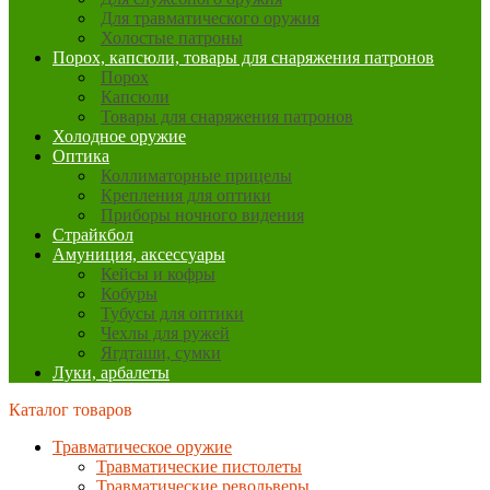
Для травматического оружия
Холостые патроны
Порох, капсюли, товары для снаряжения патронов
Порох
Капсюли
Товары для снаряжения патронов
Холодное оружие
Оптика
Коллиматорные прицелы
Крепления для оптики
Приборы ночного видения
Страйкбол
Амуниция, аксессуары
Кейсы и кофры
Кобуры
Тубусы для оптики
Чехлы для ружей
Ягдташи, сумки
Луки, арбалеты
Каталог товаров
Травматическое оружие
Травматические пистолеты
Травматические револьверы