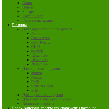
Gamo
Hatsan
Stoeger
Калашников
Газовые пружины
Патроны
Для гладкоствольного оружия
Азот
Главпатрон
КХЗ-Рекорд
СКМ
Феттер
12 калибр
16 калибр
20 калибр
Для нарезного оружия
Norma
Partizan
PMP
Sellier&Bellot
БПЗ
Для служебного оружия
Для травматического оружия
Холостые патроны
Порох, капсюли, товары для снаряжения патронов