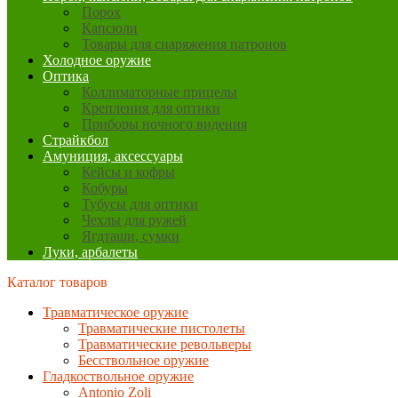
Порох
Капсюли
Товары для снаряжения патронов
Холодное оружие
Оптика
Коллиматорные прицелы
Крепления для оптики
Приборы ночного видения
Страйкбол
Амуниция, аксессуары
Кейсы и кофры
Кобуры
Тубусы для оптики
Чехлы для ружей
Ягдташи, сумки
Луки, арбалеты
Каталог товаров
Травматическое оружие
Травматические пистолеты
Травматические револьверы
Бесствольное оружие
Гладкоствольное оружие
Antonio Zoli