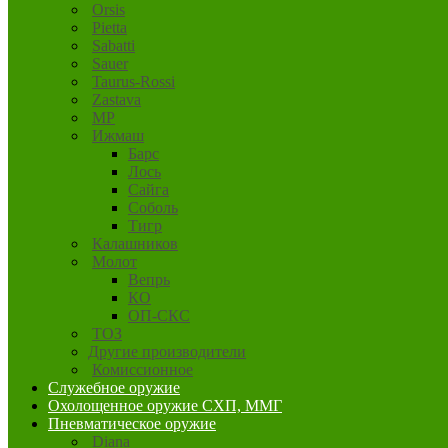
Orsis
Pietta
Sabatti
Sauer
Taurus-Rossi
Zastava
MP
Ижмаш
Барс
Лось
Сайга
Соболь
Тигр
Калашников
Молот
Вепрь
КО
ОП-СКС
ТОЗ
Другие производители
Комиссионное
Служебное оружие
Охолощенное оружие СХП, ММГ
Пневматическое оружие
Diana