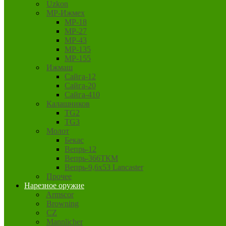
Uzkon
MP-Ижмех
MP-18
MP-27
MP-43
MP-135
MP-155
Ижмаш
Сайга-12
Сайга-20
Сайга-410
Калашников
TG2
TG3
Молот
Бекас
Вепрь-12
Вепрь-366ТКМ
Вепрь-9,6х53 Lancaster
Прочее
Нарезное оружие
Armscor
Browning
CZ
Mannlicher