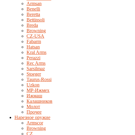
Armsan
Benelli
Beretta
Bettinsoli
Breda
Browning
CZ-USA
Fabarm
Hatsan
Kral Arms
Perazzi
Rec Arms
Sarsilmaz
Stoeger
Taurus-Rossi
Uzkon
MP-Ижмех
Ижмаш
Калашников
Молот
Прочее
Нарезное оружие
Armscor
Browning
CZ