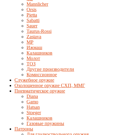
Mannlicher
Orsis
Pietta
Sabatti
Sauer
Taurus-Rossi
Zastava
MP
Ижмаш
Калашников
Молот
ТОЗ
Другие производители
Комиссионное
Служебное оружие
Охолощенное оружие СХП, ММГ
Пневматическое оружие
Diana
Gamo
Hatsan
Stoeger
Калашников
Газовые пружины
Патроны
Для гладкоствольного оружия