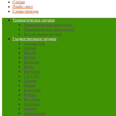
Статьи
Прайс-лист
Схема проезда
Травматическое оружие
Травматические пистолеты
Травматические револьверы
Бесствольное оружие
Гладкоствольное оружие
Antonio Zoli
Armsan
Benelli
Beretta
Bettinsoli
Breda
Browning
CZ-USA
Fabarm
Hatsan
Kral Arms
Perazzi
Rec Arms
Sarsilmaz
Stoeger
Taurus-Rossi