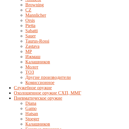
Browning
CZ
Mannlicher
Orsis
Pietta
Sabatti
Sauer
Taurus-Rossi
Zastava
MP
Ижмаш
Калашников
Молот
ТОЗ
Другие производители
Комиссионное
Служебное оружие
Охолощенное оружие СХП, ММГ
Пневматическое оружие
Diana
Gamo
Hatsan
Stoeger
Калашников