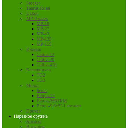
Stoeger
Taurus-Rossi
Uzkon
MP-Ижмех
MP-18
MP-27
MP-43
MP-135
MP-155
Ижмаш
Сайга-12
Сайга-20
Сайга-410
Калашников
TG2
TG3
Молот
Бекас
Вепрь-12
Вепрь-366ТКМ
Вепрь-9,6х53 Lancaster
Прочее
Нарезное оружие
Armscor
Browning