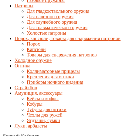
Газовые пружины
Патроны
Для гладкоствольного оружия
Для нарезного оружия
Для служебного оружия
Для травматического оружия
Холостые патроны
Порох, капсюли, товары для снаряжения патронов
Порох
Капсюли
Товары для снаряжения патронов
Холодное оружие
Оптика
Коллиматорные прицелы
Крепления для оптики
Приборы ночного видения
Страйкбол
Амуниция, аксессуары
Кейсы и кофры
Кобуры
Тубусы для оптики
Чехлы для ружей
Ягдташи, сумки
Луки, арбалеты