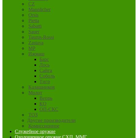
CZ
Mannlicher
Orsis
Pietta
Sabatti
Sauer
Taurus-Rossi
Zastava
MP
Ижмаш
Барс
Лось
Сайга
Соболь
Тигр
Калашников
Молот
Вепрь
КО
ОП-СКС
ТОЗ
Другие производители
Комиссионное
Служебное оружие
Охолощенное оружие СХП, ММГ