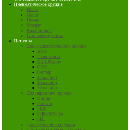
Пневматическое оружие
Diana
Gamo
Hatsan
Stoeger
Калашников
Газовые пружины
Патроны
Для гладкоствольного оружия
Азот
Главпатрон
КХЗ-Рекорд
СКМ
Феттер
12 калибр
16 калибр
20 калибр
Для нарезного оружия
Norma
Partizan
PMP
Sellier&Bellot
БПЗ
Для служебного оружия
Для травматического оружия