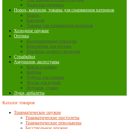
Холостые патроны
Порох, капсюли, товары для снаряжения патронов
Порох
Капсюли
Товары для снаряжения патронов
Холодное оружие
Оптика
Коллиматорные прицелы
Крепления для оптики
Приборы ночного видения
Страйкбол
Амуниция, аксессуары
Кейсы и кофры
Кобуры
Тубусы для оптики
Чехлы для ружей
Ягдташи, сумки
Луки, арбалеты
Каталог товаров
Травматическое оружие
Травматические пистолеты
Травматические револьверы
Бесствольное оружие