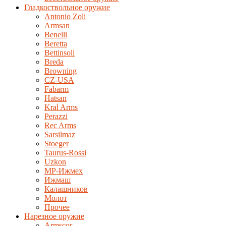
Гладкоствольное оружие
Antonio Zoli
Armsan
Benelli
Beretta
Bettinsoli
Breda
Browning
CZ-USA
Fabarm
Hatsan
Kral Arms
Perazzi
Rec Arms
Sarsilmaz
Stoeger
Taurus-Rossi
Uzkon
MP-Ижмех
Ижмаш
Калашников
Молот
Прочее
Нарезное оружие
Armscor