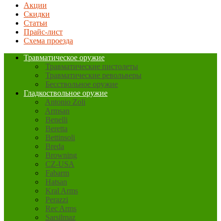
Акции
Скидки
Статьи
Прайс-лист
Схема проезда
Травматическое оружие
Травматические пистолеты
Травматические револьверы
Бесствольное оружие
Гладкоствольное оружие
Antonio Zoli
Armsan
Benelli
Beretta
Bettinsoli
Breda
Browning
CZ-USA
Fabarm
Hatsan
Kral Arms
Perazzi
Rec Arms
Sarsilmaz