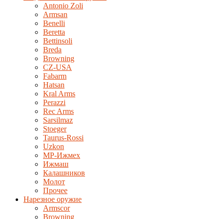
Antonio Zoli
Armsan
Benelli
Beretta
Bettinsoli
Breda
Browning
CZ-USA
Fabarm
Hatsan
Kral Arms
Perazzi
Rec Arms
Sarsilmaz
Stoeger
Taurus-Rossi
Uzkon
MP-Ижмех
Ижмаш
Калашников
Молот
Прочее
Нарезное оружие
Armscor
Browning