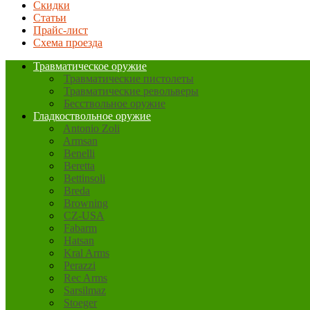
Скидки
Статьи
Прайс-лист
Схема проезда
Травматическое оружие
Травматические пистолеты
Травматические револьверы
Бесствольное оружие
Гладкоствольное оружие
Antonio Zoli
Armsan
Benelli
Beretta
Bettinsoli
Breda
Browning
CZ-USA
Fabarm
Hatsan
Kral Arms
Perazzi
Rec Arms
Sarsilmaz
Stoeger