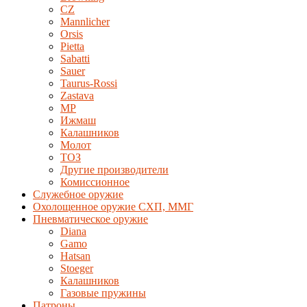
CZ
Mannlicher
Orsis
Pietta
Sabatti
Sauer
Taurus-Rossi
Zastava
MP
Ижмаш
Калашников
Молот
ТОЗ
Другие производители
Комиссионное
Служебное оружие
Охолощенное оружие СХП, ММГ
Пневматическое оружие
Diana
Gamo
Hatsan
Stoeger
Калашников
Газовые пружины
Патроны