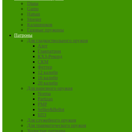
Diana
Gamo
Hatsan
Stoeger
Калашников
Газовые пружины
Патроны
Для гладкоствольного оружия
Азот
Главпатрон
КХЗ-Рекорд
СКМ
Феттер
12 калибр
16 калибр
20 калибр
Для нарезного оружия
Norma
Partizan
PMP
Sellier&Bellot
БПЗ
Для служебного оружия
Для травматического оружия
Холостые патроны