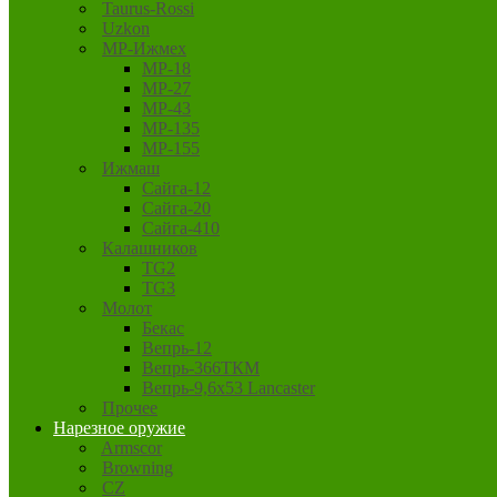
Taurus-Rossi
Uzkon
MP-Ижмех
MP-18
MP-27
MP-43
MP-135
MP-155
Ижмаш
Сайга-12
Сайга-20
Сайга-410
Калашников
TG2
TG3
Молот
Бекас
Вепрь-12
Вепрь-366ТКМ
Вепрь-9,6х53 Lancaster
Прочее
Нарезное оружие
Armscor
Browning
CZ