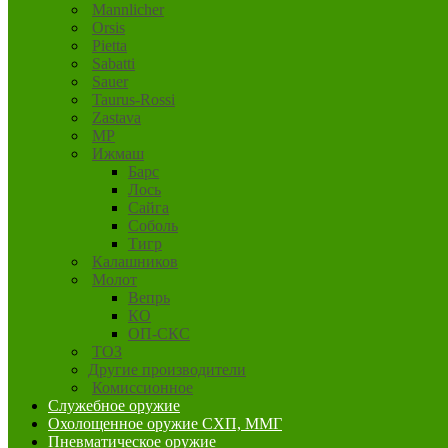
Mannlicher
Orsis
Pietta
Sabatti
Sauer
Taurus-Rossi
Zastava
MP
Ижмаш
Барс
Лось
Сайга
Соболь
Тигр
Калашников
Молот
Вепрь
КО
ОП-СКС
ТОЗ
Другие производители
Комиссионное
Служебное оружие
Охолощенное оружие СХП, ММГ
Пневматическое оружие