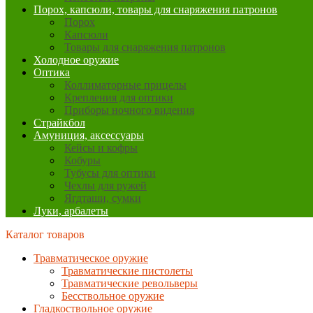
Порох, капсюли, товары для снаряжения патронов
Порох
Капсюли
Товары для снаряжения патронов
Холодное оружие
Оптика
Коллиматорные прицелы
Крепления для оптики
Приборы ночного видения
Страйкбол
Амуниция, аксессуары
Кейсы и кофры
Кобуры
Тубусы для оптики
Чехлы для ружей
Ягдташи, сумки
Луки, арбалеты
Каталог товаров
Травматическое оружие
Травматические пистолеты
Травматические револьверы
Бесствольное оружие
Гладкоствольное оружие