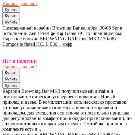
Нашли дешевле?
Самозарядный карабин Browning Bar калибра .30-06 Spr в
исполнении Zenit Prestige Big-Game HC со шпаншибером.
Нарезное оружие BROWNING BAR mod.MK3 (.30-06)
Composite fluted HC, L-530 + кофр
Нет в наличии
Нашли дешевле?
Карабин Browning Bar MK3 получил новый дизайн и
некоторые технические усовершенствования: - Новый
приклад и цевье. В комплектации есть несколько проставок,
которые устанавливаются между ствольной коробкой и
прикладом, для смещения оси ствола относительно приклада,
для регулирования комфортной вкладки при вскидывании, по
антропометрическим данным стрелка. По той же причине в
комплекте есть п...
Нарезное оружие BROWNING BAR mod.MK3 (.308Win)