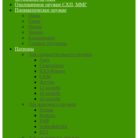
Охолощенное оружие СХП, ММГ
Пневматическое оружие
Diana
Gamo
Hatsan
Stoeger
Калашников
Газовые пружины
Патроны
Для гладкоствольного оружия
Азот
Главпатрон
КХЗ-Рекорд
СКМ
Феттер
12 калибр
16 калибр
20 калибр
Для нарезного оружия
Norma
Partizan
PMP
Sellier&Bellot
БПЗ
Для служебного оружия