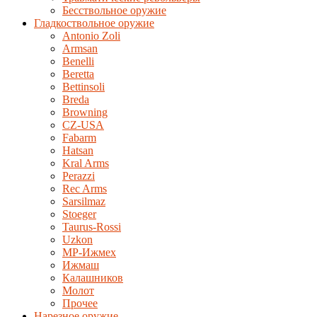
Бесствольное оружие
Гладкоствольное оружие
Antonio Zoli
Armsan
Benelli
Beretta
Bettinsoli
Breda
Browning
CZ-USA
Fabarm
Hatsan
Kral Arms
Perazzi
Rec Arms
Sarsilmaz
Stoeger
Taurus-Rossi
Uzkon
MP-Ижмех
Ижмаш
Калашников
Молот
Прочее
Нарезное оружие