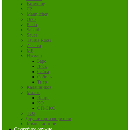
Browning
CZ
Mannlicher
Orsis
Pietta
Sabatti
Sauer
Taurus-Rossi
Zastava
MP
Ижмаш
Барс
Лось
Сайга
Соболь
Тигр
Калашников
Молот
Вепрь
КО
ОП-СКС
ТОЗ
Другие производители
Комиссионное
Служебное оружие