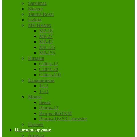
Sarsilmaz
Stoeger
Taurus-Rossi
Uzkon
MP-Ижмех
MP-18
MP-27
MP-43
MP-135
MP-155
Ижмаш
Сайга-12
Сайга-20
Сайга-410
Калашников
TG2
TG3
Молот
Бекас
Вепрь-12
Вепрь-366ТКМ
Вепрь-9,6х53 Lancaster
Прочее
Нарезное оружие
Armscor