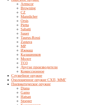
Armscor
Browning
CZ
Mannlicher
Orsis
Pietta
Sabatti
Sauer
Taurus-Rossi
Zastava
MP
Ижмаш
Калашников
Молот
ТОЗ
Другие производители
Комиссионное
Служебное оружие
Охолощенное оружие СХП, ММГ
Пневматическое оружие
Diana
Gamo
Hatsan
Stoeger