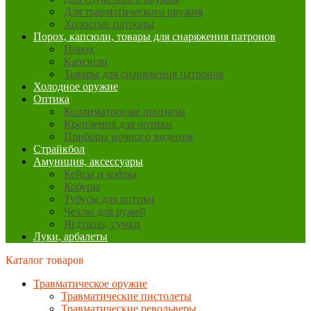
Для травматического оружия
Холостые патроны
Порох, капсюли, товары для снаряжения патронов
Порох
Капсюли
Товары для снаряжения патронов
Холодное оружие
Оптика
Коллиматорные прицелы
Крепления для оптики
Приборы ночного видения
Страйкбол
Амуниция, аксессуары
Кейсы и кофры
Кобуры
Тубусы для оптики
Чехлы для ружей
Ягдташи, сумки
Луки, арбалеты
Каталог товаров
Травматическое оружие
Травматические пистолеты
Травматические револьверы