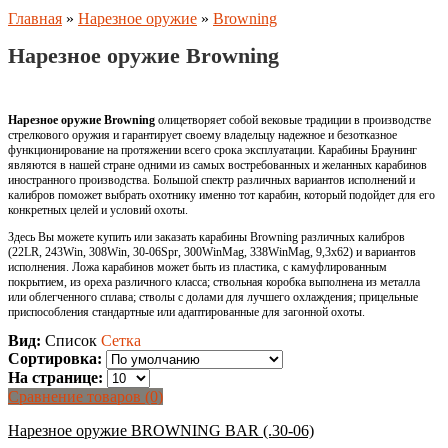
Главная
»
Нарезное оружие
»
Browning
Нарезное оружие Browning
Нарезное оружие Browning
олицетворяет собой вековые традиции в производстве
стрелкового оружия и гарантирует своему владельцу надежное и безотказное
функционирование на протяжении всего срока эксплуатации. Карабины Браунинг
являются в нашей стране одними из самых востребованных и желанных карабинов
иностранного производства. Большой спектр различных вариантов исполнений и
калибров поможет выбрать охотнику именно тот карабин, который подойдет для его
конкретных целей и условий охоты.
Здесь Вы можете купить или заказать карабины Browning различных калибров
(22LR, 243Win, 308Win, 30-06Spr, 300WinMag, 338WinMag, 9,3x62) и вариантов
исполнения. Ложа карабинов может быть из пластика, с камуфлированным
покрытием, из ореха различного класса; ствольная коробка выполнена из металла
или облегченного сплава; стволы с долами для лучшего охлаждения; прицельные
приспособления стандартные или адаптированные для загонной охоты.
Вид:
Список
Сетка
Сортировка:
На странице:
Сравнение товаров (0)
Нарезное оружие BROWNING BAR (.30-06)