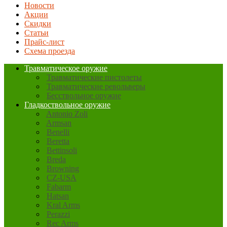
Новости
Акции
Скидки
Статьи
Прайс-лист
Схема проезда
Травматическое оружие
Травматические пистолеты
Травматические револьверы
Бесствольное оружие
Гладкоствольное оружие
Antonio Zoli
Armsan
Benelli
Beretta
Bettinsoli
Breda
Browning
CZ-USA
Fabarm
Hatsan
Kral Arms
Perazzi
Rec Arms