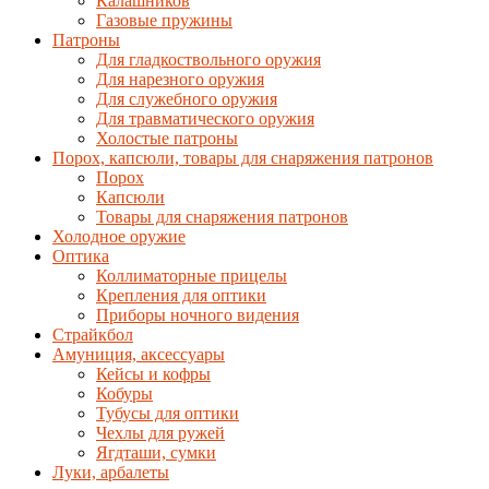
Калашников
Газовые пружины
Патроны
Для гладкоствольного оружия
Для нарезного оружия
Для служебного оружия
Для травматического оружия
Холостые патроны
Порох, капсюли, товары для снаряжения патронов
Порох
Капсюли
Товары для снаряжения патронов
Холодное оружие
Оптика
Коллиматорные прицелы
Крепления для оптики
Приборы ночного видения
Страйкбол
Амуниция, аксессуары
Кейсы и кофры
Кобуры
Тубусы для оптики
Чехлы для ружей
Ягдташи, сумки
Луки, арбалеты