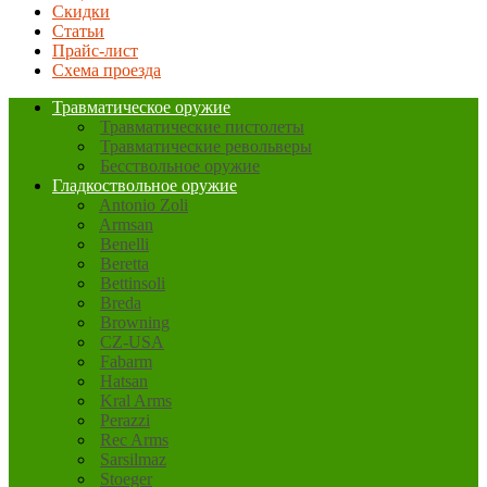
Скидки
Статьи
Прайс-лист
Схема проезда
Травматическое оружие
Травматические пистолеты
Травматические револьверы
Бесствольное оружие
Гладкоствольное оружие
Antonio Zoli
Armsan
Benelli
Beretta
Bettinsoli
Breda
Browning
CZ-USA
Fabarm
Hatsan
Kral Arms
Perazzi
Rec Arms
Sarsilmaz
Stoeger