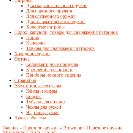
Патроны
Для гладкоствольного оружия
Для нарезного оружия
Для служебного оружия
Для травматического оружия
Холостые патроны
Порох, капсюли, товары для снаряжения патронов
Порох
Капсюли
Товары для снаряжения патронов
Холодное оружие
Оптика
Коллиматорные прицелы
Крепления для оптики
Приборы ночного видения
Страйкбол
Амуниция, аксессуары
Кейсы и кофры
Кобуры
Тубусы для оптики
Чехлы для ружей
Ягдташи, сумки
Луки, арбалеты
Главная
»
Нарезное оружие
»
Browning
»
Нарезное оружие