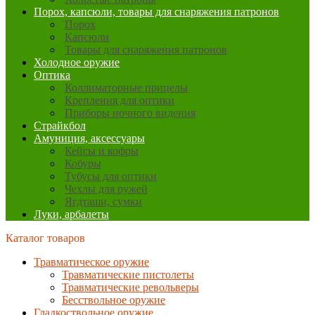
Порох, капсюли, товары для снаряжения патронов
Порох
Капсюли
Товары для снаряжения патронов
Холодное оружие
Оптика
Коллиматорные прицелы
Крепления для оптики
Приборы ночного видения
Страйкбол
Амуниция, аксессуары
Кейсы и кофры
Кобуры
Тубусы для оптики
Чехлы для ружей
Ягдташи, сумки
Луки, арбалеты
Каталог товаров
Травматическое оружие
Травматические пистолеты
Травматические револьверы
Бесствольное оружие
Гладкоствольное оружие