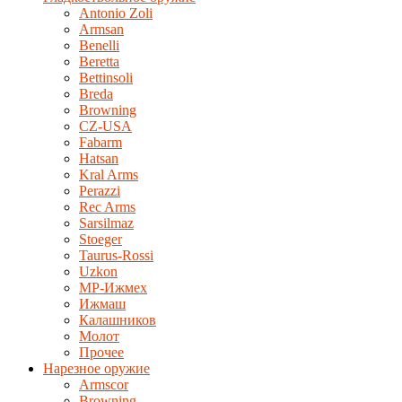
Antonio Zoli
Armsan
Benelli
Beretta
Bettinsoli
Breda
Browning
CZ-USA
Fabarm
Hatsan
Kral Arms
Perazzi
Rec Arms
Sarsilmaz
Stoeger
Taurus-Rossi
Uzkon
MP-Ижмех
Ижмаш
Калашников
Молот
Прочее
Нарезное оружие
Armscor
Browning