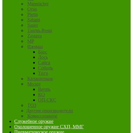
Mannlicher
Orsis
Pietta
Sabatti
Sauer
Taurus-Rossi
Zastava
MP
Ижмаш
Барс
Лось
Сайга
Соболь
Тигр
Калашников
Молот
Вепрь
КО
ОП-СКС
ТОЗ
Другие производители
Комиссионное
Служебное оружие
Охолощенное оружие СХП, ММГ
Пневматическое оружие