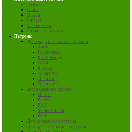
Diana
Gamo
Hatsan
Stoeger
Калашников
Газовые пружины
Патроны
Для гладкоствольного оружия
Азот
Главпатрон
КХЗ-Рекорд
СКМ
Феттер
12 калибр
16 калибр
20 калибр
Для нарезного оружия
Norma
Partizan
PMP
Sellier&Bellot
БПЗ
Для служебного оружия
Для травматического оружия
Холостые патроны