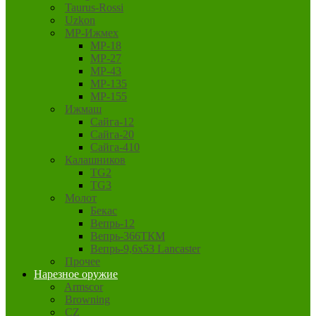
Taurus-Rossi
Uzkon
MP-Ижмех
MP-18
MP-27
MP-43
MP-135
MP-155
Ижмаш
Сайга-12
Сайга-20
Сайга-410
Калашников
TG2
TG3
Молот
Бекас
Вепрь-12
Вепрь-366ТКМ
Вепрь-9,6х53 Lancaster
Прочее
Нарезное оружие
Armscor
Browning
CZ