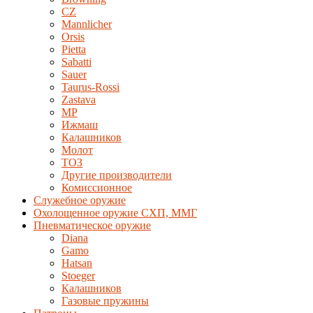
CZ
Mannlicher
Orsis
Pietta
Sabatti
Sauer
Taurus-Rossi
Zastava
MP
Ижмаш
Калашников
Молот
ТОЗ
Другие производители
Комиссионное
Служебное оружие
Охолощенное оружие СХП, ММГ
Пневматическое оружие
Diana
Gamo
Hatsan
Stoeger
Калашников
Газовые пружины