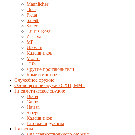
Mannlicher
Orsis
Pietta
Sabatti
Sauer
Taurus-Rossi
Zastava
MP
Ижмаш
Калашников
Молот
ТОЗ
Другие производители
Комиссионное
Служебное оружие
Охолощенное оружие СХП, ММГ
Пневматическое оружие
Diana
Gamo
Hatsan
Stoeger
Калашников
Газовые пружины
Патроны
Для гладкоствольного оружия