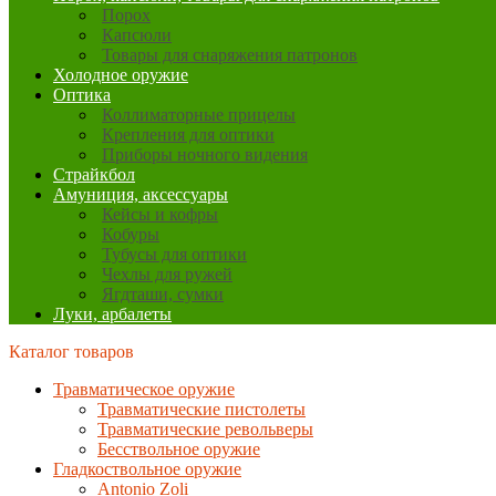
Порох
Капсюли
Товары для снаряжения патронов
Холодное оружие
Оптика
Коллиматорные прицелы
Крепления для оптики
Приборы ночного видения
Страйкбол
Амуниция, аксессуары
Кейсы и кофры
Кобуры
Тубусы для оптики
Чехлы для ружей
Ягдташи, сумки
Луки, арбалеты
Каталог товаров
Травматическое оружие
Травматические пистолеты
Травматические револьверы
Бесствольное оружие
Гладкоствольное оружие
Antonio Zoli