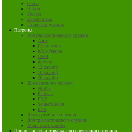
Gamo
Hatsan
Stoeger
Калашников
Газовые пружины
Патроны
Для гладкоствольного оружия
Азот
Главпатрон
КХЗ-Рекорд
СКМ
Феттер
12 калибр
16 калибр
20 калибр
Для нарезного оружия
Norma
Partizan
PMP
Sellier&Bellot
БПЗ
Для служебного оружия
Для травматического оружия
Холостые патроны
Порох, капсюли, товары для снаряжения патронов