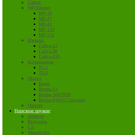
Uzkon
MP-Ижмех
MP-18
MP-27
MP-43
MP-135
MP-155
Ижмаш
Сайга-12
Сайга-20
Сайга-410
Калашников
TG2
TG3
Молот
Бекас
Вепрь-12
Вепрь-366ТКМ
Вепрь-9,6х53 Lancaster
Прочее
Нарезное оружие
Armscor
Browning
CZ
Mannlicher