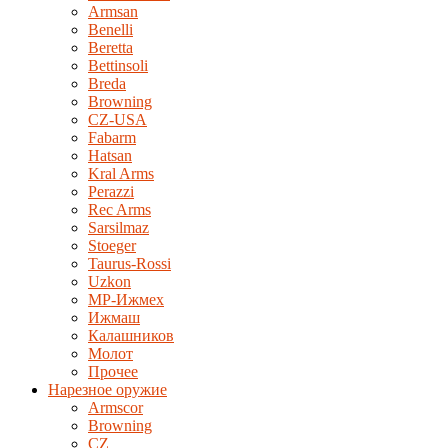
Armsan
Benelli
Beretta
Bettinsoli
Breda
Browning
CZ-USA
Fabarm
Hatsan
Kral Arms
Perazzi
Rec Arms
Sarsilmaz
Stoeger
Taurus-Rossi
Uzkon
MP-Ижмех
Ижмаш
Калашников
Молот
Прочее
Нарезное оружие
Armscor
Browning
CZ