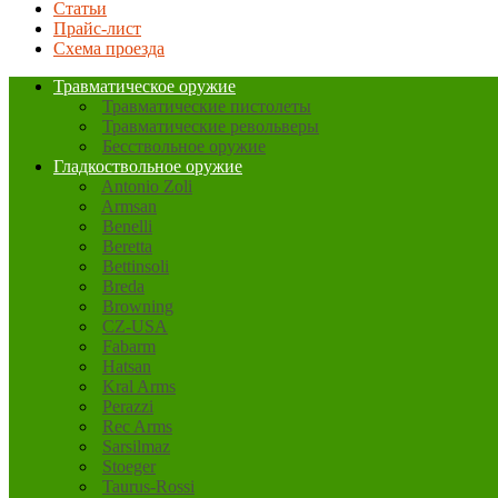
Статьи
Прайс-лист
Схема проезда
Травматическое оружие
Травматические пистолеты
Травматические револьверы
Бесствольное оружие
Гладкоствольное оружие
Antonio Zoli
Armsan
Benelli
Beretta
Bettinsoli
Breda
Browning
CZ-USA
Fabarm
Hatsan
Kral Arms
Perazzi
Rec Arms
Sarsilmaz
Stoeger
Taurus-Rossi