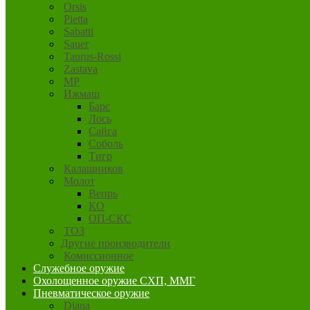
Orsis
Pietta
Sabatti
Sauer
Taurus-Rossi
Zastava
MP
Ижмаш
Барс
Лось
Сайга
Соболь
Тигр
Калашников
Молот
Вепрь
КО
ОП-СКС
ТОЗ
Другие производители
Комиссионное
Служебное оружие
Охолощенное оружие СХП, ММГ
Пневматическое оружие
Diana