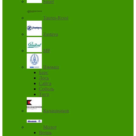
Sauer
Taurus-Rossi
Zastava
MP
Ижмаш
Барс
Лось
Сайга
Соболь
Тигр
Калашников
Молот
Вепрь