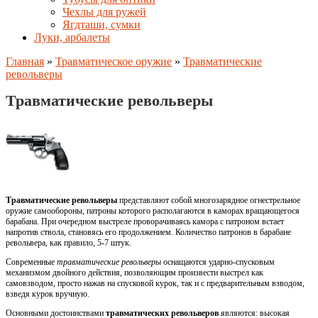
Чехлы для ружей
Ягдташи, сумки
Луки, арбалеты
Главная
»
Травматическое оружие
»
Травматические
револьверы
Травматические револьверы
Травматические револьверы
представляют собой многозарядное огнестрельное
оружие самообороны, патроны которого располагаются в каморах вращающегося
барабана. При очередном выстреле проворачиваясь камора с патроном встает
напротив ствола, становясь его продолжением. Количество патронов в барабане
револьвера, как правило, 5-7 штук.
Современные
травматические револьверы
оснащаются ударно-спусковым
механизмом двойного действия, позволяющим произвести выстрел как
самовзводом, просто нажав на спусковой курок, так и с предварительным взводом,
взведя курок вручную.
Основными достоинствами
травматических револьверов
являются: высокая