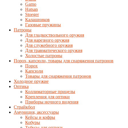
Gamo
Hatsan
Stoeger
Калашников
Газовые пружины
Патроны
Для гладкоствольного оружия
Для нарезного оружия
Для служебного оружия
Для травматического оружия
Холостые патроны
Порох, капсюли, товары для снаряжения патронов
Порох
Капсюли
Товары для снаряжения патронов
Холодное оружие
Оптика
Коллиматорные прицелы
Крепления для оптики
Приборы ночного видения
Страйкбол
Амуниция, аксессуары
Кейсы и кофры
Кобуры
Тубусы для оптики