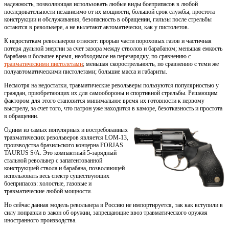
надежность, позволяющая использовать любые виды боеприпасов в любой
последовательности независимо от их мощности, большой срок службы, простота
конструкции и обслуживания, безопасность в обращении, гильзы после стрельбы
остаются в револьвере, а не вылетают автоматически, как у пистолетов.
К недостаткам револьверов относят: прорыв части пороховых газов и частичная
потеря дульной энергии за счет зазора между стволов и барабаном; меньшая емкость
барабана и большее время, необходимое на перезарядку, по сравнению с
травматическими пистолетами
; меньшая скорострельность, по сравнению с теми же
полуавтоматическими пистолетами; большие масса и габариты.
Несмотря на недостатки, травматические револьверы пользуются популярностью у
граждан, приобретающих их для самообороны и спортивной стрельбы. Решающим
фактором для этого становится минимальное время их готовности к первому
выстрелу, за счет того, что патрон уже находится в каморе, безотказность и простота
в обращении.
Одним из самых популярных и востребованных
травматических револьверов является LOM-13,
производства бразильского концерна FORJAS
TAURUS S/A. Это компактный 5-зарядный
стальной револьвер с запатентованной
конструкцией ствола и барабана, позволяющей
использовать весь спектр существующих
боеприпасов: холостые, газовые и
травматические любой мощности.
Но сейчас данная модель револьвера в Россию не импортируется, так как вступили в
силу поправки в закон об оружии, запрещающие ввоз травматического оружия
иностранного производства.