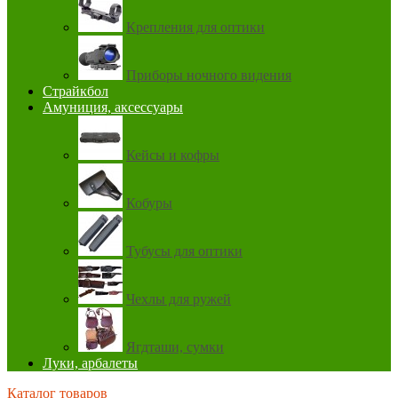
Крепления для оптики
Приборы ночного видения
Страйкбол
Амуниция, аксессуары
Кейсы и кофры
Кобуры
Тубусы для оптики
Чехлы для ружей
Ягдташи, сумки
Луки, арбалеты
Каталог товаров