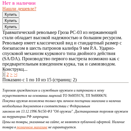
Нет в наличии
Нашли дешевле?
Травматический револьвер Гроза РС-03 из нержавеющей
стали обладает высокой надежностью и большим ресурсом.
Револьвер имеет классический вид и стандартный размер с
боезапасом в шесть патронов калибра 9 мм P.A. Ударно-
спусковой механизм куркового типа двойного действия
(SA/DA). Производство первого выстрела возможно как с
предварительным взведением курка, так и самовзводом.
Конструкц...
1
2
>
>|
Показано с 1 по 10 из 15 (страниц: 2)
Торговля гражданским и служебным оружием и патронами к нему
осуществляется на основании лицензий ТО №0059176, ТП №0000676.
Покупка оружия возможна только при личном посещении магазина и наличии
необходимых документов в соответствии с Федеральным
законом от 13.12.1996 №150-ФЗ "Об оружии". Дистанционная торговля оружием
на территории РФ запрещена.
Цены на товары, указанные на сайте, не являются публичной офертой. Наличие
товара в
розничном магазине
не гарантируется.