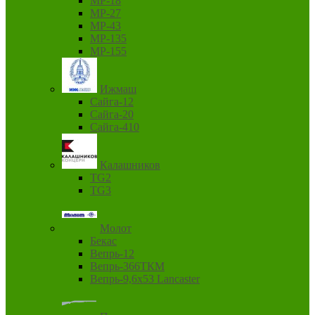
MP-18
MP-27
MP-43
MP-135
MP-155
Ижмаш
Сайга-12
Сайга-20
Сайга-410
Калашников
TG2
TG3
Молот
Бекас
Вепрь-12
Вепрь-366ТКМ
Вепрь-9,6х53 Lancaster