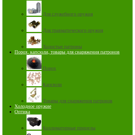
Для служебного оружия
Для травматического оружия
Холостые патроны
Порох, капсюли, товары для снаряжения патронов
Порох
Капсюли
Товары для снаряжения патронов
Холодное оружие
Оптика
Коллиматорные прицелы