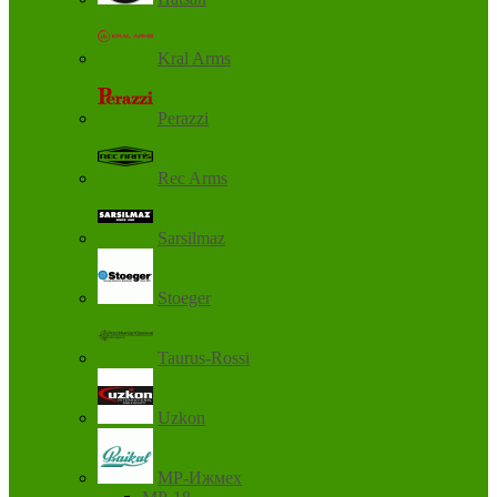
Kral Arms
Perazzi
Rec Arms
Sarsilmaz
Stoeger
Taurus-Rossi
Uzkon
MP-Ижмех