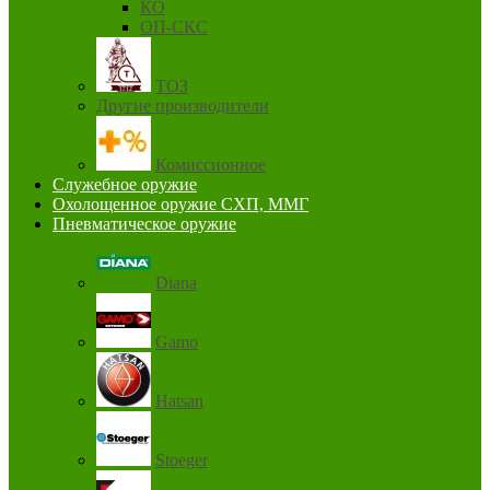
КО
ОП-СКС
ТОЗ
Другие производители
Комиссионное
Служебное оружие
Охолощенное оружие СХП, ММГ
Пневматическое оружие
Diana
Gamo
Hatsan
Stoeger