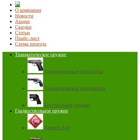
О компании
Новости
Акции
Скидки
Статьи
Прайс-лист
Схема проезда
Травматическое оружие
Травматические пистолеты
Травматические револьверы
Бесствольное оружие
Гладкоствольное оружие
Antonio Zoli