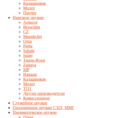
Калашников
Молот
Прочее
Нарезное оружие
Armscor
Browning
CZ
Mannlicher
Orsis
Pietta
Sabatti
Sauer
Taurus-Rossi
Zastava
MP
Ижмаш
Калашников
Молот
ТОЗ
Другие производители
Комиссионное
Служебное оружие
Охолощенное оружие СХП, ММГ
Пневматическое оружие
Diana