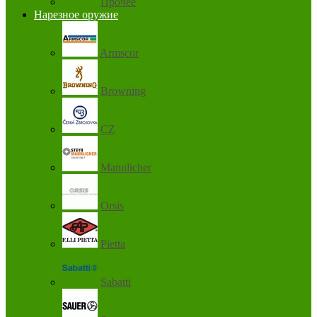
Прочее
Нарезное оружие
Armscor
Browning
CZ
Mannlicher
Orsis
Pietta
Sabatti