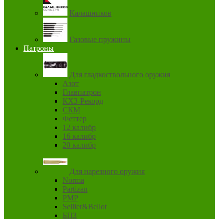
Калашников
Газовые пружины
Патроны
Для гладкоствольного оружия
Азот
Главпатрон
КХЗ-Рекорд
СКМ
Феттер
12 калибр
16 калибр
20 калибр
Для нарезного оружия
Norma
Partizan
PMP
Sellier&Bellot
БПЗ