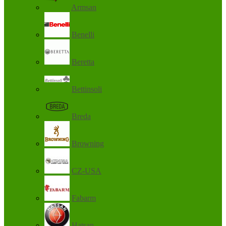
Armsan
Benelli
Beretta
Bettinsoli
Breda
Browning
CZ-USA
Fabarm
Hatsan