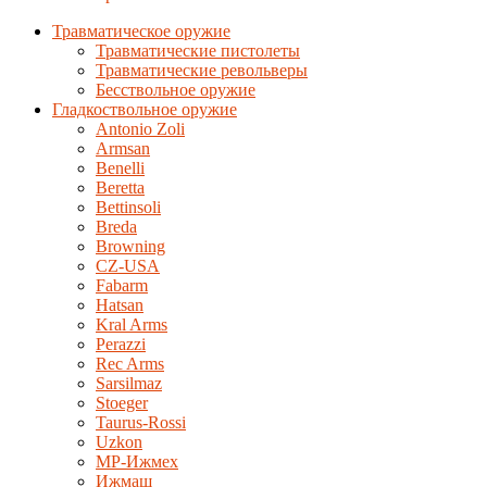
Травматическое оружие
Травматические пистолеты
Травматические револьверы
Бесствольное оружие
Гладкоствольное оружие
Antonio Zoli
Armsan
Benelli
Beretta
Bettinsoli
Breda
Browning
CZ-USA
Fabarm
Hatsan
Kral Arms
Perazzi
Rec Arms
Sarsilmaz
Stoeger
Taurus-Rossi
Uzkon
MP-Ижмех
Ижмаш