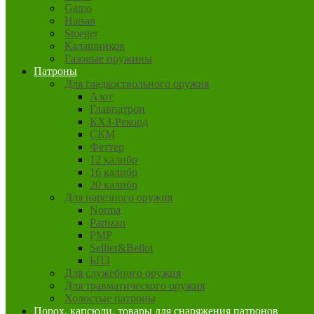
Gamo
Hatsan
Stoeger
Калашников
Газовые пружины
Патроны
Для гладкоствольного оружия
Азот
Главпатрон
КХЗ-Рекорд
СКМ
Феттер
12 калибр
16 калибр
20 калибр
Для нарезного оружия
Norma
Partizan
PMP
Sellier&Bellot
БПЗ
Для служебного оружия
Для травматического оружия
Холостые патроны
Порох, капсюли, товары для снаряжения патронов