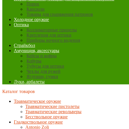
Порох
Капсюли
Товары для снаряжения патронов
Холодное оружие
Оптика
Коллиматорные прицелы
Крепления для оптики
Приборы ночного видения
Страйкбол
Амуниция, аксессуары
Кейсы и кофры
Кобуры
Тубусы для оптики
Чехлы для ружей
Ягдташи, сумки
Луки, арбалеты
Каталог товаров
Травматическое оружие
Травматические пистолеты
Травматические револьверы
Бесствольное оружие
Гладкоствольное оружие
Antonio Zoli