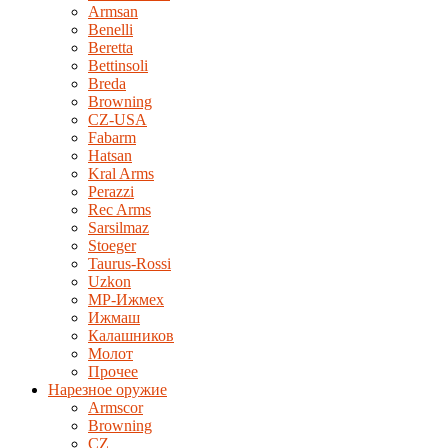
Armsan
Benelli
Beretta
Bettinsoli
Breda
Browning
CZ-USA
Fabarm
Hatsan
Kral Arms
Perazzi
Rec Arms
Sarsilmaz
Stoeger
Taurus-Rossi
Uzkon
MP-Ижмех
Ижмаш
Калашников
Молот
Прочее
Нарезное оружие
Armscor
Browning
CZ