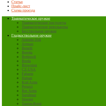
Статьи
Прайс-лист
Схема проезда
Травматическое оружие
Травматические пистолеты
Травматические револьверы
Бесствольное оружие
Гладкоствольное оружие
Antonio Zoli
Armsan
Benelli
Beretta
Bettinsoli
Breda
Browning
CZ-USA
Fabarm
Hatsan
Kral Arms
Perazzi
Rec Arms
Sarsilmaz
Stoeger
Taurus-Rossi