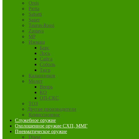
Orsis
Pietta
Sabatti
Sauer
Taurus-Rossi
Zastava
MP
Ижмаш
Барс
Лось
Сайга
Соболь
Тигр
Калашников
Молот
Вепрь
КО
ОП-СКС
ТОЗ
Другие производители
Комиссионное
Служебное оружие
Охолощенное оружие СХП, ММГ
Пневматическое оружие
Diana