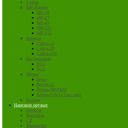
Uzkon
MP-Ижмех
MP-18
MP-27
MP-43
MP-135
MP-155
Ижмаш
Сайга-12
Сайга-20
Сайга-410
Калашников
TG2
TG3
Молот
Бекас
Вепрь-12
Вепрь-366ТКМ
Вепрь-9,6х53 Lancaster
Прочее
Нарезное оружие
Armscor
Browning
CZ
Mannlicher