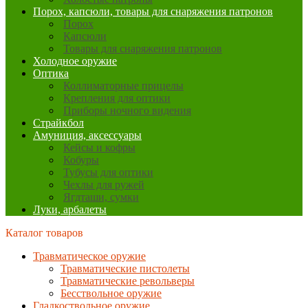
Порох, капсюли, товары для снаряжения патронов
Порох
Капсюли
Товары для снаряжения патронов
Холодное оружие
Оптика
Коллиматорные прицелы
Крепления для оптики
Приборы ночного видения
Страйкбол
Амуниция, аксессуары
Кейсы и кофры
Кобуры
Тубусы для оптики
Чехлы для ружей
Ягдташи, сумки
Луки, арбалеты
Каталог товаров
Травматическое оружие
Травматические пистолеты
Травматические револьверы
Бесствольное оружие
Гладкоствольное оружие