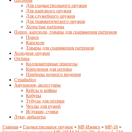
Патроны
Для гладкоствольного оружия
Для нарезного оружия
Для служебного оружия
Для травматического оружия
Холостые патроны
Порох, капсюли, товары для снаряжения патронов
Порох
Капсюли
Товары для снаряжения патронов
Холодное оружие
Оптика
Коллиматорные прицелы
Крепления для оптики
Приборы ночного видения
Страйкбол
Амуниция, аксессуары
Кейсы и кофры
Кобуры
Тубусы для оптики
Чехлы для ружей
Ягдташи, сумки
Луки, арбалеты
Главная
»
Гладкоствольное оружие
»
MP-Ижмех
»
MP-18
»