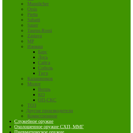
Mannlicher
Orsis
Pietta
Sabatti
Sauer
Taurus-Rossi
Zastava
MP
Ижмаш
Барс
Лось
Сайга
Соболь
Тигр
Калашников
Молот
Вепрь
КО
ОП-СКС
ТОЗ
Другие производители
Комиссионное
Служебное оружие
Охолощенное оружие СХП, ММГ
Пневматическое оружие