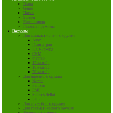
Diana
Gamo
Hatsan
Stoeger
Калашников
Газовые пружины
Патроны
Для гладкоствольного оружия
Азот
Главпатрон
КХЗ-Рекорд
СКМ
Феттер
12 калибр
16 калибр
20 калибр
Для нарезного оружия
Norma
Partizan
PMP
Sellier&Bellot
БПЗ
Для служебного оружия
Для травматического оружия
Холостые патроны