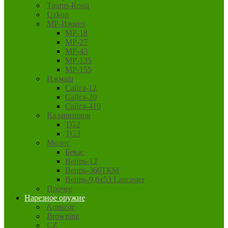
Taurus-Rossi
Uzkon
MP-Ижмех
MP-18
MP-27
MP-43
MP-135
MP-155
Ижмаш
Сайга-12
Сайга-20
Сайга-410
Калашников
TG2
TG3
Молот
Бекас
Вепрь-12
Вепрь-366ТКМ
Вепрь-9,6х53 Lancaster
Прочее
Нарезное оружие
Armscor
Browning
CZ