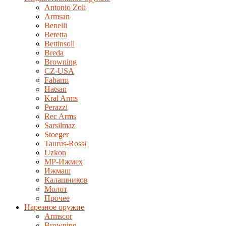
Antonio Zoli
Armsan
Benelli
Beretta
Bettinsoli
Breda
Browning
CZ-USA
Fabarm
Hatsan
Kral Arms
Perazzi
Rec Arms
Sarsilmaz
Stoeger
Taurus-Rossi
Uzkon
MP-Ижмех
Ижмаш
Калашников
Молот
Прочее
Нарезное оружие
Armscor
Browning