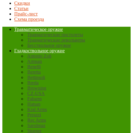
Скидки
Статьи
Прайс-лист
Схема проезда
Травматическое оружие
Травматические пистолеты
Травматические револьверы
Бесствольное оружие
Гладкоствольное оружие
Antonio Zoli
Armsan
Benelli
Beretta
Bettinsoli
Breda
Browning
CZ-USA
Fabarm
Hatsan
Kral Arms
Perazzi
Rec Arms
Sarsilmaz
Stoeger