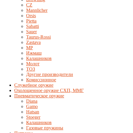
CZ
Mannlicher
Orsis
Pietta
Sabatti
Sauer
Taurus-Rossi
Zastava
MP
Ижмаш
Калашников
Молот
ТОЗ
Другие производители
Комиссионное
Служебное оружие
Охолощенное оружие СХП, ММГ
Пневматическое оружие
Diana
Gamo
Hatsan
Stoeger
Калашников
Газовые пружины