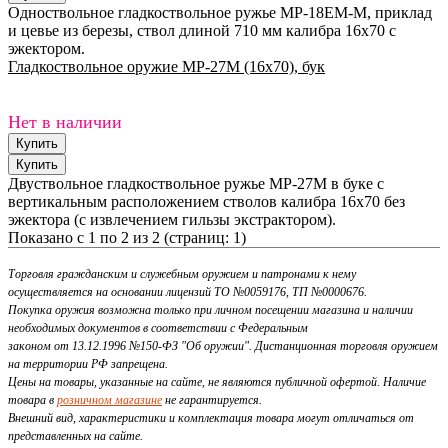
Одноствольное гладкоствольное ружье MP-18EM-M, приклад
и цевье из березы, ствол длиной 710 мм калибра 16х70 с
эжектором.
Гладкоствольное оружие МР-27М (16х70), бук
Нет в наличии
Двуствольное гладкоствольное ружье MP-27M в буке с
вертикальным расположением стволов калибра 16х70 без
эжектора (с извлечением гильзы экстрактором).
Показано с 1 по 2 из 2 (страниц: 1)
Торговля гражданским и служебным оружием и патронами к нему
осуществляется на основании лицензий ТО №0059176, ТП №0000676.
Покупка оружия возможна только при личном посещении магазина и наличии
необходимых документов в соответствии с Федеральным
законом от 13.12.1996 №150-ФЗ "Об оружии". Дистанционная торговля оружием
на территории РФ запрещена.
Цены на товары, указанные на сайте, не являются публичной офертой. Наличие
товара в
розничном магазине
не гарантируется.
Внешний вид, характеристики и комплектация товара могут отличаться от
представленных на сайте.