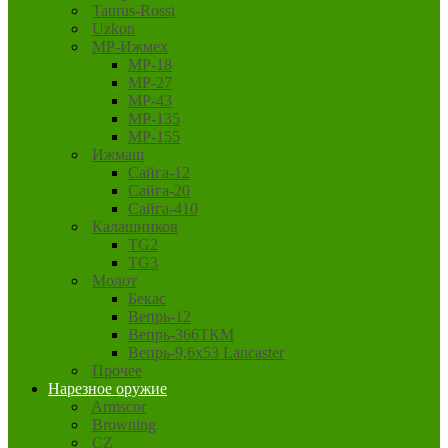
Taurus-Rossi
Uzkon
MP-Ижмех
MP-18
MP-27
MP-43
MP-135
MP-155
Ижмаш
Сайга-12
Сайга-20
Сайга-410
Калашников
TG2
TG3
Молот
Бекас
Вепрь-12
Вепрь-366ТКМ
Вепрь-9,6х53 Lancaster
Прочее
Нарезное оружие
Armscor
Browning
CZ