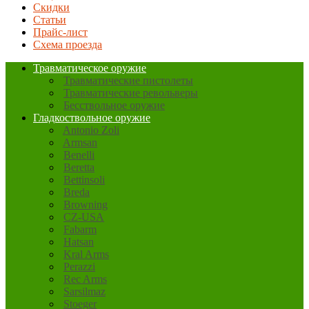
Скидки
Статьи
Прайс-лист
Схема проезда
Травматическое оружие
Травматические пистолеты
Травматические револьверы
Бесствольное оружие
Гладкоствольное оружие
Antonio Zoli
Armsan
Benelli
Beretta
Bettinsoli
Breda
Browning
CZ-USA
Fabarm
Hatsan
Kral Arms
Perazzi
Rec Arms
Sarsilmaz
Stoeger