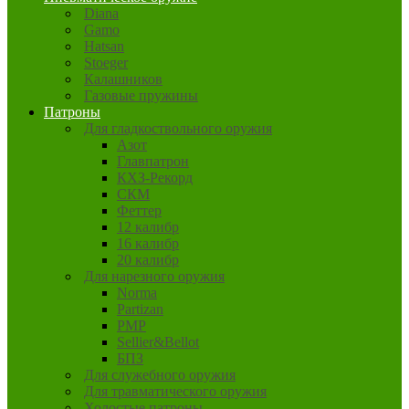
Diana
Gamo
Hatsan
Stoeger
Калашников
Газовые пружины
Патроны
Для гладкоствольного оружия
Азот
Главпатрон
КХЗ-Рекорд
СКМ
Феттер
12 калибр
16 калибр
20 калибр
Для нарезного оружия
Norma
Partizan
PMP
Sellier&Bellot
БПЗ
Для служебного оружия
Для травматического оружия
Холостые патроны