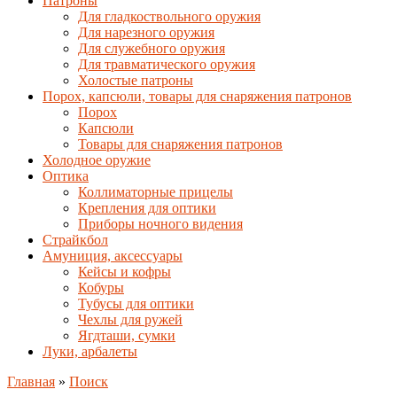
Патроны
Для гладкоствольного оружия
Для нарезного оружия
Для служебного оружия
Для травматического оружия
Холостые патроны
Порох, капсюли, товары для снаряжения патронов
Порох
Капсюли
Товары для снаряжения патронов
Холодное оружие
Оптика
Коллиматорные прицелы
Крепления для оптики
Приборы ночного видения
Страйкбол
Амуниция, аксессуары
Кейсы и кофры
Кобуры
Тубусы для оптики
Чехлы для ружей
Ягдташи, сумки
Луки, арбалеты
Главная
»
Поиск