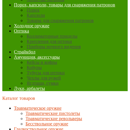
Порох, капсюли, товары для снаряжения патронов
Порох
Капсюли
Товары для снаряжения патронов
Холодное оружие
Оптика
Коллиматорные прицелы
Крепления для оптики
Приборы ночного видения
Страйкбол
Амуниция, аксессуары
Кейсы и кофры
Кобуры
Тубусы для оптики
Чехлы для ружей
Ягдташи, сумки
Луки, арбалеты
Каталог товаров
Травматическое оружие
Травматические пистолеты
Травматические револьверы
Бесствольное оружие
Гладкоствольное оружие