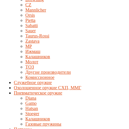
CZ
Mannlicher
Orsis
Pietta
Sabatti
Sauer
Taurus-Rossi
Zastava
MP
Ижмаш
Калашников
Молот
ТОЗ
Другие производители
Комиссионное
Служебное оружие
Охолощенное оружие СХП, ММГ
Пневматическое оружие
Diana
Gamo
Hatsan
Stoeger
Калашников
Газовые пружины