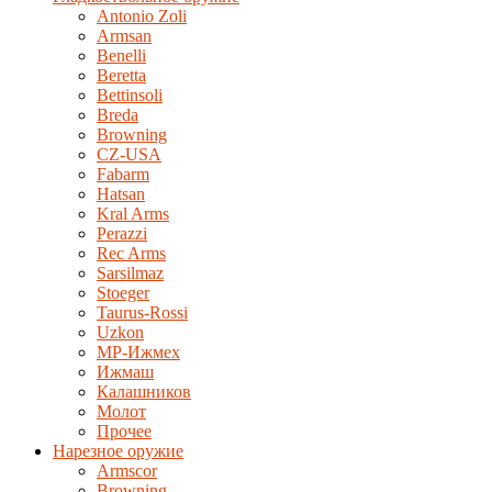
Antonio Zoli
Armsan
Benelli
Beretta
Bettinsoli
Breda
Browning
CZ-USA
Fabarm
Hatsan
Kral Arms
Perazzi
Rec Arms
Sarsilmaz
Stoeger
Taurus-Rossi
Uzkon
MP-Ижмех
Ижмаш
Калашников
Молот
Прочее
Нарезное оружие
Armscor
Browning