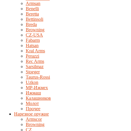
Armsan
Benelli
Beretta
Bettinsoli
Breda
Browning
CZ-USA
Fabarm
Hatsan
Kral Arms
Perazzi
Rec Arms
Sarsilmaz
Stoeger
Taurus-Rossi
Uzkon
MP-Ижмех
Ижмаш
Калашников
Молот
Прочее
Нарезное оружие
Armscor
Browning
CZ