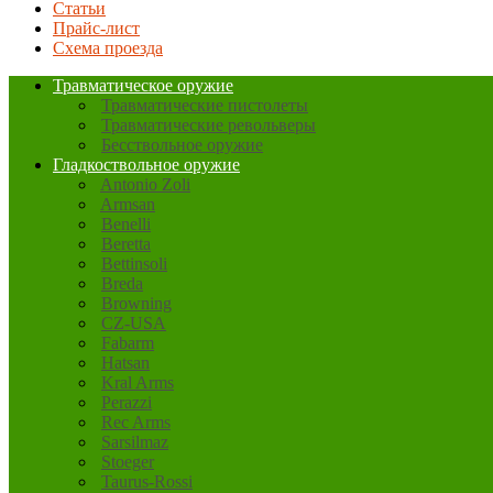
Статьи
Прайс-лист
Схема проезда
Травматическое оружие
Травматические пистолеты
Травматические револьверы
Бесствольное оружие
Гладкоствольное оружие
Antonio Zoli
Armsan
Benelli
Beretta
Bettinsoli
Breda
Browning
CZ-USA
Fabarm
Hatsan
Kral Arms
Perazzi
Rec Arms
Sarsilmaz
Stoeger
Taurus-Rossi