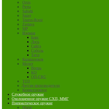
Orsis
Pietta
Sabatti
Sauer
Taurus-Rossi
Zastava
MP
Ижмаш
Барс
Лось
Сайга
Соболь
Тигр
Калашников
Молот
Вепрь
КО
ОП-СКС
ТОЗ
Другие производители
Комиссионное
Служебное оружие
Охолощенное оружие СХП, ММГ
Пневматическое оружие
Diana