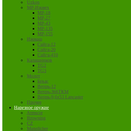
Uzkon
MP-Ижмех
MP-18
MP-27
MP-43
MP-135
MP-155
Ижмаш
Сайга-12
Сайга-20
Сайга-410
Калашников
TG2
TG3
Молот
Бекас
Вепрь-12
Вепрь-366ТКМ
Вепрь-9,6х53 Lancaster
Прочее
Нарезное оружие
Armscor
Browning
CZ
Mannlicher