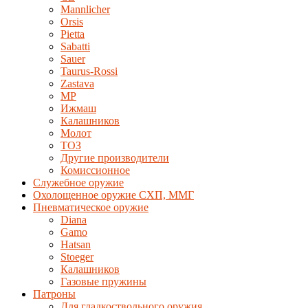
Mannlicher
Orsis
Pietta
Sabatti
Sauer
Taurus-Rossi
Zastava
MP
Ижмаш
Калашников
Молот
ТОЗ
Другие производители
Комиссионное
Служебное оружие
Охолощенное оружие СХП, ММГ
Пневматическое оружие
Diana
Gamo
Hatsan
Stoeger
Калашников
Газовые пружины
Патроны
Для гладкоствольного оружия