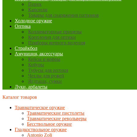
Порох
Капсюли
Товары для снаряжения патронов
Холодное оружие
Оптика
Коллиматорные прицелы
Крепления для оптики
Приборы ночного видения
Страйкбол
Амуниция, аксессуары
Кейсы и кофры
Кобуры
Тубусы для оптики
Чехлы для ружей
Ягдташи, сумки
Луки, арбалеты
Каталог товаров
Травматическое оружие
Травматические пистолеты
Травматические револьверы
Бесствольное оружие
Гладкоствольное оружие
Antonio Zoli