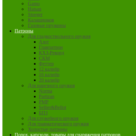
Gamo
Hatsan
Stoeger
Калашников
Газовые пружины
Патроны
Для гладкоствольного оружия
Азот
Главпатрон
КХЗ-Рекорд
СКМ
Феттер
12 калибр
16 калибр
20 калибр
Для нарезного оружия
Norma
Partizan
PMP
Sellier&Bellot
БПЗ
Для служебного оружия
Для травматического оружия
Холостые патроны
Порох, капсюли, товары для снаряжения патронов