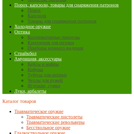
Порох, капсюли, товары для снаряжения патронов
Порох
Капсюли
Товары для снаряжения патронов
Холодное оружие
Оптика
Коллиматорные прицелы
Крепления для оптики
Приборы ночного видения
Страйкбол
Амуниция, аксессуары
Кейсы и кофры
Кобуры
Тубусы для оптики
Чехлы для ружей
Ягдташи, сумки
Луки, арбалеты
Каталог товаров
Травматическое оружие
Травматические пистолеты
Травматические револьверы
Бесствольное оружие
Гладкоствольное оружие