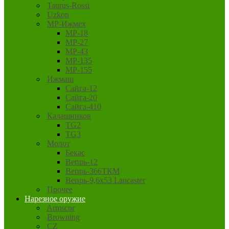
Taurus-Rossi
Uzkon
MP-Ижмех
MP-18
MP-27
MP-43
MP-135
MP-155
Ижмаш
Сайга-12
Сайга-20
Сайга-410
Калашников
TG2
TG3
Молот
Бекас
Вепрь-12
Вепрь-366ТКМ
Вепрь-9,6х53 Lancaster
Прочее
Нарезное оружие
Armscor
Browning
CZ