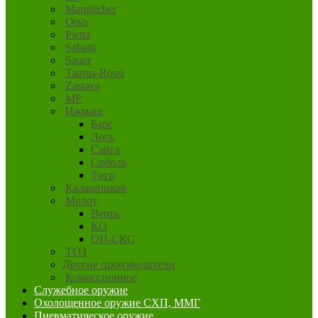
Mannlicher
Orsis
Pietta
Sabatti
Sauer
Taurus-Rossi
Zastava
MP
Ижмаш
Барс
Лось
Сайга
Соболь
Тигр
Калашников
Молот
Вепрь
КО
ОП-СКС
ТОЗ
Другие производители
Комиссионное
Служебное оружие
Охолощенное оружие СХП, ММГ
Пневматическое оружие