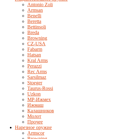
Antonio Zoli
Armsan
Benelli
Beretta
Bettinsoli
Breda
Browning
CZ-USA
Fabarm
Hatsan
Kral Arms
Perazzi
Rec Arms
Sarsilmaz
Stoeger
Taurus-Rossi
Uzkon
MP-Ижмех
Ижмаш
Калашников
Молот
Прочее
Нарезное оружие
Armscor
Browning