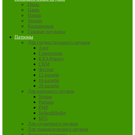
Diana
Gamo
Hatsan
Stoeger
Калашников
Газовые пружины
Патроны
Для гладкоствольного оружия
Азот
Главпатрон
КХЗ-Рекорд
СКМ
Феттер
12 калибр
16 калибр
20 калибр
Для нарезного оружия
Norma
Partizan
PMP
Sellier&Bellot
БПЗ
Для служебного оружия
Для травматического оружия
Холостые патроны