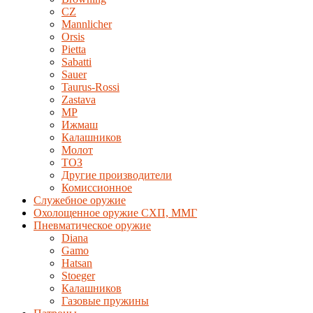
CZ
Mannlicher
Orsis
Pietta
Sabatti
Sauer
Taurus-Rossi
Zastava
MP
Ижмаш
Калашников
Молот
ТОЗ
Другие производители
Комиссионное
Служебное оружие
Охолощенное оружие СХП, ММГ
Пневматическое оружие
Diana
Gamo
Hatsan
Stoeger
Калашников
Газовые пружины