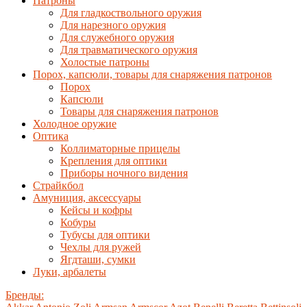
Патроны
Для гладкоствольного оружия
Для нарезного оружия
Для служебного оружия
Для травматического оружия
Холостые патроны
Порох, капсюли, товары для снаряжения патронов
Порох
Капсюли
Товары для снаряжения патронов
Холодное оружие
Оптика
Коллиматорные прицелы
Крепления для оптики
Приборы ночного видения
Страйкбол
Амуниция, аксессуары
Кейсы и кофры
Кобуры
Тубусы для оптики
Чехлы для ружей
Ягдташи, сумки
Луки, арбалеты
Бренды: