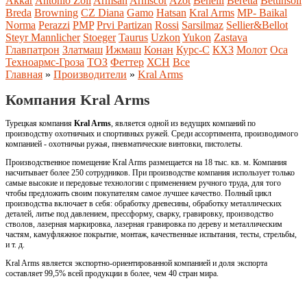
Akkar
Antonio Zoli
Armsan
Armscor
Azot
Benelli
Beretta
Bettinsoli
Breda
Browning
CZ
Diana
Gamo
Hatsan
Kral Arms
MP- Baikal
Norma
Perazzi
PMP
Prvi Partizan
Rossi
Sarsilmaz
Sellier&Bellot
Steyr Mannlicher
Stoeger
Taurus
Uzkon
Yukon
Zastava
Главпатрон
Златмаш
Ижмаш
Конан
Курс-С
КХЗ
Молот
Оса
Техноармс-Гроза
ТОЗ
Феттер
ХСН
Все
Главная
»
Производители
»
Kral Arms
Компания Kral Arms
Турецкая компания
Kral Arms
, является одной из ведущих компаний по
производству охотничьих и спортивных ружей. Среди ассортимента, производимого
компанией - охотничьи ружья, пневматические винтовки, пистолеты.
Производственное помещение Kral Arms размещается на 18 тыс. кв. м. Компания
насчитывает более 250 сотрудников. При производстве компания использует только
самые высокие и передовые технологии с применением ручного труда, для того
чтобы предложить своим покупателям самое лучшее качество. Полный цикл
производства включает в себя: обработку древесины, обработку металлических
деталей, литье под давлением, прессформу, сварку, гравировку, производство
стволов, лазерная маркировка, лазерная гравировка по дереву и металлическим
частям, камуфляжное покрытие, монтаж, качественные испытания, тесты, стрельбы,
и т. д.
Kral Arms является экспортно-ориентированной компанией и доля экспорта
составляет 99,5% всей продукции в более, чем 40 стран мира.