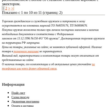
эжектором.
1
2
>
>|
Показано с 1 по 10 из 11 (страниц: 2)
Торговля гражданским и служебным оружием и патронами к нему
осуществляется на основании лицензий ТО №0059176, ТП №0000676.
Покупка оружия возможна только при личном посещении магазина и наличии
необходимых документов в соответствии с Федеральным
законом от 13.12.1996 №150-ФЗ "Об оружии". Дистанционная торговля оружием
на территории РФ запрещена.
Цены на товары, указанные на сайте, не являются публичной офертой. Наличие
товара в
розничном магазине
не гарантируется.
Внешний вид, характеристики и комплектация товара могут отличаться от
представленных на сайте.
О наличии товара, его комплектации и об актуальных ценах уточняйте
по
телефонам или через форму обратной связи
.
Информация
Прайс-лист
Схема проезда
Дисконтная программа
Оплата и доставка