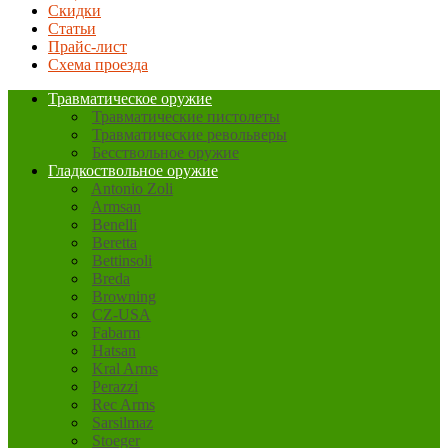
Скидки
Статьи
Прайс-лист
Схема проезда
Травматическое оружие
Травматические пистолеты
Травматические револьверы
Бесствольное оружие
Гладкоствольное оружие
Antonio Zoli
Armsan
Benelli
Beretta
Bettinsoli
Breda
Browning
CZ-USA
Fabarm
Hatsan
Kral Arms
Perazzi
Rec Arms
Sarsilmaz
Stoeger