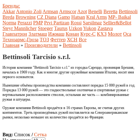
Бренды:
Akkar
Antonio Zoli
Armsan
Armscor
Azot
Benelli
Beretta
Bettinsoli
Breda
Browning
CZ
Diana
Gamo
Hatsan
Kral Arms
MP- Baikal
Norma
Perazzi
PMP
Prvi Partizan
Rossi
Sarsilmaz
Sellier&Bellot
Steyr Mannlicher
Stoeger
Taurus
Uzkon
Yukon
Zastava
Главпатрон
Златмаш
Ижмаш
Конан
Курс-С
КХЗ
Молот
Оса
Техноармс-Гроза
ТОЗ
Феттер
ХСН
Все
Главная
»
Производители
»
Bettinsoli
Bettinsoli Tarcisio s.r.l.
История компании "Bettinsoli Tarcisio s.r.l." из городка Сареццо, провинция Брешия,
началась в 1969 году. Как и многие другие оружейные компании Италии, носит имя
первого основателя.
Нынешние объёмы производства компании составляют порядка 15 000 ружей в год.
Порядка 13 000 ружей — это гладкоствольные охотничьи и спортивные ружья с
вертикальным расположением стволов, остальная же часть — комбинированные
ружья и штуцеры.
Оружие компании Bettinsoli продаётся в 16 странах Европы, не считая других
континентов. Треть произведённых ружей поставляется на Североамериканские
рынки, несколько меньшее их количество продаётся во Франции.
Вид:
Список
/
Сетка