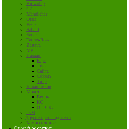
Browning
CZ
Mannlicher
Orsis
Pietta
Sabatti
Sauer
Taurus-Rossi
Zastava
MP
Ижмаш
Барс
Лось
Сайга
Соболь
Тигр
Калашников
Молот
Вепрь
КО
ОП-СКС
ТОЗ
Другие производители
Комиссионное
Служебное оружие