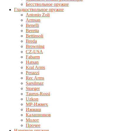
Бесствольное оружие
Гладкоствольное оружие
Antonio Zoli
Armsan
Benelli
Beretta
Bettinsoli
Breda
Browning
CZ-USA
Fabarm
Hatsan
Kral Arms
Perazzi
Rec Arms
Sarsilmaz
Stoeger
Taurus-Rossi
Uzkon
MP-Ижмех
Ижмаш
Калашников
Молот
Прочее
Нарезное оружие