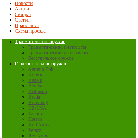
Новости
Акции
Скидки
Статьи
Прайс-лист
Схема проезда
Травматическое оружие
Травматические пистолеты
Травматические револьверы
Бесствольное оружие
Гладкоствольное оружие
Antonio Zoli
Armsan
Benelli
Beretta
Bettinsoli
Breda
Browning
CZ-USA
Fabarm
Hatsan
Kral Arms
Perazzi
Rec Arms