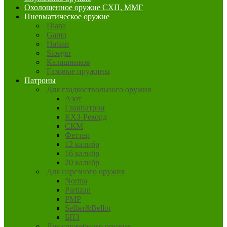
Охолощенное оружие СХП, ММГ
Пневматическое оружие
Diana
Gamo
Hatsan
Stoeger
Калашников
Газовые пружины
Патроны
Для гладкоствольного оружия
Азот
Главпатрон
КХЗ-Рекорд
СКМ
Феттер
12 калибр
16 калибр
20 калибр
Для нарезного оружия
Norma
Partizan
PMP
Sellier&Bellot
БПЗ
Для служебного оружия