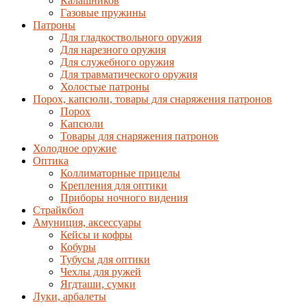
Калашников
Газовые пружины
Патроны
Для гладкоствольного оружия
Для нарезного оружия
Для служебного оружия
Для травматического оружия
Холостые патроны
Порох, капсюли, товары для снаряжения патронов
Порох
Капсюли
Товары для снаряжения патронов
Холодное оружие
Оптика
Коллиматорные прицелы
Крепления для оптики
Приборы ночного видения
Страйкбол
Амуниция, аксессуары
Кейсы и кофры
Кобуры
Тубусы для оптики
Чехлы для ружей
Ягдташи, сумки
Луки, арбалеты