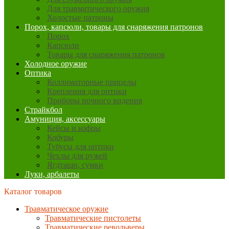
Для травматического оружия
Холостые патроны
Порох, капсюли, товары для снаряжения патронов
Порох
Капсюли
Товары для снаряжения патронов
Холодное оружие
Оптика
Коллиматорные прицелы
Крепления для оптики
Приборы ночного видения
Страйкбол
Амуниция, аксессуары
Кейсы и кофры
Кобуры
Тубусы для оптики
Чехлы для ружей
Ягдташи, сумки
Луки, арбалеты
Каталог товаров
Травматическое оружие
Травматические пистолеты
Травматические револьверы