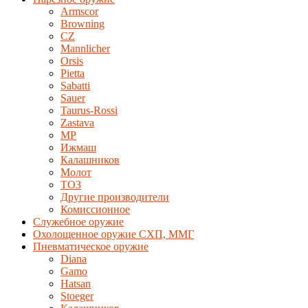
Armscor
Browning
CZ
Mannlicher
Orsis
Pietta
Sabatti
Sauer
Taurus-Rossi
Zastava
MP
Ижмаш
Калашников
Молот
ТОЗ
Другие производители
Комиссионное
Служебное оружие
Охолощенное оружие СХП, ММГ
Пневматическое оружие
Diana
Gamo
Hatsan
Stoeger