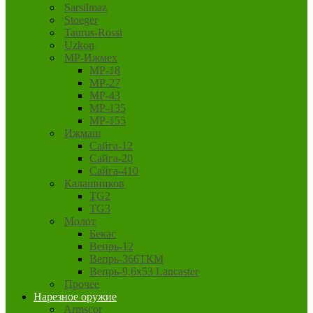
Sarsilmaz
Stoeger
Taurus-Rossi
Uzkon
MP-Ижмех
MP-18
MP-27
MP-43
MP-135
MP-155
Ижмаш
Сайга-12
Сайга-20
Сайга-410
Калашников
TG2
TG3
Молот
Бекас
Вепрь-12
Вепрь-366ТКМ
Вепрь-9,6х53 Lancaster
Прочее
Нарезное оружие
Armscor