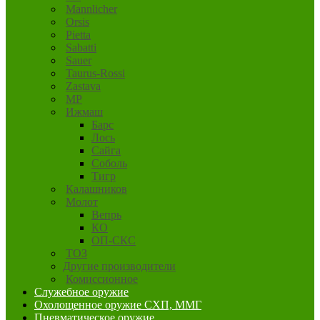
Mannlicher
Orsis
Pietta
Sabatti
Sauer
Taurus-Rossi
Zastava
MP
Ижмаш
Барс
Лось
Сайга
Соболь
Тигр
Калашников
Молот
Вепрь
КО
ОП-СКС
ТОЗ
Другие производители
Комиссионное
Служебное оружие
Охолощенное оружие СХП, ММГ
Пневматическое оружие