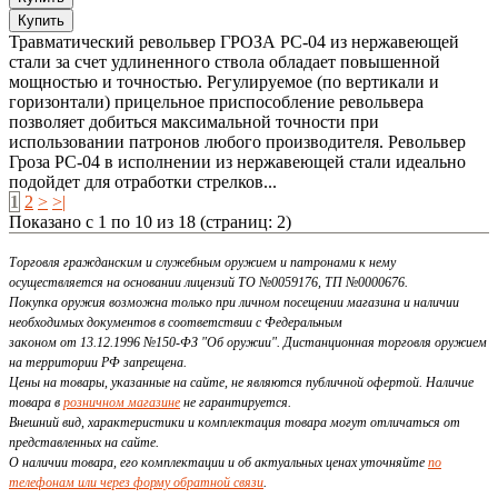
Травматический револьвер ГРОЗА РС-04 из нержавеющей
стали за счет удлиненного ствола обладает повышенной
мощностью и точностью. Регулируемое (по вертикали и
горизонтали) прицельное приспособление револьвера
позволяет добиться максимальной точности при
использовании патронов любого производителя. Револьвер
Гроза РС-04 в исполнении из нержавеющей стали идеально
подойдет для отработки стрелков...
1
2
>
>|
Показано с 1 по 10 из 18 (страниц: 2)
Торговля гражданским и служебным оружием и патронами к нему
осуществляется на основании лицензий ТО №0059176, ТП №0000676.
Покупка оружия возможна только при личном посещении магазина и наличии
необходимых документов в соответствии с Федеральным
законом от 13.12.1996 №150-ФЗ "Об оружии". Дистанционная торговля оружием
на территории РФ запрещена.
Цены на товары, указанные на сайте, не являются публичной офертой. Наличие
товара в
розничном магазине
не гарантируется.
Внешний вид, характеристики и комплектация товара могут отличаться от
представленных на сайте.
О наличии товара, его комплектации и об актуальных ценах уточняйте
по
телефонам или через форму обратной связи
.