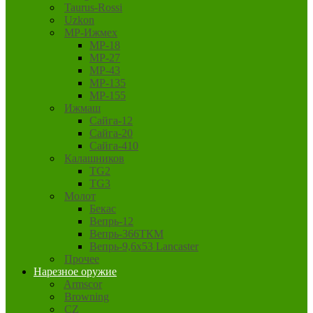
Taurus-Rossi
Uzkon
MP-Ижмех
MP-18
MP-27
MP-43
MP-135
MP-155
Ижмаш
Сайга-12
Сайга-20
Сайга-410
Калашников
TG2
TG3
Молот
Бекас
Вепрь-12
Вепрь-366ТКМ
Вепрь-9,6х53 Lancaster
Прочее
Нарезное оружие
Armscor
Browning
CZ