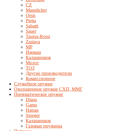
CZ
Mannlicher
Orsis
Pietta
Sabatti
Sauer
Taurus-Rossi
Zastava
MP
Ижмаш
Калашников
Молот
ТОЗ
Другие производители
Комиссионное
Служебное оружие
Охолощенное оружие СХП, ММГ
Пневматическое оружие
Diana
Gamo
Hatsan
Stoeger
Калашников
Газовые пружины