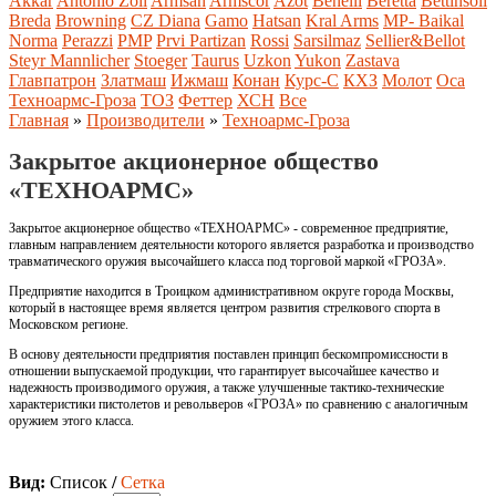
Akkar
Antonio Zoli
Armsan
Armscor
Azot
Benelli
Beretta
Bettinsoli
Breda
Browning
CZ
Diana
Gamo
Hatsan
Kral Arms
MP- Baikal
Norma
Perazzi
PMP
Prvi Partizan
Rossi
Sarsilmaz
Sellier&Bellot
Steyr Mannlicher
Stoeger
Taurus
Uzkon
Yukon
Zastava
Главпатрон
Златмаш
Ижмаш
Конан
Курс-С
КХЗ
Молот
Оса
Техноармс-Гроза
ТОЗ
Феттер
ХСН
Все
Главная
»
Производители
»
Техноармс-Гроза
Закрытое акционерное общество
«ТЕХНОАРМС»
Закрытое акционерное общество «ТЕХНОАРМС» - современное предприятие,
главным направлением деятельности которого является разработка и производство
травматического оружия высочайшего класса под торговой маркой «ГРОЗА».
Предприятие находится в Троицком административном округе города Москвы,
который в настоящее время является центром развития стрелкового спорта в
Московском регионе.
В основу деятельности предприятия поставлен принцип бескомпромиссности в
отношении выпускаемой продукции, что гарантирует высочайшее качество и
надежность производимого оружия, а также улучшенные тактико-технические
характеристики пистолетов и револьверов «ГРОЗА» по сравнению с аналогичным
оружием этого класса.
Вид:
Список
/
Сетка