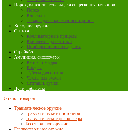
Порох, капсюли, товары для снаряжения патронов
Порох
Капсюли
Товары для снаряжения патронов
Холодное оружие
Оптика
Коллиматорные прицелы
Крепления для оптики
Приборы ночного видения
Страйкбол
Амуниция, аксессуары
Кейсы и кофры
Кобуры
Тубусы для оптики
Чехлы для ружей
Ягдташи, сумки
Луки, арбалеты
Каталог товаров
Травматическое оружие
Травматические пистолеты
Травматические револьверы
Бесствольное оружие
Гладкоствольное оружие