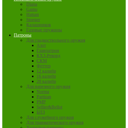
Diana
Gamo
Hatsan
Stoeger
Калашников
Газовые пружины
Патроны
Для гладкоствольного оружия
Азот
Главпатрон
КХЗ-Рекорд
СКМ
Феттер
12 калибр
16 калибр
20 калибр
Для нарезного оружия
Norma
Partizan
PMP
Sellier&Bellot
БПЗ
Для служебного оружия
Для травматического оружия
Холостые патроны