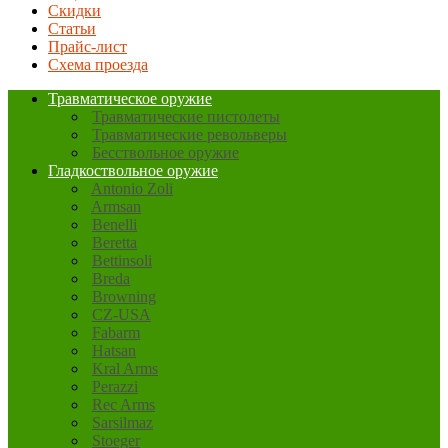
Скидки
Статьи
Прайс-лист
Схема проезда
Травматическое оружие
Травматические пистолеты
Травматические револьверы
Бесствольное оружие
Гладкоствольное оружие
Antonio Zoli
Armsan
Benelli
Beretta
Bettinsoli
Breda
Browning
CZ-USA
Fabarm
Hatsan
Kral Arms
Perazzi
Rec Arms
Sarsilmaz
Stoeger