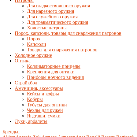
Патроны
Для гладкоствольного оружия
Для нарезного оружия
Для служебного оружия
Для травматического оружия
Холостые патроны
Порох, капсюли, товары для снаряжения патронов
Порох
Капсюли
Товары для снаряжения патронов
Холодное оружие
Оптика
Коллиматорные прицелы
Крепления для оптики
Приборы ночного видения
Страйкбол
Амуниция, аксессуары
Кейсы и кофры
Кобуры
Тубусы для оптики
Чехлы для ружей
Ягдташи, сумки
Луки, арбалеты
Бренды: