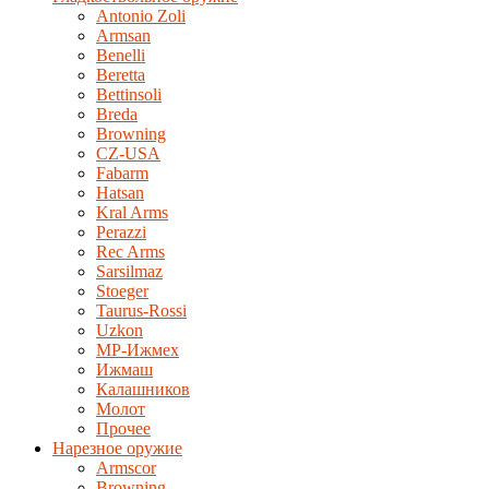
Antonio Zoli
Armsan
Benelli
Beretta
Bettinsoli
Breda
Browning
CZ-USA
Fabarm
Hatsan
Kral Arms
Perazzi
Rec Arms
Sarsilmaz
Stoeger
Taurus-Rossi
Uzkon
MP-Ижмех
Ижмаш
Калашников
Молот
Прочее
Нарезное оружие
Armscor
Browning