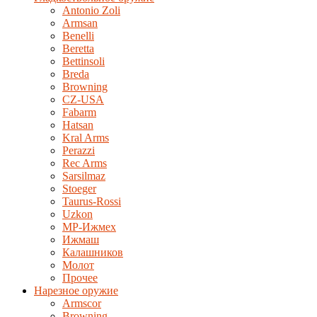
Antonio Zoli
Armsan
Benelli
Beretta
Bettinsoli
Breda
Browning
CZ-USA
Fabarm
Hatsan
Kral Arms
Perazzi
Rec Arms
Sarsilmaz
Stoeger
Taurus-Rossi
Uzkon
MP-Ижмех
Ижмаш
Калашников
Молот
Прочее
Нарезное оружие
Armscor
Browning