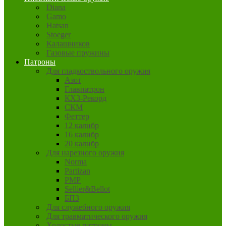
Diana
Gamo
Hatsan
Stoeger
Калашников
Газовые пружины
Патроны
Для гладкоствольного оружия
Азот
Главпатрон
КХЗ-Рекорд
СКМ
Феттер
12 калибр
16 калибр
20 калибр
Для нарезного оружия
Norma
Partizan
PMP
Sellier&Bellot
БПЗ
Для служебного оружия
Для травматического оружия
Холостые патроны