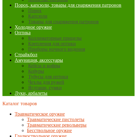
Порох, капсюли, товары для снаряжения патронов
Порох
Капсюли
Товары для снаряжения патронов
Холодное оружие
Оптика
Коллиматорные прицелы
Крепления для оптики
Приборы ночного видения
Страйкбол
Амуниция, аксессуары
Кейсы и кофры
Кобуры
Тубусы для оптики
Чехлы для ружей
Ягдташи, сумки
Луки, арбалеты
Каталог товаров
Травматическое оружие
Травматические пистолеты
Травматические револьверы
Бесствольное оружие
Гладкоствольное оружие