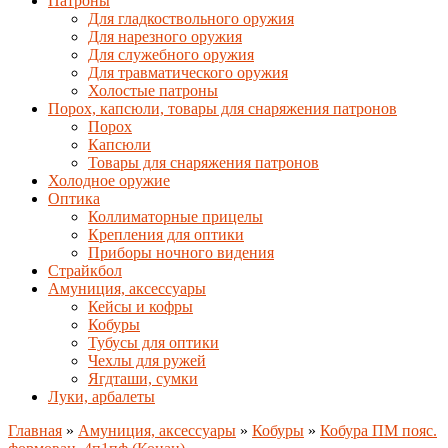
Патроны
Для гладкоствольного оружия
Для нарезного оружия
Для служебного оружия
Для травматического оружия
Холостые патроны
Порох, капсюли, товары для снаряжения патронов
Порох
Капсюли
Товары для снаряжения патронов
Холодное оружие
Оптика
Коллиматорные прицелы
Крепления для оптики
Приборы ночного видения
Страйкбол
Амуниция, аксессуары
Кейсы и кофры
Кобуры
Тубусы для оптики
Чехлы для ружей
Ягдташи, сумки
Луки, арбалеты
Главная
»
Амуниция, аксессуары
»
Кобуры
»
Кобура ПМ пояс.