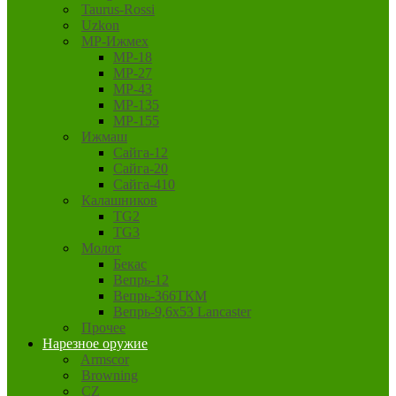
Taurus-Rossi
Uzkon
MP-Ижмех
MP-18
MP-27
MP-43
MP-135
MP-155
Ижмаш
Сайга-12
Сайга-20
Сайга-410
Калашников
TG2
TG3
Молот
Бекас
Вепрь-12
Вепрь-366ТКМ
Вепрь-9,6х53 Lancaster
Прочее
Нарезное оружие
Armscor
Browning
CZ