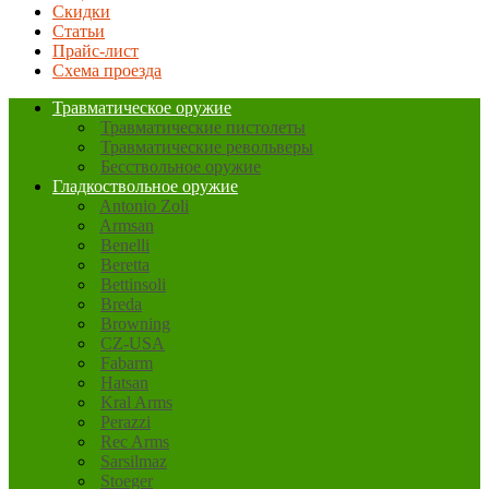
Скидки
Статьи
Прайс-лист
Схема проезда
Травматическое оружие
Травматические пистолеты
Травматические револьверы
Бесствольное оружие
Гладкоствольное оружие
Antonio Zoli
Armsan
Benelli
Beretta
Bettinsoli
Breda
Browning
CZ-USA
Fabarm
Hatsan
Kral Arms
Perazzi
Rec Arms
Sarsilmaz
Stoeger