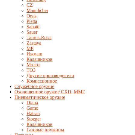
CZ
Mannlicher
Orsis
Pietta
Sabatti
Sauer
Taurus-Rossi
Zastava
MP
Ижмаш
Калашников
Молот
ТОЗ
Другие производители
Комиссионное
Служебное оружие
Охолощенное оружие СХП, ММГ
Пневматическое оружие
Diana
Gamo
Hatsan
Stoeger
Калашников
Газовые пружины