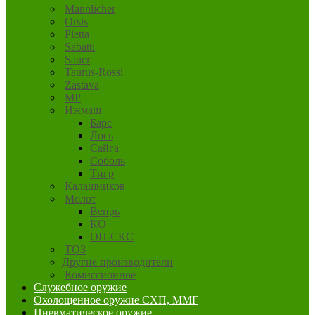
Mannlicher
Orsis
Pietta
Sabatti
Sauer
Taurus-Rossi
Zastava
MP
Ижмаш
Барс
Лось
Сайга
Соболь
Тигр
Калашников
Молот
Вепрь
КО
ОП-СКС
ТОЗ
Другие производители
Комиссионное
Служебное оружие
Охолощенное оружие СХП, ММГ
Пневматическое оружие