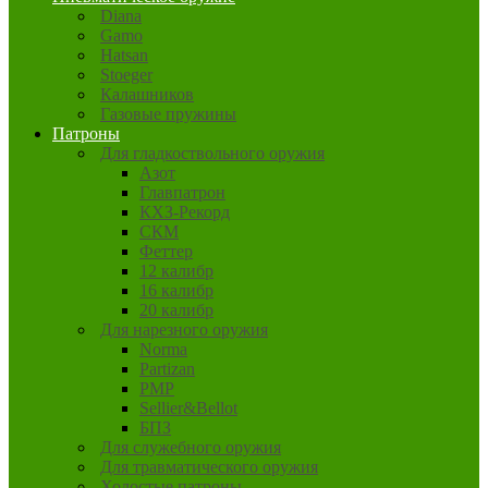
Diana
Gamo
Hatsan
Stoeger
Калашников
Газовые пружины
Патроны
Для гладкоствольного оружия
Азот
Главпатрон
КХЗ-Рекорд
СКМ
Феттер
12 калибр
16 калибр
20 калибр
Для нарезного оружия
Norma
Partizan
PMP
Sellier&Bellot
БПЗ
Для служебного оружия
Для травматического оружия
Холостые патроны