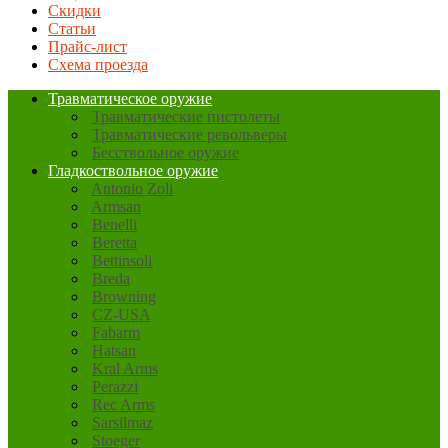
Скидки
Статьи
Прайс-лист
Схема проезда
Травматическое оружие
Травматические пистолеты
Травматические револьверы
Бесствольное оружие
Гладкоствольное оружие
Antonio Zoli
Armsan
Benelli
Beretta
Bettinsoli
Breda
Browning
CZ-USA
Fabarm
Hatsan
Kral Arms
Perazzi
Rec Arms
Sarsilmaz
Stoeger