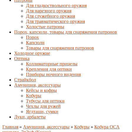
Патроны
Для гладкоствольного оружия
Для нарезного оружия
Для служебного оружия
Для травматического оружия
Холостые патроны
Порох, капсюли, товары для снаряжения патронов
Порох
Капсюли
Товары для снаряжения патронов
Холодное оружие
Оптика
Коллиматорные прицелы
Крепления для оптики
Приборы ночного видения
Страйкбол
Амуниция, аксессуары
Кейсы и кофры
Кобуры
Тубусы для оптики
Чехлы для ружей
Ягдташи, сумки
Луки, арбалеты
Главная
»
Амуниция, аксессуары
»
Кобуры
»
Кобура ОСА