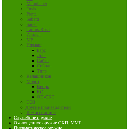
Mannlicher
Orsis
Pietta
Sabatti
Sauer
Taurus-Rossi
Zastava
MP
Ижмаш
Барс
Лось
Сайга
Соболь
Тигр
Калашников
Молот
Вепрь
КО
ОП-СКС
ТОЗ
Другие производители
Комиссионное
Служебное оружие
Охолощенное оружие СХП, ММГ
Пневматическое оружие