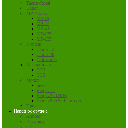
Taurus-Rossi
Uzkon
MP-Ижмех
MP-18
MP-27
MP-43
MP-135
MP-155
Ижмаш
Сайга-12
Сайга-20
Сайга-410
Калашников
TG2
TG3
Молот
Бекас
Вепрь-12
Вепрь-366ТКМ
Вепрь-9,6х53 Lancaster
Прочее
Нарезное оружие
Armscor
Browning
CZ