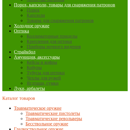
Порох, капсюли, товары для снаряжения патронов
Порох
Капсюли
Товары для снаряжения патронов
Холодное оружие
Оптика
Коллиматорные прицелы
Крепления для оптики
Приборы ночного видения
Страйкбол
Амуниция, аксессуары
Кейсы и кофры
Кобуры
Тубусы для оптики
Чехлы для ружей
Ягдташи, сумки
Луки, арбалеты
Каталог товаров
Травматическое оружие
Травматические пистолеты
Травматические револьверы
Бесствольное оружие
Гладкоствольное оружие