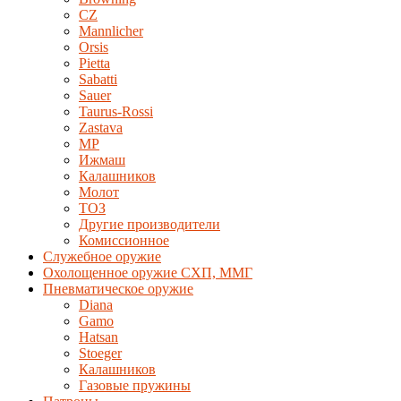
CZ
Mannlicher
Orsis
Pietta
Sabatti
Sauer
Taurus-Rossi
Zastava
MP
Ижмаш
Калашников
Молот
ТОЗ
Другие производители
Комиссионное
Служебное оружие
Охолощенное оружие СХП, ММГ
Пневматическое оружие
Diana
Gamo
Hatsan
Stoeger
Калашников
Газовые пружины