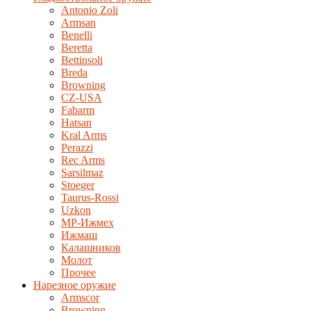
Antonio Zoli
Armsan
Benelli
Beretta
Bettinsoli
Breda
Browning
CZ-USA
Fabarm
Hatsan
Kral Arms
Perazzi
Rec Arms
Sarsilmaz
Stoeger
Taurus-Rossi
Uzkon
MP-Ижмех
Ижмаш
Калашников
Молот
Прочее
Нарезное оружие
Armscor
Browning