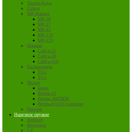
Taurus-Rossi
Uzkon
MP-Ижмех
MP-18
MP-27
MP-43
MP-135
MP-155
Ижмаш
Сайга-12
Сайга-20
Сайга-410
Калашников
TG2
TG3
Молот
Бекас
Вепрь-12
Вепрь-366ТКМ
Вепрь-9,6х53 Lancaster
Прочее
Нарезное оружие
Armscor
Browning
CZ