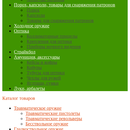
Порох, капсюли, товары для снаряжения патронов
Порох
Капсюли
Товары для снаряжения патронов
Холодное оружие
Оптика
Коллиматорные прицелы
Крепления для оптики
Приборы ночного видения
Страйкбол
Амуниция, аксессуары
Кейсы и кофры
Кобуры
Тубусы для оптики
Чехлы для ружей
Ягдташи, сумки
Луки, арбалеты
Каталог товаров
Травматическое оружие
Травматические пистолеты
Травматические револьверы
Бесствольное оружие
Гладкоствольное оружие