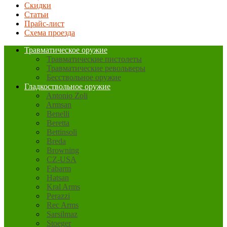
Скидки
Статьи
Прайс-лист
Схема проезда
Травматическое оружие
Травматические пистолеты
Травматические револьверы
Бесствольное оружие
Гладкоствольное оружие
Antonio Zoli
Armsan
Benelli
Beretta
Bettinsoli
Breda
Browning
CZ-USA
Fabarm
Hatsan
Kral Arms
Perazzi
Rec Arms
Sarsilmaz
Stoeger