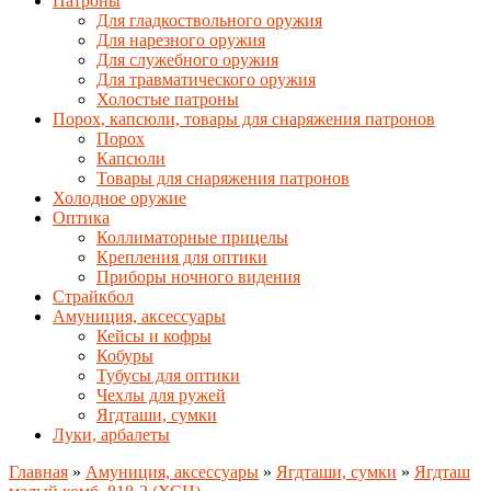
Патроны
Для гладкоствольного оружия
Для нарезного оружия
Для служебного оружия
Для травматического оружия
Холостые патроны
Порох, капсюли, товары для снаряжения патронов
Порох
Капсюли
Товары для снаряжения патронов
Холодное оружие
Оптика
Коллиматорные прицелы
Крепления для оптики
Приборы ночного видения
Страйкбол
Амуниция, аксессуары
Кейсы и кофры
Кобуры
Тубусы для оптики
Чехлы для ружей
Ягдташи, сумки
Луки, арбалеты
Главная
»
Амуниция, аксессуары
»
Ягдташи, сумки
»
Ягдташ