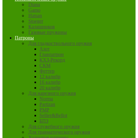
Diana
Gamo
Hatsan
Stoeger
Калашников
Газовые пружины
Патроны
Для гладкоствольного оружия
Азот
Главпатрон
КХЗ-Рекорд
СКМ
Феттер
12 калибр
16 калибр
20 калибр
Для нарезного оружия
Norma
Partizan
PMP
Sellier&Bellot
БПЗ
Для служебного оружия
Для травматического оружия
Холостые патроны