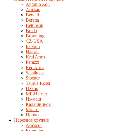
Antonio Zoli
Armsan
Benelli
Beretta
Bettinsoli
Breda
Browning
CZ-USA
Fabarm
Hatsan
Kral Arms
Perazzi
Rec Arms
Sarsilmaz
Stoeger
Taurus-Rossi
Uzkon
MP-Ижмех
Ижмаш
Калашников
Молот
Прочее
Нарезное оружие
Armscor
Browning