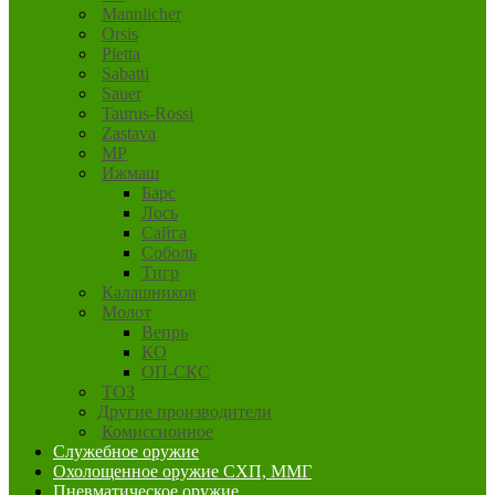
Mannlicher
Orsis
Pietta
Sabatti
Sauer
Taurus-Rossi
Zastava
MP
Ижмаш
Барс
Лось
Сайга
Соболь
Тигр
Калашников
Молот
Вепрь
КО
ОП-СКС
ТОЗ
Другие производители
Комиссионное
Служебное оружие
Охолощенное оружие СХП, ММГ
Пневматическое оружие