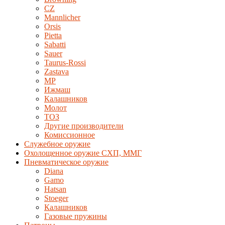
CZ
Mannlicher
Orsis
Pietta
Sabatti
Sauer
Taurus-Rossi
Zastava
MP
Ижмаш
Калашников
Молот
ТОЗ
Другие производители
Комиссионное
Служебное оружие
Охолощенное оружие СХП, ММГ
Пневматическое оружие
Diana
Gamo
Hatsan
Stoeger
Калашников
Газовые пружины