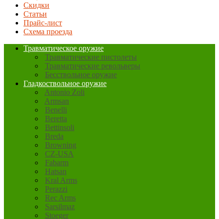
Скидки
Статьи
Прайс-лист
Схема проезда
Травматическое оружие
Травматические пистолеты
Травматические револьверы
Бесствольное оружие
Гладкоствольное оружие
Antonio Zoli
Armsan
Benelli
Beretta
Bettinsoli
Breda
Browning
CZ-USA
Fabarm
Hatsan
Kral Arms
Perazzi
Rec Arms
Sarsilmaz
Stoeger