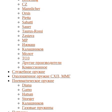
CZ
Mannlicher
Orsis
Pietta
Sabatti
Sauer
Taurus-Rossi
Zastava
MP
Ижмаш
Калашников
Молот
ТОЗ
Другие производители
Комиссионное
Служебное оружие
Охолощенное оружие СХП, ММГ
Пневматическое оружие
Diana
Gamo
Hatsan
Stoeger
Калашников
Газовые пружины