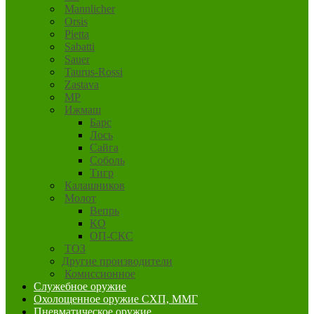
Mannlicher
Orsis
Pietta
Sabatti
Sauer
Taurus-Rossi
Zastava
MP
Ижмаш
Барс
Лось
Сайга
Соболь
Тигр
Калашников
Молот
Вепрь
КО
ОП-СКС
ТОЗ
Другие производители
Комиссионное
Служебное оружие
Охолощенное оружие СХП, ММГ
Пневматическое оружие