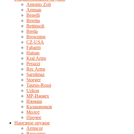
Antonio Zoli
Armsan
Benelli
Beretta
Bettinsoli
Breda
Browning
CZ-USA
Fabarm
Hatsan
Kral Arms
Perazzi
Rec Arms
Sarsilmaz
Stoeger
Taurus-Rossi
Uzkon
MP-Ижмех
Ижмаш
Калашников
Молот
Прочее
Нарезное оружие
Armscor
Browning