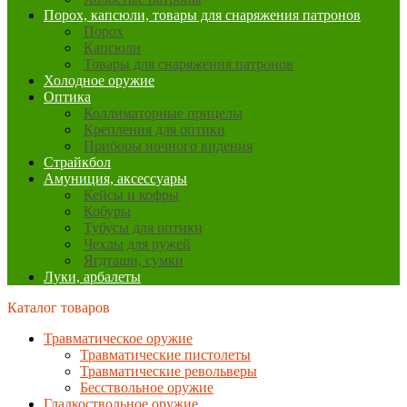
Порох, капсюли, товары для снаряжения патронов
Порох
Капсюли
Товары для снаряжения патронов
Холодное оружие
Оптика
Коллиматорные прицелы
Крепления для оптики
Приборы ночного видения
Страйкбол
Амуниция, аксессуары
Кейсы и кофры
Кобуры
Тубусы для оптики
Чехлы для ружей
Ягдташи, сумки
Луки, арбалеты
Каталог товаров
Травматическое оружие
Травматические пистолеты
Травматические револьверы
Бесствольное оружие
Гладкоствольное оружие