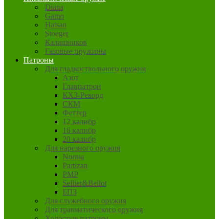
Diana
Gamo
Hatsan
Stoeger
Калашников
Газовые пружины
Патроны
Для гладкоствольного оружия
Азот
Главпатрон
КХЗ-Рекорд
СКМ
Феттер
12 калибр
16 калибр
20 калибр
Для нарезного оружия
Norma
Partizan
PMP
Sellier&Bellot
БПЗ
Для служебного оружия
Для травматического оружия
Холостые патроны