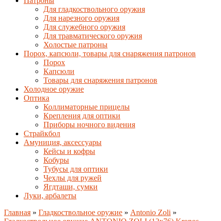
Патроны
Для гладкоствольного оружия
Для нарезного оружия
Для служебного оружия
Для травматического оружия
Холостые патроны
Порох, капсюли, товары для снаряжения патронов
Порох
Капсюли
Товары для снаряжения патронов
Холодное оружие
Оптика
Коллиматорные прицелы
Крепления для оптики
Приборы ночного видения
Страйкбол
Амуниция, аксессуары
Кейсы и кофры
Кобуры
Тубусы для оптики
Чехлы для ружей
Ягдташи, сумки
Луки, арбалеты
Главная
»
Гладкоствольное оружие
»
Antonio Zoli
»