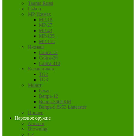
Taurus-Rossi
Uzkon
MP-Ижмех
MP-18
MP-27
MP-43
MP-135
MP-155
Ижмаш
Сайга-12
Сайга-20
Сайга-410
Калашников
TG2
TG3
Молот
Бекас
Вепрь-12
Вепрь-366ТКМ
Вепрь-9,6х53 Lancaster
Прочее
Нарезное оружие
Armscor
Browning
CZ