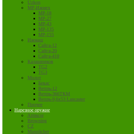
Uzkon
MP-Ижмех
MP-18
MP-27
MP-43
MP-135
MP-155
Ижмаш
Сайга-12
Сайга-20
Сайга-410
Калашников
TG2
TG3
Молот
Бекас
Вепрь-12
Вепрь-366ТКМ
Вепрь-9,6х53 Lancaster
Прочее
Нарезное оружие
Armscor
Browning
CZ
Mannlicher