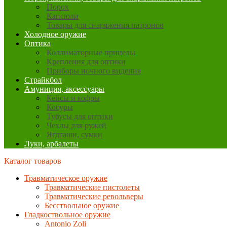
Порох
Капсюли
Товары для снаряжения патронов
Холодное оружие
Оптика
Коллиматорные прицелы
Крепления для оптики
Приборы ночного видения
Страйкбол
Амуниция, аксессуары
Кейсы и кофры
Кобуры
Тубусы для оптики
Чехлы для ружей
Ягдташи, сумки
Луки, арбалеты
Каталог товаров
Травматическое оружие
Травматические пистолеты
Травматические револьверы
Бесствольное оружие
Гладкоствольное оружие
Antonio Zoli