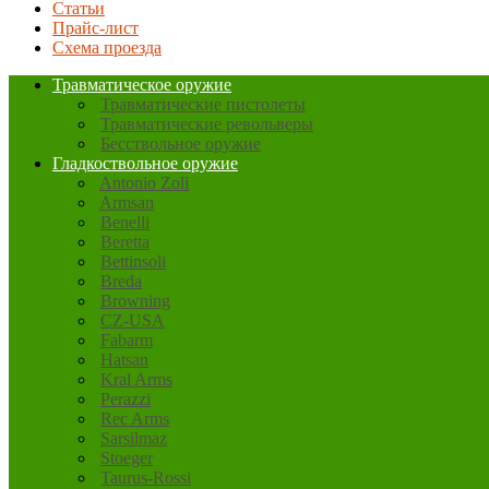
Статьи
Прайс-лист
Схема проезда
Травматическое оружие
Травматические пистолеты
Травматические револьверы
Бесствольное оружие
Гладкоствольное оружие
Antonio Zoli
Armsan
Benelli
Beretta
Bettinsoli
Breda
Browning
CZ-USA
Fabarm
Hatsan
Kral Arms
Perazzi
Rec Arms
Sarsilmaz
Stoeger
Taurus-Rossi