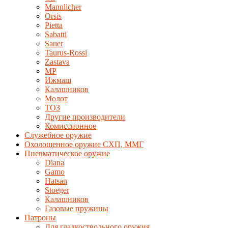
Mannlicher
Orsis
Pietta
Sabatti
Sauer
Taurus-Rossi
Zastava
MP
Ижмаш
Калашников
Молот
ТОЗ
Другие производители
Комиссионное
Служебное оружие
Охолощенное оружие СХП, ММГ
Пневматическое оружие
Diana
Gamo
Hatsan
Stoeger
Калашников
Газовые пружины
Патроны
Для гладкоствольного оружия