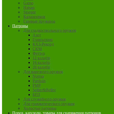
Gamo
Hatsan
Stoeger
Калашников
Газовые пружины
Патроны
Для гладкоствольного оружия
Азот
Главпатрон
КХЗ-Рекорд
СКМ
Феттер
12 калибр
16 калибр
20 калибр
Для нарезного оружия
Norma
Partizan
PMP
Sellier&Bellot
БПЗ
Для служебного оружия
Для травматического оружия
Холостые патроны
Порох, капсюли, товары для снаряжения патронов