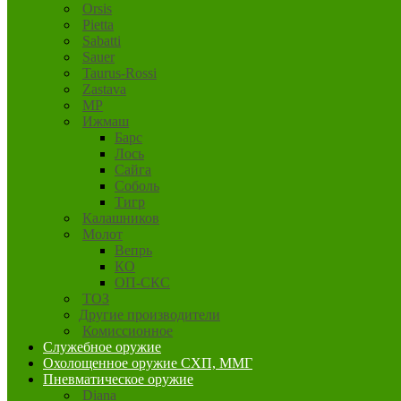
Orsis
Pietta
Sabatti
Sauer
Taurus-Rossi
Zastava
MP
Ижмаш
Барс
Лось
Сайга
Соболь
Тигр
Калашников
Молот
Вепрь
КО
ОП-СКС
ТОЗ
Другие производители
Комиссионное
Служебное оружие
Охолощенное оружие СХП, ММГ
Пневматическое оружие
Diana