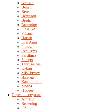
Armsan
Benelli
Beretta
Bettinsoli
Breda
Browning
CZ-USA
Fabarm
Hatsan
Kral Arms
Perazzi
Rec Arms
Sarsilmaz
Stoeger
Taurus-Rossi
Uzkon
MP-Ижмех
Ижмаш
Калашников
Молот
Прочее
Нарезное оружие
Armscor
Browning
CZ