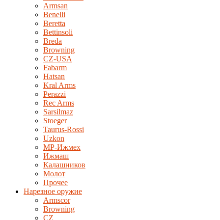
Armsan
Benelli
Beretta
Bettinsoli
Breda
Browning
CZ-USA
Fabarm
Hatsan
Kral Arms
Perazzi
Rec Arms
Sarsilmaz
Stoeger
Taurus-Rossi
Uzkon
MP-Ижмех
Ижмаш
Калашников
Молот
Прочее
Нарезное оружие
Armscor
Browning
CZ