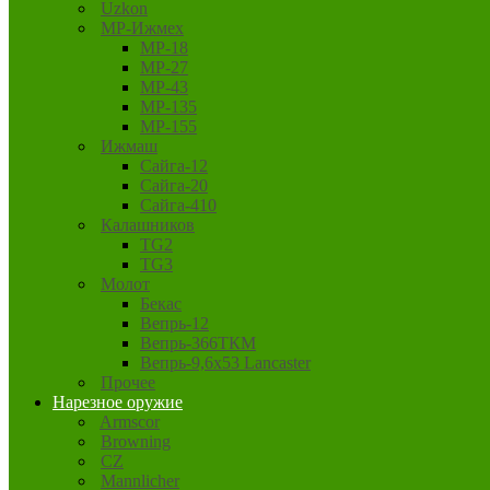
Uzkon
MP-Ижмех
MP-18
MP-27
MP-43
MP-135
MP-155
Ижмаш
Сайга-12
Сайга-20
Сайга-410
Калашников
TG2
TG3
Молот
Бекас
Вепрь-12
Вепрь-366ТКМ
Вепрь-9,6х53 Lancaster
Прочее
Нарезное оружие
Armscor
Browning
CZ
Mannlicher