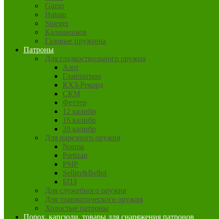
Gamo
Hatsan
Stoeger
Калашников
Газовые пружины
Патроны
Для гладкоствольного оружия
Азот
Главпатрон
КХЗ-Рекорд
СКМ
Феттер
12 калибр
16 калибр
20 калибр
Для нарезного оружия
Norma
Partizan
PMP
Sellier&Bellot
БПЗ
Для служебного оружия
Для травматического оружия
Холостые патроны
Порох, капсюли, товары для снаряжения патронов