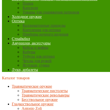
Порох
Капсюли
Товары для снаряжения патронов
Холодное оружие
Оптика
Коллиматорные прицелы
Крепления для оптики
Приборы ночного видения
Страйкбол
Амуниция, аксессуары
Кейсы и кофры
Кобуры
Тубусы для оптики
Чехлы для ружей
Ягдташи, сумки
Луки, арбалеты
Каталог товаров
Травматическое оружие
Травматические пистолеты
Травматические револьверы
Бесствольное оружие
Гладкоствольное оружие
Antonio Zoli