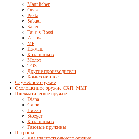
Mannlicher
Orsis
Pietta
Sabatti
Sauer
Taurus-Rossi
Zastava
MP
Ижмаш
Калашников
Молот
ТОЗ
Другие производители
Комиссионное
Служебное оружие
Охолощенное оружие СХП, ММГ
Пневматическое оружие
Diana
Gamo
Hatsan
Stoeger
Калашников
Газовые пружины
Патроны
Для гладкоствольного оружия