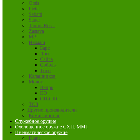
Orsis
Pietta
Sabatti
Sauer
Taurus-Rossi
Zastava
MP
Ижмаш
Барс
Лось
Сайга
Соболь
Тигр
Калашников
Молот
Вепрь
КО
ОП-СКС
ТОЗ
Другие производители
Комиссионное
Служебное оружие
Охолощенное оружие СХП, ММГ
Пневматическое оружие
Diana