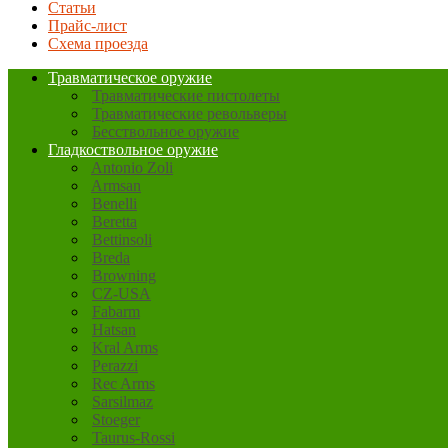
Статьи
Прайс-лист
Схема проезда
Травматическое оружие
Травматические пистолеты
Травматические револьверы
Бесствольное оружие
Гладкоствольное оружие
Antonio Zoli
Armsan
Benelli
Beretta
Bettinsoli
Breda
Browning
CZ-USA
Fabarm
Hatsan
Kral Arms
Perazzi
Rec Arms
Sarsilmaz
Stoeger
Taurus-Rossi