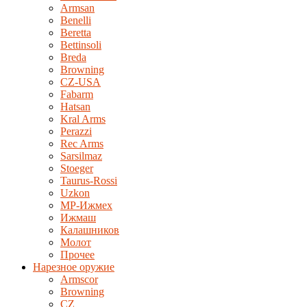
Armsan
Benelli
Beretta
Bettinsoli
Breda
Browning
CZ-USA
Fabarm
Hatsan
Kral Arms
Perazzi
Rec Arms
Sarsilmaz
Stoeger
Taurus-Rossi
Uzkon
MP-Ижмех
Ижмаш
Калашников
Молот
Прочее
Нарезное оружие
Armscor
Browning
CZ