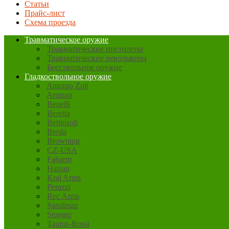
Статьи
Прайс-лист
Схема проезда
Травматическое оружие
Травматические пистолеты
Травматические револьверы
Бесствольное оружие
Гладкоствольное оружие
Antonio Zoli
Armsan
Benelli
Beretta
Bettinsoli
Breda
Browning
CZ-USA
Fabarm
Hatsan
Kral Arms
Perazzi
Rec Arms
Sarsilmaz
Stoeger
Taurus-Rossi