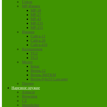
Uzkon
MP-Ижмех
MP-18
MP-27
MP-43
MP-135
MP-155
Ижмаш
Сайга-12
Сайга-20
Сайга-410
Калашников
TG2
TG3
Молот
Бекас
Вепрь-12
Вепрь-366ТКМ
Вепрь-9,6х53 Lancaster
Прочее
Нарезное оружие
Armscor
Browning
CZ
Mannlicher