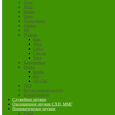
Orsis
Pietta
Sabatti
Sauer
Taurus-Rossi
Zastava
MP
Ижмаш
Барс
Лось
Сайга
Соболь
Тигр
Калашников
Молот
Вепрь
КО
ОП-СКС
ТОЗ
Другие производители
Комиссионное
Служебное оружие
Охолощенное оружие СХП, ММГ
Пневматическое оружие
Diana