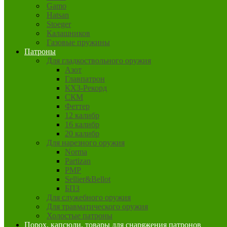
Gamo
Hatsan
Stoeger
Калашников
Газовые пружины
Патроны
Для гладкоствольного оружия
Азот
Главпатрон
КХЗ-Рекорд
СКМ
Феттер
12 калибр
16 калибр
20 калибр
Для нарезного оружия
Norma
Partizan
PMP
Sellier&Bellot
БПЗ
Для служебного оружия
Для травматического оружия
Холостые патроны
Порох, капсюли, товары для снаряжения патронов