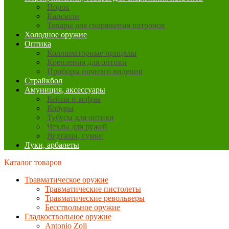
Порох
Капсюли
Товары для снаряжения патронов
Холодное оружие
Оптика
Коллиматорные прицелы
Крепления для оптики
Приборы ночного видения
Страйкбол
Амуниция, аксессуары
Кейсы и кофры
Кобуры
Тубусы для оптики
Чехлы для ружей
Ягдташи, сумки
Луки, арбалеты
Каталог товаров
Травматическое оружие
Травматические пистолеты
Травматические револьверы
Бесствольное оружие
Гладкоствольное оружие
Antonio Zoli