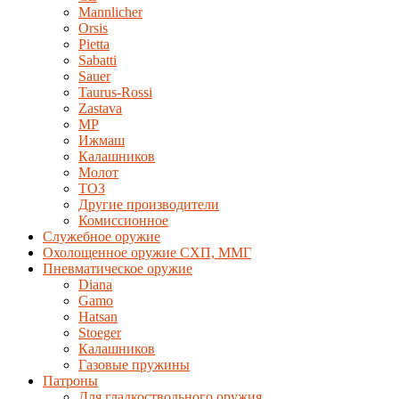
Mannlicher
Orsis
Pietta
Sabatti
Sauer
Taurus-Rossi
Zastava
MP
Ижмаш
Калашников
Молот
ТОЗ
Другие производители
Комиссионное
Служебное оружие
Охолощенное оружие СХП, ММГ
Пневматическое оружие
Diana
Gamo
Hatsan
Stoeger
Калашников
Газовые пружины
Патроны
Для гладкоствольного оружия