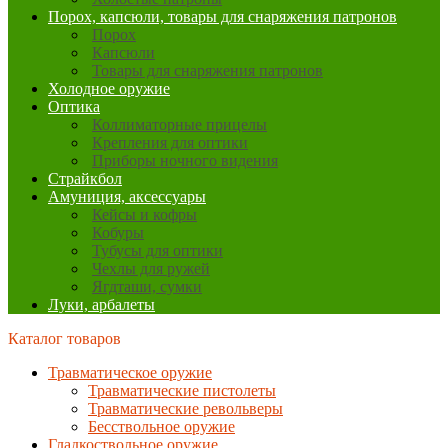
Порох, капсюли, товары для снаряжения патронов
Порох
Капсюли
Товары для снаряжения патронов
Холодное оружие
Оптика
Коллиматорные прицелы
Крепления для оптики
Приборы ночного видения
Страйкбол
Амуниция, аксессуары
Кейсы и кофры
Кобуры
Тубусы для оптики
Чехлы для ружей
Ягдташи, сумки
Луки, арбалеты
Каталог товаров
Травматическое оружие
Травматические пистолеты
Травматические револьверы
Бесствольное оружие
Гладкоствольное оружие