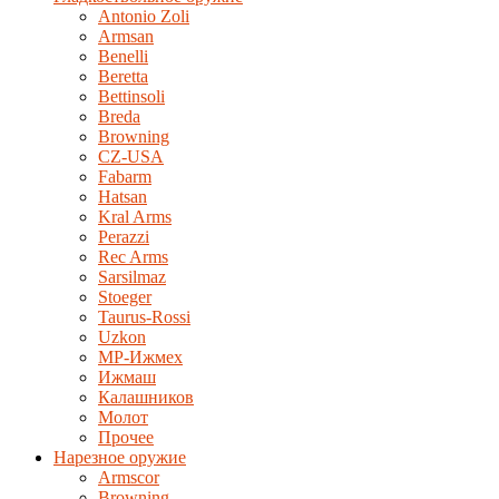
Antonio Zoli
Armsan
Benelli
Beretta
Bettinsoli
Breda
Browning
CZ-USA
Fabarm
Hatsan
Kral Arms
Perazzi
Rec Arms
Sarsilmaz
Stoeger
Taurus-Rossi
Uzkon
MP-Ижмех
Ижмаш
Калашников
Молот
Прочее
Нарезное оружие
Armscor
Browning