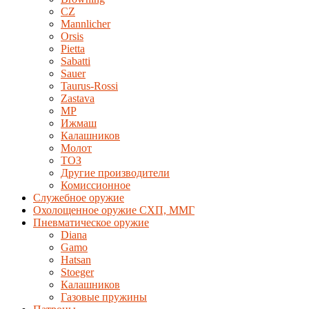
CZ
Mannlicher
Orsis
Pietta
Sabatti
Sauer
Taurus-Rossi
Zastava
MP
Ижмаш
Калашников
Молот
ТОЗ
Другие производители
Комиссионное
Служебное оружие
Охолощенное оружие СХП, ММГ
Пневматическое оружие
Diana
Gamo
Hatsan
Stoeger
Калашников
Газовые пружины