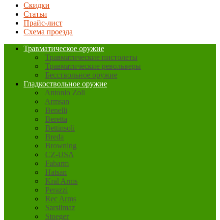
Скидки
Статьи
Прайс-лист
Схема проезда
Травматическое оружие
Травматические пистолеты
Травматические револьверы
Бесствольное оружие
Гладкоствольное оружие
Antonio Zoli
Armsan
Benelli
Beretta
Bettinsoli
Breda
Browning
CZ-USA
Fabarm
Hatsan
Kral Arms
Perazzi
Rec Arms
Sarsilmaz
Stoeger