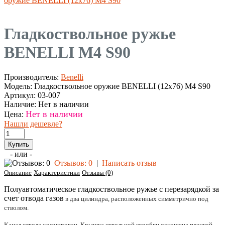
оружие BENELLI (12x76) M4 S90
Гладкоствольное ружье
BENELLI M4 S90
Производитель:
Benelli
Модель:
Гладкоствольное оружие BENELLI (12x76) M4 S90
Артикул:
03-007
Наличие:
Нет в наличии
Нет в наличии
Цена:
Нашли дешевле?
- или -
Отзывов: 0
|
Написать отзыв
Описание
Характеристики
Отзывы (0)
Полуавтоматическое гладкоствольное ружье с перезарядкой за
счет отвода газов
в два цилиндра, расположенных симметрично под
стволом.
Канал ствола хромирован.
Крышка ствольной коробки оснащена планкой