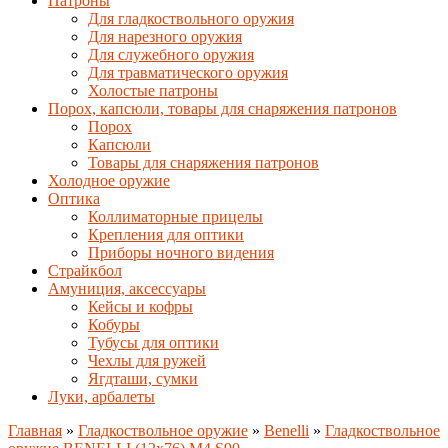
Патроны
Для гладкоствольного оружия
Для нарезного оружия
Для служебного оружия
Для травматического оружия
Холостые патроны
Порох, капсюли, товары для снаряжения патронов
Порох
Капсюли
Товары для снаряжения патронов
Холодное оружие
Оптика
Коллиматорные прицелы
Крепления для оптики
Приборы ночного видения
Страйкбол
Амуниция, аксессуары
Кейсы и кофры
Кобуры
Тубусы для оптики
Чехлы для ружей
Ягдташи, сумки
Луки, арбалеты
Главная
»
Гладкоствольное оружие
»
Benelli
»
Гладкоствольное