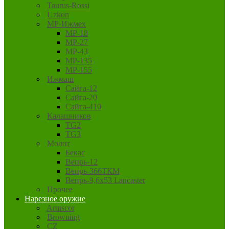
Taurus-Rossi
Uzkon
MP-Ижмех
MP-18
MP-27
MP-43
MP-135
MP-155
Ижмаш
Сайга-12
Сайга-20
Сайга-410
Калашников
TG2
TG3
Молот
Бекас
Вепрь-12
Вепрь-366ТКМ
Вепрь-9,6х53 Lancaster
Прочее
Нарезное оружие
Armscor
Browning
CZ