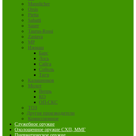
Mannlicher
Orsis
Pietta
Sabatti
Sauer
Taurus-Rossi
Zastava
MP
Ижмаш
Барс
Лось
Сайга
Соболь
Тигр
Калашников
Молот
Вепрь
КО
ОП-СКС
ТОЗ
Другие производители
Комиссионное
Служебное оружие
Охолощенное оружие СХП, ММГ
Пневматическое оружие