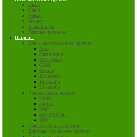
Diana
Gamo
Hatsan
Stoeger
Калашников
Газовые пружины
Патроны
Для гладкоствольного оружия
Азот
Главпатрон
КХЗ-Рекорд
СКМ
Феттер
12 калибр
16 калибр
20 калибр
Для нарезного оружия
Norma
Partizan
PMP
Sellier&Bellot
БПЗ
Для служебного оружия
Для травматического оружия
Холостые патроны