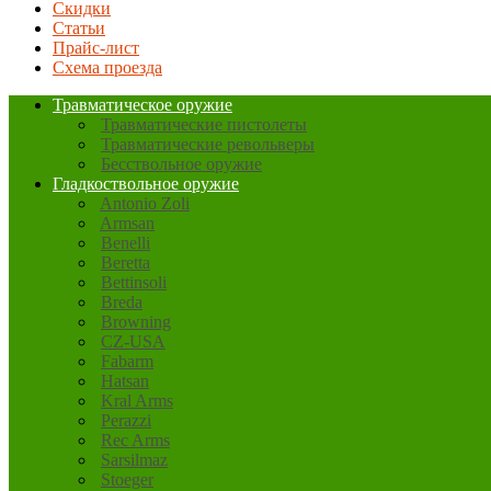
Скидки
Статьи
Прайс-лист
Схема проезда
Травматическое оружие
Травматические пистолеты
Травматические револьверы
Бесствольное оружие
Гладкоствольное оружие
Antonio Zoli
Armsan
Benelli
Beretta
Bettinsoli
Breda
Browning
CZ-USA
Fabarm
Hatsan
Kral Arms
Perazzi
Rec Arms
Sarsilmaz
Stoeger