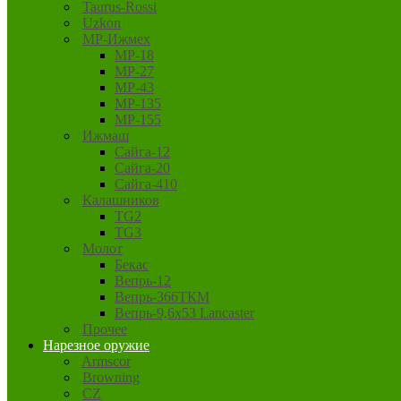
Taurus-Rossi
Uzkon
MP-Ижмех
MP-18
MP-27
MP-43
MP-135
MP-155
Ижмаш
Сайга-12
Сайга-20
Сайга-410
Калашников
TG2
TG3
Молот
Бекас
Вепрь-12
Вепрь-366ТКМ
Вепрь-9,6х53 Lancaster
Прочее
Нарезное оружие
Armscor
Browning
CZ