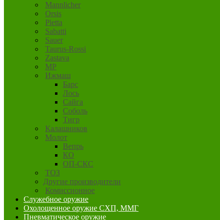
Mannlicher
Orsis
Pietta
Sabatti
Sauer
Taurus-Rossi
Zastava
MP
Ижмаш
Барс
Лось
Сайга
Соболь
Тигр
Калашников
Молот
Вепрь
КО
ОП-СКС
ТОЗ
Другие производители
Комиссионное
Служебное оружие
Охолощенное оружие СХП, ММГ
Пневматическое оружие