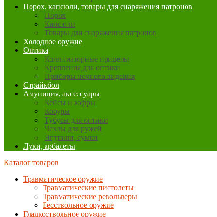
Порох, капсюли, товары для снаряжения патронов
Порох
Капсюли
Товары для снаряжения патронов
Холодное оружие
Оптика
Коллиматорные прицелы
Крепления для оптики
Приборы ночного видения
Страйкбол
Амуниция, аксессуары
Кейсы и кофры
Кобуры
Тубусы для оптики
Чехлы для ружей
Ягдташи, сумки
Луки, арбалеты
Каталог товаров
Травматическое оружие
Травматические пистолеты
Травматические револьверы
Бесствольное оружие
Гладкоствольное оружие