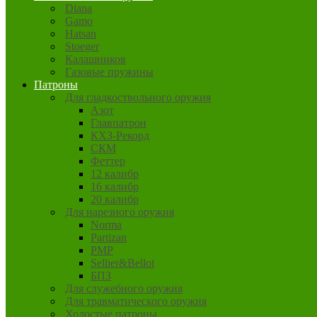
Diana
Gamo
Hatsan
Stoeger
Калашников
Газовые пружины
Патроны
Для гладкоствольного оружия
Азот
Главпатрон
КХЗ-Рекорд
СКМ
Феттер
12 калибр
16 калибр
20 калибр
Для нарезного оружия
Norma
Partizan
PMP
Sellier&Bellot
БПЗ
Для служебного оружия
Для травматического оружия
Холостые патроны