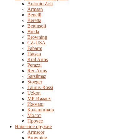
Antonio Zoli
Armsan
Benelli
Beretta
Bettinsoli
Breda
Browning
CZ-USA
Fabarm
Hatsan
Kral Arms
Perazzi
Rec Arms
Sarsilmaz
Stoeger
Taurus-Rossi
Uzkon
MP-Ижмех
Ижмаш
Калашников
Молот
Прочее
Нарезное оружие
Armscor
Browning