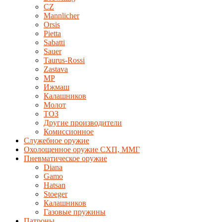
CZ
Mannlicher
Orsis
Pietta
Sabatti
Sauer
Taurus-Rossi
Zastava
MP
Ижмаш
Калашников
Молот
ТОЗ
Другие производители
Комиссионное
Служебное оружие
Охолощенное оружие СХП, ММГ
Пневматическое оружие
Diana
Gamo
Hatsan
Stoeger
Калашников
Газовые пружины
Патроны