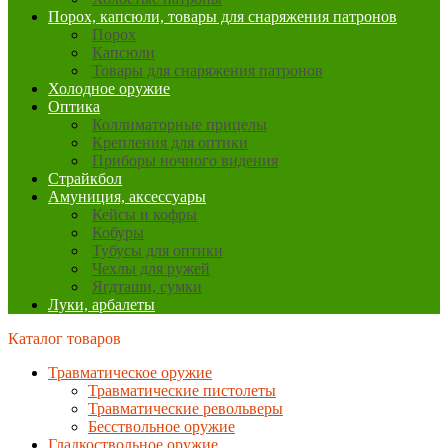
Порох, капсюли, товары для снаряжения патронов
Порох
Капсюли
Товары для снаряжения патронов
Холодное оружие
Оптика
Коллиматорные прицелы
Крепления для оптики
Приборы ночного видения
Страйкбол
Амуниция, аксессуары
Кейсы и кофры
Кобуры
Тубусы для оптики
Чехлы для ружей
Ягдташи, сумки
Луки, арбалеты
Каталог товаров
Травматическое оружие
Травматические пистолеты
Травматические револьверы
Бесствольное оружие
Гладкоствольное оружие