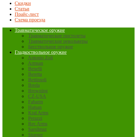
Скидки
Статьи
Прайс-лист
Схема проезда
Травматическое оружие
Травматические пистолеты
Травматические револьверы
Бесствольное оружие
Гладкоствольное оружие
Antonio Zoli
Armsan
Benelli
Beretta
Bettinsoli
Breda
Browning
CZ-USA
Fabarm
Hatsan
Kral Arms
Perazzi
Rec Arms
Sarsilmaz
Stoeger