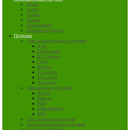
Diana
Gamo
Hatsan
Stoeger
Калашников
Газовые пружины
Патроны
Для гладкоствольного оружия
Азот
Главпатрон
КХЗ-Рекорд
СКМ
Феттер
12 калибр
16 калибр
20 калибр
Для нарезного оружия
Norma
Partizan
PMP
Sellier&Bellot
БПЗ
Для служебного оружия
Для травматического оружия
Холостые патроны