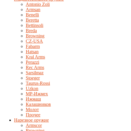
Antonio Zoli
Armsan
Benelli
Beretta
Bettinsoli
Breda
Browning
CZ-USA
Fabarm
Hatsan
Kral Arms
Perazzi
Rec Arms
Sarsilmaz
Stoeger
Taurus-Rossi
Uzkon
MP-Ижмех
Ижмаш
Калашников
Молот
Прочее
Нарезное оружие
Armscor
Browning