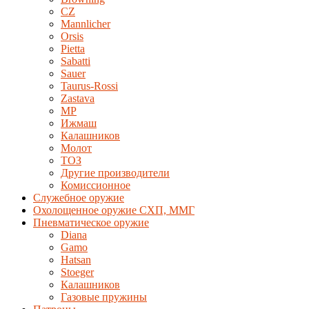
CZ
Mannlicher
Orsis
Pietta
Sabatti
Sauer
Taurus-Rossi
Zastava
MP
Ижмаш
Калашников
Молот
ТОЗ
Другие производители
Комиссионное
Служебное оружие
Охолощенное оружие СХП, ММГ
Пневматическое оружие
Diana
Gamo
Hatsan
Stoeger
Калашников
Газовые пружины