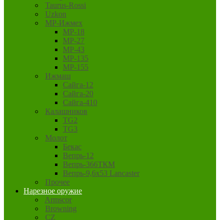
Taurus-Rossi
Uzkon
MP-Ижмех
MP-18
MP-27
MP-43
MP-135
MP-155
Ижмаш
Сайга-12
Сайга-20
Сайга-410
Калашников
TG2
TG3
Молот
Бекас
Вепрь-12
Вепрь-366ТКМ
Вепрь-9,6х53 Lancaster
Прочее
Нарезное оружие
Armscor
Browning
CZ