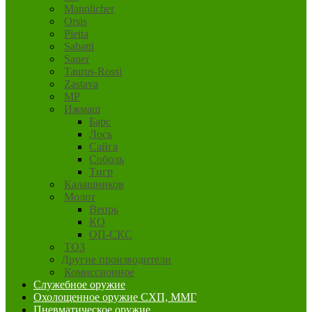
Mannlicher
Orsis
Pietta
Sabatti
Sauer
Taurus-Rossi
Zastava
MP
Ижмаш
Барс
Лось
Сайга
Соболь
Тигр
Калашников
Молот
Вепрь
КО
ОП-СКС
ТОЗ
Другие производители
Комиссионное
Служебное оружие
Охолощенное оружие СХП, ММГ
Пневматическое оружие