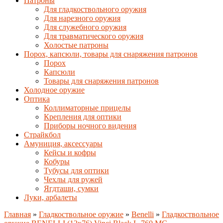
Патроны
Для гладкоствольного оружия
Для нарезного оружия
Для служебного оружия
Для травматического оружия
Холостые патроны
Порох, капсюли, товары для снаряжения патронов
Порох
Капсюли
Товары для снаряжения патронов
Холодное оружие
Оптика
Коллиматорные прицелы
Крепления для оптики
Приборы ночного видения
Страйкбол
Амуниция, аксессуары
Кейсы и кофры
Кобуры
Тубусы для оптики
Чехлы для ружей
Ягдташи, сумки
Луки, арбалеты
Главная
»
Гладкоствольное оружие
»
Benelli
»
Гладкоствольное