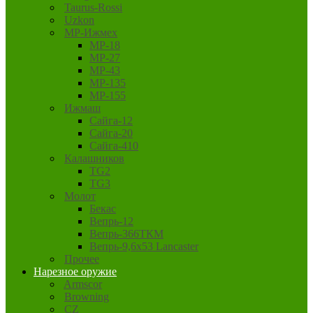
Taurus-Rossi
Uzkon
MP-Ижмех
MP-18
MP-27
MP-43
MP-135
MP-155
Ижмаш
Сайга-12
Сайга-20
Сайга-410
Калашников
TG2
TG3
Молот
Бекас
Вепрь-12
Вепрь-366ТКМ
Вепрь-9,6х53 Lancaster
Прочее
Нарезное оружие
Armscor
Browning
CZ