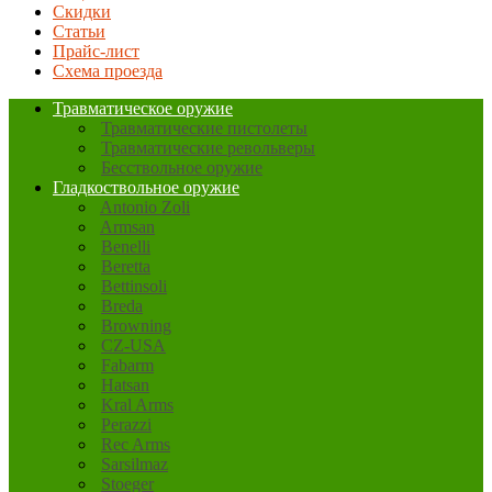
Скидки
Статьи
Прайс-лист
Схема проезда
Травматическое оружие
Травматические пистолеты
Травматические револьверы
Бесствольное оружие
Гладкоствольное оружие
Antonio Zoli
Armsan
Benelli
Beretta
Bettinsoli
Breda
Browning
CZ-USA
Fabarm
Hatsan
Kral Arms
Perazzi
Rec Arms
Sarsilmaz
Stoeger