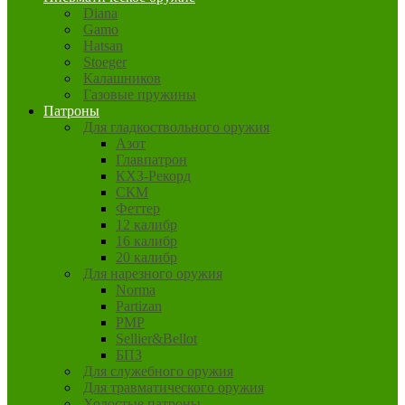
Diana
Gamo
Hatsan
Stoeger
Калашников
Газовые пружины
Патроны
Для гладкоствольного оружия
Азот
Главпатрон
КХЗ-Рекорд
СКМ
Феттер
12 калибр
16 калибр
20 калибр
Для нарезного оружия
Norma
Partizan
PMP
Sellier&Bellot
БПЗ
Для служебного оружия
Для травматического оружия
Холостые патроны