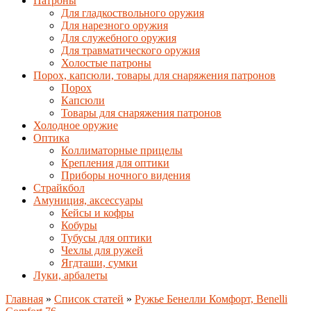
Патроны
Для гладкоствольного оружия
Для нарезного оружия
Для служебного оружия
Для травматического оружия
Холостые патроны
Порох, капсюли, товары для снаряжения патронов
Порох
Капсюли
Товары для снаряжения патронов
Холодное оружие
Оптика
Коллиматорные прицелы
Крепления для оптики
Приборы ночного видения
Страйкбол
Амуниция, аксессуары
Кейсы и кофры
Кобуры
Тубусы для оптики
Чехлы для ружей
Ягдташи, сумки
Луки, арбалеты
Главная
»
Список статей
»
Ружье Бенелли Комфорт, Benelli