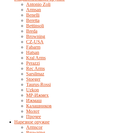
Antonio Zoli
Armsan
Benelli
Beretta
Bettinsoli
Breda
Browning
CZ-USA
Fabarm
Hatsan
Kral Arms
Perazzi
Rec Arms
Sarsilmaz
Stoeger
Taurus-Rossi
Uzkon
MP-Ижмех
Ижмаш
Калашников
Молот
Прочее
Нарезное оружие
Armscor
Browning