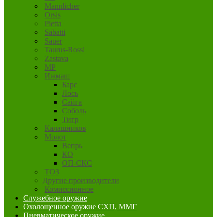
Mannlicher
Orsis
Pietta
Sabatti
Sauer
Taurus-Rossi
Zastava
MP
Ижмаш
Барс
Лось
Сайга
Соболь
Тигр
Калашников
Молот
Вепрь
КО
ОП-СКС
ТОЗ
Другие производители
Комиссионное
Служебное оружие
Охолощенное оружие СХП, ММГ
Пневматическое оружие