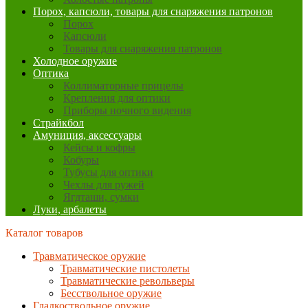
Порох, капсюли, товары для снаряжения патронов
Порох
Капсюли
Товары для снаряжения патронов
Холодное оружие
Оптика
Коллиматорные прицелы
Крепления для оптики
Приборы ночного видения
Страйкбол
Амуниция, аксессуары
Кейсы и кофры
Кобуры
Тубусы для оптики
Чехлы для ружей
Ягдташи, сумки
Луки, арбалеты
Каталог товаров
Травматическое оружие
Травматические пистолеты
Травматические револьверы
Бесствольное оружие
Гладкоствольное оружие