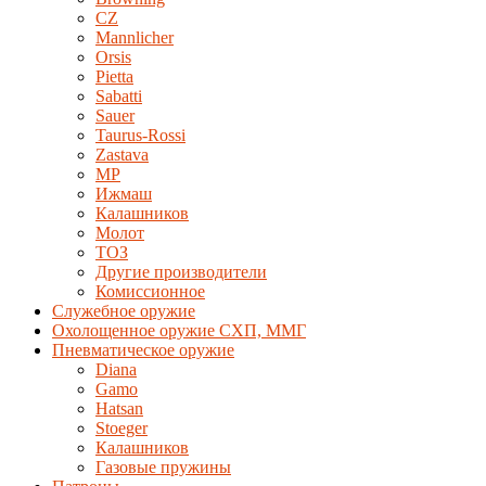
CZ
Mannlicher
Orsis
Pietta
Sabatti
Sauer
Taurus-Rossi
Zastava
MP
Ижмаш
Калашников
Молот
ТОЗ
Другие производители
Комиссионное
Служебное оружие
Охолощенное оружие СХП, ММГ
Пневматическое оружие
Diana
Gamo
Hatsan
Stoeger
Калашников
Газовые пружины