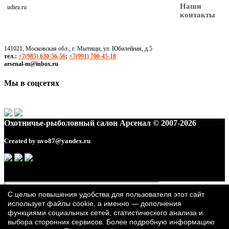
Наши
udiez.ru
контакты
141021, Московская обл., г. Мытищи, ул. Юбилейная, д.5
тел.:
+7(985) 630-56-56
;
+7(991) 700-45-18
arsenal-m@inbox.ru
Мы в соцсетях
Охотничье-рыболовный салон Арсенал © 2007-2026
Created by
nvo87@yandex.ru
С целью повышения удобства для пользователя этот сайт
использует файлы cookie, а именно — дополнения
функциями социальных сетей, статистического анализа и
выбора сторонних сервисов. Более подробную информацию