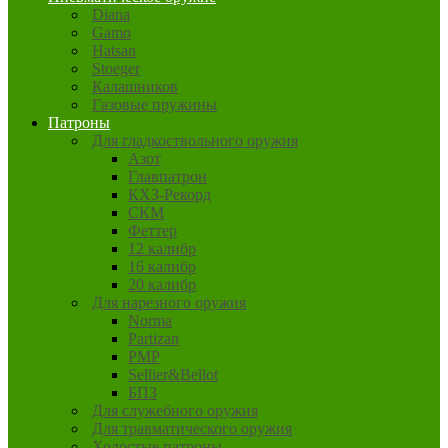
Diana
Gamo
Hatsan
Stoeger
Калашников
Газовые пружины
Патроны
Для гладкоствольного оружия
Азот
Главпатрон
КХЗ-Рекорд
СКМ
Феттер
12 калибр
16 калибр
20 калибр
Для нарезного оружия
Norma
Partizan
PMP
Sellier&Bellot
БПЗ
Для служебного оружия
Для травматического оружия
Холостые патроны