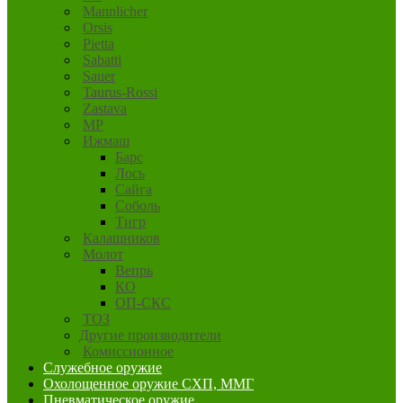
Mannlicher
Orsis
Pietta
Sabatti
Sauer
Taurus-Rossi
Zastava
MP
Ижмаш
Барс
Лось
Сайга
Соболь
Тигр
Калашников
Молот
Вепрь
КО
ОП-СКС
ТОЗ
Другие производители
Комиссионное
Служебное оружие
Охолощенное оружие СХП, ММГ
Пневматическое оружие