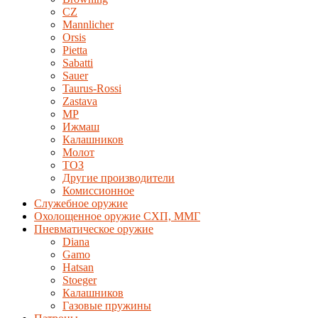
CZ
Mannlicher
Orsis
Pietta
Sabatti
Sauer
Taurus-Rossi
Zastava
MP
Ижмаш
Калашников
Молот
ТОЗ
Другие производители
Комиссионное
Служебное оружие
Охолощенное оружие СХП, ММГ
Пневматическое оружие
Diana
Gamo
Hatsan
Stoeger
Калашников
Газовые пружины