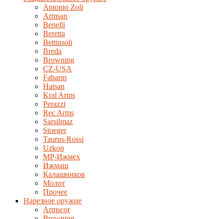
Antonio Zoli
Armsan
Benelli
Beretta
Bettinsoli
Breda
Browning
CZ-USA
Fabarm
Hatsan
Kral Arms
Perazzi
Rec Arms
Sarsilmaz
Stoeger
Taurus-Rossi
Uzkon
MP-Ижмех
Ижмаш
Калашников
Молот
Прочее
Нарезное оружие
Armscor
Browning