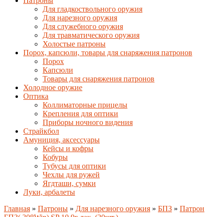
Патроны
Для гладкоствольного оружия
Для нарезного оружия
Для служебного оружия
Для травматического оружия
Холостые патроны
Порох, капсюли, товары для снаряжения патронов
Порох
Капсюли
Товары для снаряжения патронов
Холодное оружие
Оптика
Коллиматорные прицелы
Крепления для оптики
Приборы ночного видения
Страйкбол
Амуниция, аксессуары
Кейсы и кофры
Кобуры
Тубусы для оптики
Чехлы для ружей
Ягдташи, сумки
Луки, арбалеты
Главная
»
Патроны
»
Для нарезного оружия
»
БПЗ
»
Патрон