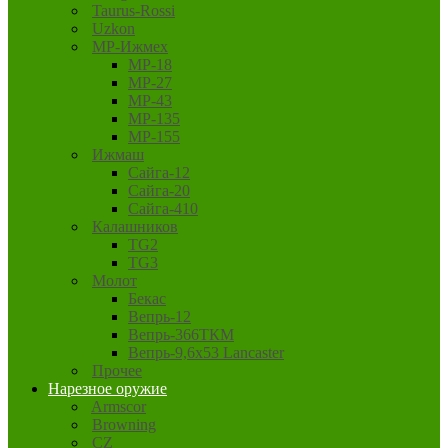
Taurus-Rossi
Uzkon
MP-Ижмех
MP-18
MP-27
MP-43
MP-135
MP-155
Ижмаш
Сайга-12
Сайга-20
Сайга-410
Калашников
TG2
TG3
Молот
Бекас
Вепрь-12
Вепрь-366ТКМ
Вепрь-9,6х53 Lancaster
Прочее
Нарезное оружие
Armscor
Browning
CZ