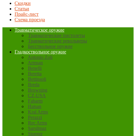
Скидки
Статьи
Прайс-лист
Схема проезда
Травматическое оружие
Травматические пистолеты
Травматические револьверы
Бесствольное оружие
Гладкоствольное оружие
Antonio Zoli
Armsan
Benelli
Beretta
Bettinsoli
Breda
Browning
CZ-USA
Fabarm
Hatsan
Kral Arms
Perazzi
Rec Arms
Sarsilmaz
Stoeger