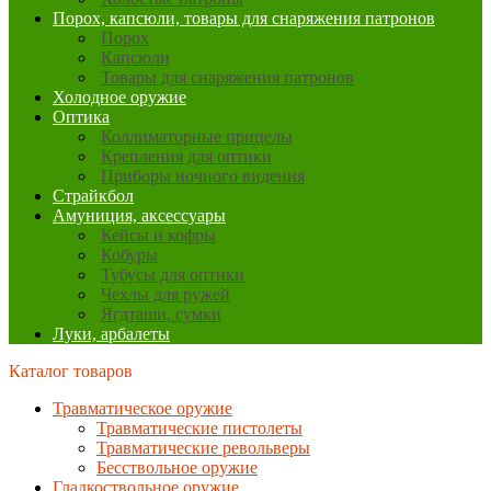
Порох, капсюли, товары для снаряжения патронов
Порох
Капсюли
Товары для снаряжения патронов
Холодное оружие
Оптика
Коллиматорные прицелы
Крепления для оптики
Приборы ночного видения
Страйкбол
Амуниция, аксессуары
Кейсы и кофры
Кобуры
Тубусы для оптики
Чехлы для ружей
Ягдташи, сумки
Луки, арбалеты
Каталог товаров
Травматическое оружие
Травматические пистолеты
Травматические револьверы
Бесствольное оружие
Гладкоствольное оружие