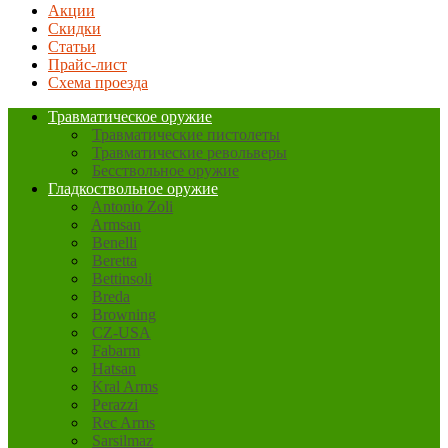
Акции
Скидки
Статьи
Прайс-лист
Схема проезда
Травматическое оружие
Травматические пистолеты
Травматические револьверы
Бесствольное оружие
Гладкоствольное оружие
Antonio Zoli
Armsan
Benelli
Beretta
Bettinsoli
Breda
Browning
CZ-USA
Fabarm
Hatsan
Kral Arms
Perazzi
Rec Arms
Sarsilmaz