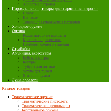
Холостые патроны
Порох, капсюли, товары для снаряжения патронов
Порох
Капсюли
Товары для снаряжения патронов
Холодное оружие
Оптика
Коллиматорные прицелы
Крепления для оптики
Приборы ночного видения
Страйкбол
Амуниция, аксессуары
Кейсы и кофры
Кобуры
Тубусы для оптики
Чехлы для ружей
Ягдташи, сумки
Луки, арбалеты
Каталог товаров
Травматическое оружие
Травматические пистолеты
Травматические револьверы
Бесствольное оружие