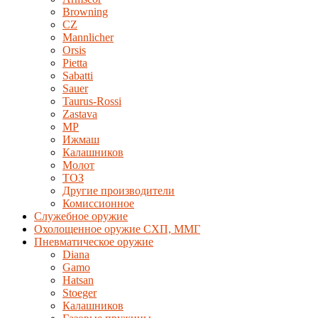
Browning
CZ
Mannlicher
Orsis
Pietta
Sabatti
Sauer
Taurus-Rossi
Zastava
MP
Ижмаш
Калашников
Молот
ТОЗ
Другие производители
Комиссионное
Служебное оружие
Охолощенное оружие СХП, ММГ
Пневматическое оружие
Diana
Gamo
Hatsan
Stoeger
Калашников