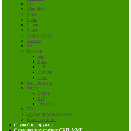
CZ
Mannlicher
Orsis
Pietta
Sabatti
Sauer
Taurus-Rossi
Zastava
MP
Ижмаш
Барс
Лось
Сайга
Соболь
Тигр
Калашников
Молот
Вепрь
КО
ОП-СКС
ТОЗ
Другие производители
Комиссионное
Служебное оружие
Охолощенное оружие СХП, ММГ