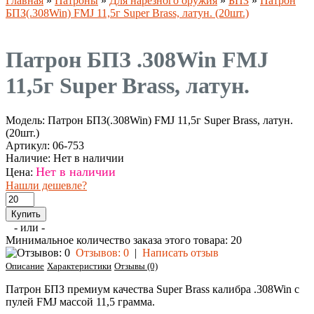
Главная
»
Патроны
»
Для нарезного оружия
»
БПЗ
»
Патрон
БПЗ(.308Win) FMJ 11,5г Super Brass, латун. (20шт.)
Патрон БПЗ .308Win FMJ
11,5г Super Brass, латун.
Модель:
Патрон БПЗ(.308Win) FMJ 11,5г Super Brass, латун.
(20шт.)
Артикул:
06-753
Наличие:
Нет в наличии
Нет в наличии
Цена:
Нашли дешевле?
- или -
Минимальное количество заказа этого товара: 20
Отзывов: 0
|
Написать отзыв
Описание
Характеристики
Отзывы (0)
Патрон БПЗ премиум качества Super Brass калибра .308Win с
пулей FMJ массой 11,5 грамма.