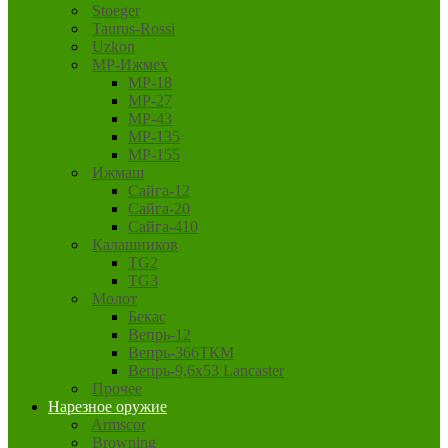
Stoeger
Taurus-Rossi
Uzkon
MP-Ижмех
MP-18
MP-27
MP-43
MP-135
MP-155
Ижмаш
Сайга-12
Сайга-20
Сайга-410
Калашников
TG2
TG3
Молот
Бекас
Вепрь-12
Вепрь-366ТКМ
Вепрь-9,6х53 Lancaster
Прочее
Нарезное оружие
Armscor
Browning