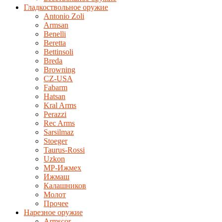
Гладкоствольное оружие
Antonio Zoli
Armsan
Benelli
Beretta
Bettinsoli
Breda
Browning
CZ-USA
Fabarm
Hatsan
Kral Arms
Perazzi
Rec Arms
Sarsilmaz
Stoeger
Taurus-Rossi
Uzkon
MP-Ижмех
Ижмаш
Калашников
Молот
Прочее
Нарезное оружие
Armscor