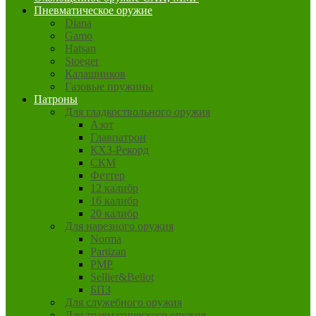
Пневматическое оружие
Diana
Gamo
Hatsan
Stoeger
Калашников
Газовые пружины
Патроны
Для гладкоствольного оружия
Азот
Главпатрон
КХЗ-Рекорд
СКМ
Феттер
12 калибр
16 калибр
20 калибр
Для нарезного оружия
Norma
Partizan
PMP
Sellier&Bellot
БПЗ
Для служебного оружия
Для травматического оружия