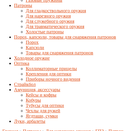
Газовые пружины
Патроны
Для гладкоствольного оружия
Для нарезного оружия
Для служебного оружия
Для травматического оружия
Холостые патроны
Порох, капсюли, товары для снаряжения патронов
Порох
Капсюли
Товары для снаряжения патронов
Холодное оружие
Оптика
Коллиматорные прицелы
Крепления для оптики
Приборы ночного видения
Страйкбол
Амуниция, аксессуары
Кейсы и кофры
Кобуры
Тубусы для оптики
Чехлы для ружей
Ягдташи, сумки
Луки, арбалеты