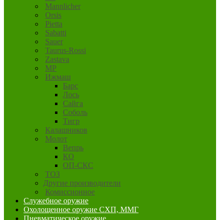
Mannlicher
Orsis
Pietta
Sabatti
Sauer
Taurus-Rossi
Zastava
MP
Ижмаш
Барс
Лось
Сайга
Соболь
Тигр
Калашников
Молот
Вепрь
КО
ОП-СКС
ТОЗ
Другие производители
Комиссионное
Служебное оружие
Охолощенное оружие СХП, ММГ
Пневматическое оружие