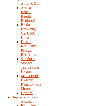
Antonio Zoli
Armsan
Benelli
Beretta
Bettinsoli
Breda
Browning
CZ-USA
Fabarm
Hatsan
Kral Arms
Perazzi
Rec Arms
Sarsilmaz
Stoeger
Taurus-Rossi
Uzkon
MP-Ижмех
Ижмаш
Калашников
Молот
Прочее
Нарезное оружие
Armscor
Browning