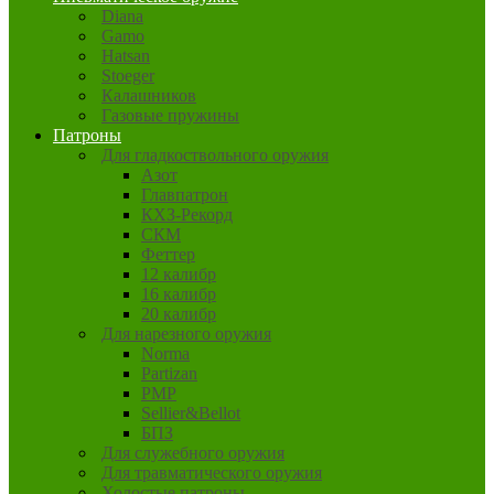
Diana
Gamo
Hatsan
Stoeger
Калашников
Газовые пружины
Патроны
Для гладкоствольного оружия
Азот
Главпатрон
КХЗ-Рекорд
СКМ
Феттер
12 калибр
16 калибр
20 калибр
Для нарезного оружия
Norma
Partizan
PMP
Sellier&Bellot
БПЗ
Для служебного оружия
Для травматического оружия
Холостые патроны