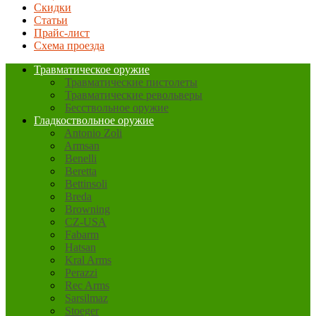
Скидки
Статьи
Прайс-лист
Схема проезда
Травматическое оружие
Травматические пистолеты
Травматические револьверы
Бесствольное оружие
Гладкоствольное оружие
Antonio Zoli
Armsan
Benelli
Beretta
Bettinsoli
Breda
Browning
CZ-USA
Fabarm
Hatsan
Kral Arms
Perazzi
Rec Arms
Sarsilmaz
Stoeger