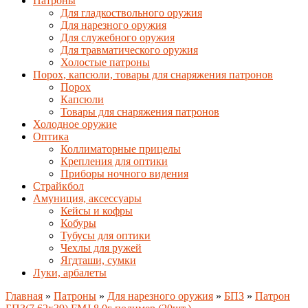
Патроны
Для гладкоствольного оружия
Для нарезного оружия
Для служебного оружия
Для травматического оружия
Холостые патроны
Порох, капсюли, товары для снаряжения патронов
Порох
Капсюли
Товары для снаряжения патронов
Холодное оружие
Оптика
Коллиматорные прицелы
Крепления для оптики
Приборы ночного видения
Страйкбол
Амуниция, аксессуары
Кейсы и кофры
Кобуры
Тубусы для оптики
Чехлы для ружей
Ягдташи, сумки
Луки, арбалеты
Главная
»
Патроны
»
Для нарезного оружия
»
БПЗ
»
Патрон