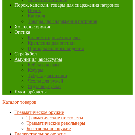
Порох, капсюли, товары для снаряжения патронов
Порох
Капсюли
Товары для снаряжения патронов
Холодное оружие
Оптика
Коллиматорные прицелы
Крепления для оптики
Приборы ночного видения
Страйкбол
Амуниция, аксессуары
Кейсы и кофры
Кобуры
Тубусы для оптики
Чехлы для ружей
Ягдташи, сумки
Луки, арбалеты
Каталог товаров
Травматическое оружие
Травматические пистолеты
Травматические револьверы
Бесствольное оружие
Гладкоствольное оружие