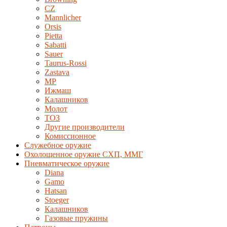
CZ
Mannlicher
Orsis
Pietta
Sabatti
Sauer
Taurus-Rossi
Zastava
MP
Ижмаш
Калашников
Молот
ТОЗ
Другие производители
Комиссионное
Служебное оружие
Охолощенное оружие СХП, ММГ
Пневматическое оружие
Diana
Gamo
Hatsan
Stoeger
Калашников
Газовые пружины