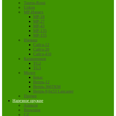
Taurus-Rossi
Uzkon
MP-Ижмех
MP-18
MP-27
MP-43
MP-135
MP-155
Ижмаш
Сайга-12
Сайга-20
Сайга-410
Калашников
TG2
TG3
Молот
Бекас
Вепрь-12
Вепрь-366ТКМ
Вепрь-9,6х53 Lancaster
Прочее
Нарезное оружие
Armscor
Browning
CZ