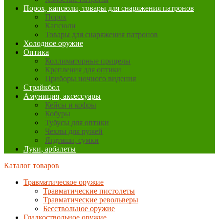
Порох, капсюли, товары для снаряжения патронов
Порох
Капсюли
Товары для снаряжения патронов
Холодное оружие
Оптика
Коллиматорные прицелы
Крепления для оптики
Приборы ночного видения
Страйкбол
Амуниция, аксессуары
Кейсы и кофры
Кобуры
Тубусы для оптики
Чехлы для ружей
Ягдташи, сумки
Луки, арбалеты
Каталог товаров
Травматическое оружие
Травматические пистолеты
Травматические револьверы
Бесствольное оружие
Гладкоствольное оружие