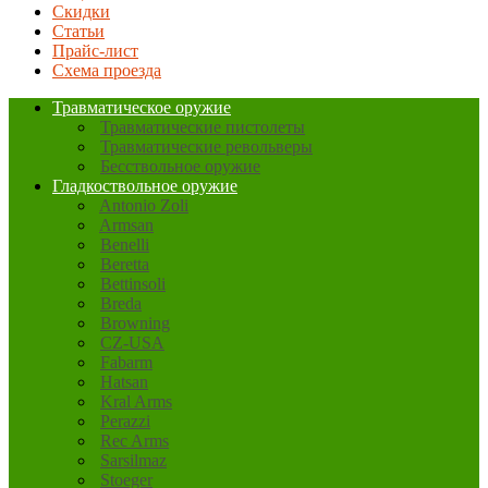
Скидки
Статьи
Прайс-лист
Схема проезда
Травматическое оружие
Травматические пистолеты
Травматические револьверы
Бесствольное оружие
Гладкоствольное оружие
Antonio Zoli
Armsan
Benelli
Beretta
Bettinsoli
Breda
Browning
CZ-USA
Fabarm
Hatsan
Kral Arms
Perazzi
Rec Arms
Sarsilmaz
Stoeger