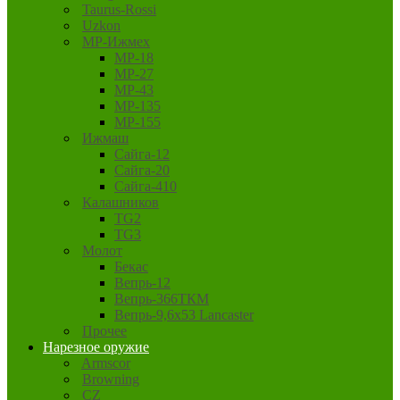
Taurus-Rossi
Uzkon
MP-Ижмех
MP-18
MP-27
MP-43
MP-135
MP-155
Ижмаш
Сайга-12
Сайга-20
Сайга-410
Калашников
TG2
TG3
Молот
Бекас
Вепрь-12
Вепрь-366ТКМ
Вепрь-9,6х53 Lancaster
Прочее
Нарезное оружие
Armscor
Browning
CZ