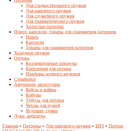
Патроны
Для гладкоствольного оружия
Для нарезного оружия
Для служебного оружия
Для травматического оружия
Холостые патроны
Порох, капсюли, товары для снаряжения патронов
Порох
Капсюли
Товары для снаряжения патронов
Холодное оружие
Оптика
Коллиматорные прицелы
Крепления для оптики
Приборы ночного видения
Страйкбол
Амуниция, аксессуары
Кейсы и кофры
Кобуры
Тубусы для оптики
Чехлы для ружей
Ягдташи, сумки
Луки, арбалеты
Главная
»
Патроны
»
Для нарезного оружия
»
БПЗ
»
Патрон