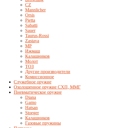
CZ
Mannlicher
Orsis
Pietta
Sabatti
Sauer
Taurus-Rossi
Zastava
MP
Ижмаш
Калашников
Молот
ТОЗ
Другие производители
Комиссионное
Служебное оружие
Охолощенное оружие СХП, ММГ
Пневматическое оружие
Diana
Gamo
Hatsan
Stoeger
Калашников
Газовые пружины