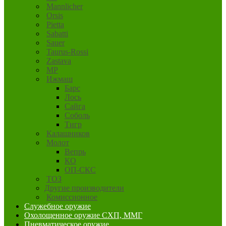
Mannlicher
Orsis
Pietta
Sabatti
Sauer
Taurus-Rossi
Zastava
MP
Ижмаш
Барс
Лось
Сайга
Соболь
Тигр
Калашников
Молот
Вепрь
КО
ОП-СКС
ТОЗ
Другие производители
Комиссионное
Служебное оружие
Охолощенное оружие СХП, ММГ
Пневматическое оружие