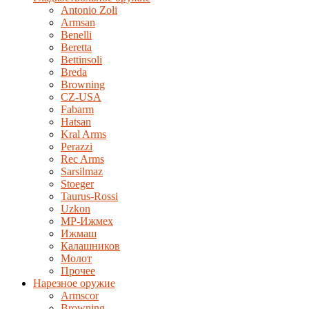
Antonio Zoli
Armsan
Benelli
Beretta
Bettinsoli
Breda
Browning
CZ-USA
Fabarm
Hatsan
Kral Arms
Perazzi
Rec Arms
Sarsilmaz
Stoeger
Taurus-Rossi
Uzkon
MP-Ижмех
Ижмаш
Калашников
Молот
Прочее
Нарезное оружие
Armscor
Browning