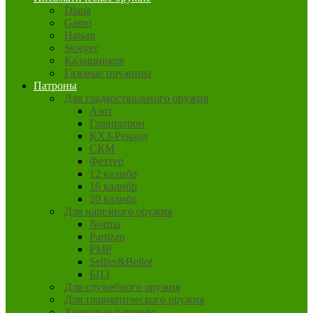
Diana
Gamo
Hatsan
Stoeger
Калашников
Газовые пружины
Патроны
Для гладкоствольного оружия
Азот
Главпатрон
КХЗ-Рекорд
СКМ
Феттер
12 калибр
16 калибр
20 калибр
Для нарезного оружия
Norma
Partizan
PMP
Sellier&Bellot
БПЗ
Для служебного оружия
Для травматического оружия
Холостые патроны