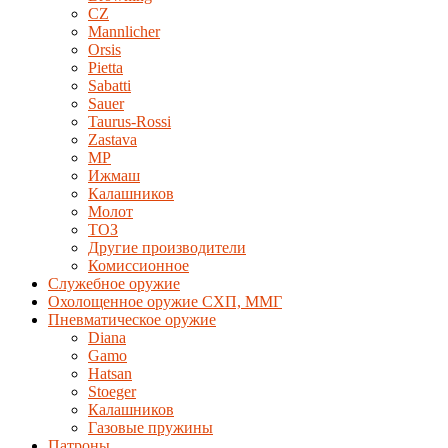
CZ
Mannlicher
Orsis
Pietta
Sabatti
Sauer
Taurus-Rossi
Zastava
MP
Ижмаш
Калашников
Молот
ТОЗ
Другие производители
Комиссионное
Служебное оружие
Охолощенное оружие СХП, ММГ
Пневматическое оружие
Diana
Gamo
Hatsan
Stoeger
Калашников
Газовые пружины
Патроны