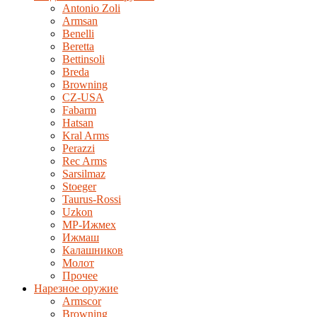
Antonio Zoli
Armsan
Benelli
Beretta
Bettinsoli
Breda
Browning
CZ-USA
Fabarm
Hatsan
Kral Arms
Perazzi
Rec Arms
Sarsilmaz
Stoeger
Taurus-Rossi
Uzkon
MP-Ижмех
Ижмаш
Калашников
Молот
Прочее
Нарезное оружие
Armscor
Browning