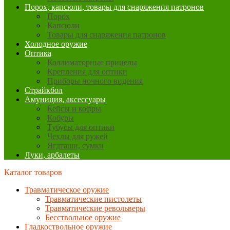
Порох, капсюли, товары для снаряжения патронов
Порох
Капсюли
Товары для снаряжения патронов
Холодное оружие
Оптика
Коллиматорные прицелы
Крепления для оптики
Приборы ночного видения
Страйкбол
Амуниция, аксессуары
Кейсы и кофры
Кобуры
Тубусы для оптики
Чехлы для ружей
Ягдташи, сумки
Луки, арбалеты
Каталог товаров
Травматическое оружие
Травматические пистолеты
Травматические револьверы
Бесствольное оружие
Гладкоствольное оружие