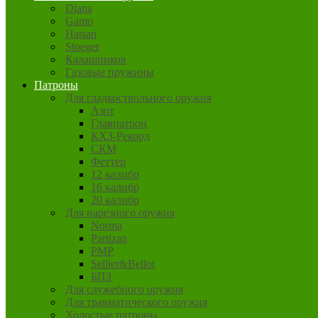
Diana
Gamo
Hatsan
Stoeger
Калашников
Газовые пружины
Патроны
Для гладкоствольного оружия
Азот
Главпатрон
КХЗ-Рекорд
СКМ
Феттер
12 калибр
16 калибр
20 калибр
Для нарезного оружия
Norma
Partizan
PMP
Sellier&Bellot
БПЗ
Для служебного оружия
Для травматического оружия
Холостые патроны