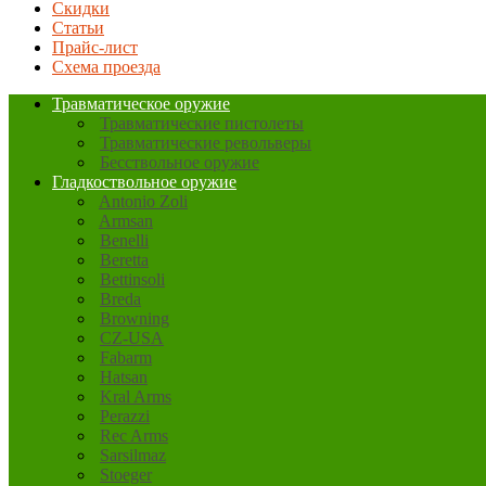
Скидки
Статьи
Прайс-лист
Схема проезда
Травматическое оружие
Травматические пистолеты
Травматические револьверы
Бесствольное оружие
Гладкоствольное оружие
Antonio Zoli
Armsan
Benelli
Beretta
Bettinsoli
Breda
Browning
CZ-USA
Fabarm
Hatsan
Kral Arms
Perazzi
Rec Arms
Sarsilmaz
Stoeger