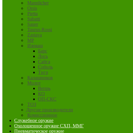
Mannlicher
Orsis
Pietta
Sabatti
Sauer
Taurus-Rossi
Zastava
MP
Ижмаш
Барс
Лось
Сайга
Соболь
Тигр
Калашников
Молот
Вепрь
КО
ОП-СКС
ТОЗ
Другие производители
Комиссионное
Служебное оружие
Охолощенное оружие СХП, ММГ
Пневматическое оружие