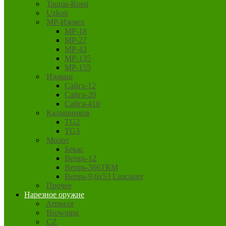
Taurus-Rossi
Uzkon
MP-Ижмех
MP-18
MP-27
MP-43
MP-135
MP-155
Ижмаш
Сайга-12
Сайга-20
Сайга-410
Калашников
TG2
TG3
Молот
Бекас
Вепрь-12
Вепрь-366ТКМ
Вепрь-9,6х53 Lancaster
Прочее
Нарезное оружие
Armscor
Browning
CZ