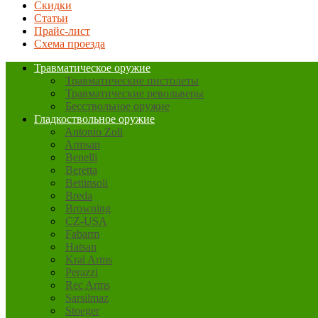
Скидки
Статьи
Прайс-лист
Схема проезда
Травматическое оружие
Травматические пистолеты
Травматические револьверы
Бесствольное оружие
Гладкоствольное оружие
Antonio Zoli
Armsan
Benelli
Beretta
Bettinsoli
Breda
Browning
CZ-USA
Fabarm
Hatsan
Kral Arms
Perazzi
Rec Arms
Sarsilmaz
Stoeger