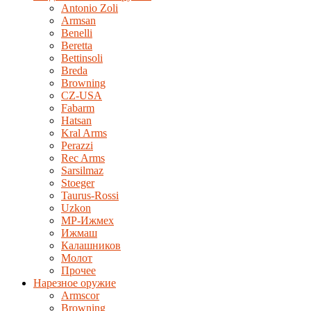
Antonio Zoli
Armsan
Benelli
Beretta
Bettinsoli
Breda
Browning
CZ-USA
Fabarm
Hatsan
Kral Arms
Perazzi
Rec Arms
Sarsilmaz
Stoeger
Taurus-Rossi
Uzkon
MP-Ижмех
Ижмаш
Калашников
Молот
Прочее
Нарезное оружие
Armscor
Browning