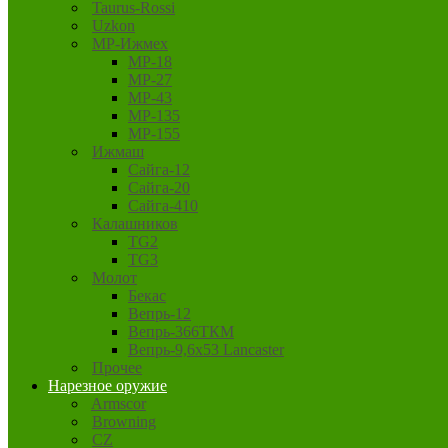
Taurus-Rossi
Uzkon
MP-Ижмех
MP-18
MP-27
MP-43
MP-135
MP-155
Ижмаш
Сайга-12
Сайга-20
Сайга-410
Калашников
TG2
TG3
Молот
Бекас
Вепрь-12
Вепрь-366ТКМ
Вепрь-9,6х53 Lancaster
Прочее
Нарезное оружие
Armscor
Browning
CZ