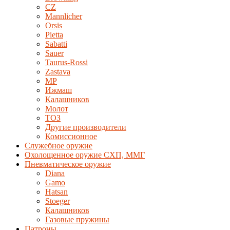
CZ
Mannlicher
Orsis
Pietta
Sabatti
Sauer
Taurus-Rossi
Zastava
MP
Ижмаш
Калашников
Молот
ТОЗ
Другие производители
Комиссионное
Служебное оружие
Охолощенное оружие СХП, ММГ
Пневматическое оружие
Diana
Gamo
Hatsan
Stoeger
Калашников
Газовые пружины
Патроны