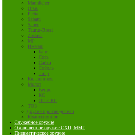
Mannlicher
Orsis
Pietta
Sabatti
Sauer
Taurus-Rossi
Zastava
MP
Ижмаш
Барс
Лось
Сайга
Соболь
Тигр
Калашников
Молот
Вепрь
КО
ОП-СКС
ТОЗ
Другие производители
Комиссионное
Служебное оружие
Охолощенное оружие СХП, ММГ
Пневматическое оружие