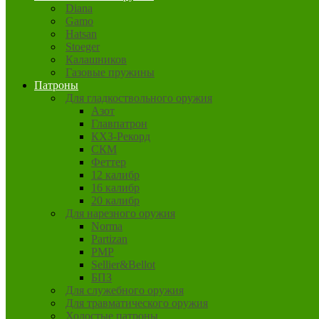
Diana
Gamo
Hatsan
Stoeger
Калашников
Газовые пружины
Патроны
Для гладкоствольного оружия
Азот
Главпатрон
КХЗ-Рекорд
СКМ
Феттер
12 калибр
16 калибр
20 калибр
Для нарезного оружия
Norma
Partizan
PMP
Sellier&Bellot
БПЗ
Для служебного оружия
Для травматического оружия
Холостые патроны