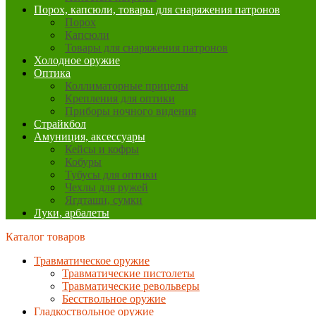
Порох, капсюли, товары для снаряжения патронов
Порох
Капсюли
Товары для снаряжения патронов
Холодное оружие
Оптика
Коллиматорные прицелы
Крепления для оптики
Приборы ночного видения
Страйкбол
Амуниция, аксессуары
Кейсы и кофры
Кобуры
Тубусы для оптики
Чехлы для ружей
Ягдташи, сумки
Луки, арбалеты
Каталог товаров
Травматическое оружие
Травматические пистолеты
Травматические револьверы
Бесствольное оружие
Гладкоствольное оружие