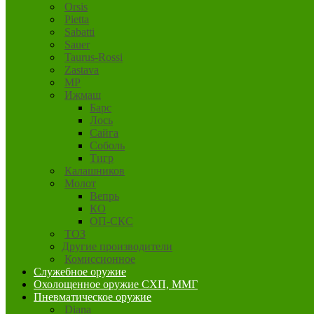
Orsis
Pietta
Sabatti
Sauer
Taurus-Rossi
Zastava
MP
Ижмаш
Барс
Лось
Сайга
Соболь
Тигр
Калашников
Молот
Вепрь
КО
ОП-СКС
ТОЗ
Другие производители
Комиссионное
Служебное оружие
Охолощенное оружие СХП, ММГ
Пневматическое оружие
Diana