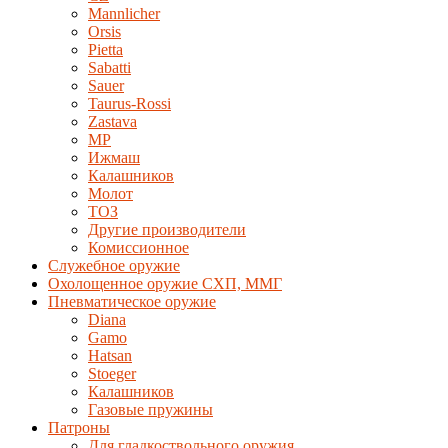
Mannlicher
Orsis
Pietta
Sabatti
Sauer
Taurus-Rossi
Zastava
MP
Ижмаш
Калашников
Молот
ТОЗ
Другие производители
Комиссионное
Служебное оружие
Охолощенное оружие СХП, ММГ
Пневматическое оружие
Diana
Gamo
Hatsan
Stoeger
Калашников
Газовые пружины
Патроны
Для гладкоствольного оружия