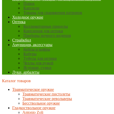
Порох
Капсюли
Товары для снаряжения патронов
Холодное оружие
Оптика
Коллиматорные прицелы
Крепления для оптики
Приборы ночного видения
Страйкбол
Амуниция, аксессуары
Кейсы и кофры
Кобуры
Тубусы для оптики
Чехлы для ружей
Ягдташи, сумки
Луки, арбалеты
Каталог товаров
Травматическое оружие
Травматические пистолеты
Травматические револьверы
Бесствольное оружие
Гладкоствольное оружие
Antonio Zoli