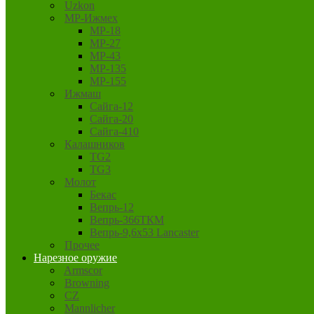
Uzkon
MP-Ижмех
MP-18
MP-27
MP-43
MP-135
MP-155
Ижмаш
Сайга-12
Сайга-20
Сайга-410
Калашников
TG2
TG3
Молот
Бекас
Вепрь-12
Вепрь-366ТКМ
Вепрь-9,6х53 Lancaster
Прочее
Нарезное оружие
Armscor
Browning
CZ
Mannlicher