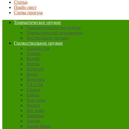
Статьи
Прайс-лист
Схема проезда
Травматическое оружие
Травматические пистолеты
Травматические револьверы
Бесствольное оружие
Гладкоствольное оружие
Antonio Zoli
Armsan
Benelli
Beretta
Bettinsoli
Breda
Browning
CZ-USA
Fabarm
Hatsan
Kral Arms
Perazzi
Rec Arms
Sarsilmaz
Stoeger
Taurus-Rossi