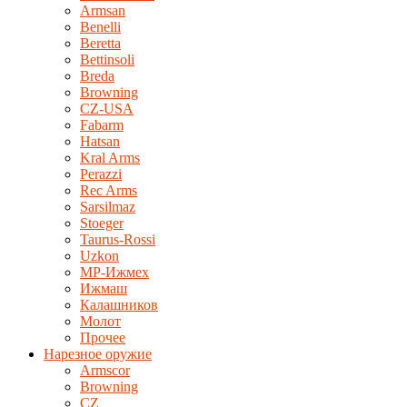
Armsan
Benelli
Beretta
Bettinsoli
Breda
Browning
CZ-USA
Fabarm
Hatsan
Kral Arms
Perazzi
Rec Arms
Sarsilmaz
Stoeger
Taurus-Rossi
Uzkon
MP-Ижмех
Ижмаш
Калашников
Молот
Прочее
Нарезное оружие
Armscor
Browning
CZ