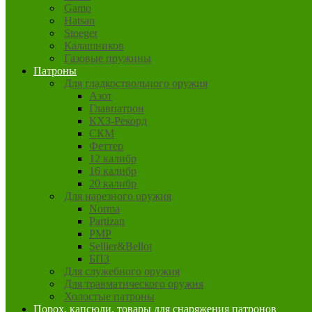
Gamo
Hatsan
Stoeger
Калашников
Газовые пружины
Патроны
Для гладкоствольного оружия
Азот
Главпатрон
КХЗ-Рекорд
СКМ
Феттер
12 калибр
16 калибр
20 калибр
Для нарезного оружия
Norma
Partizan
PMP
Sellier&Bellot
БПЗ
Для служебного оружия
Для травматического оружия
Холостые патроны
Порох, капсюли, товары для снаряжения патронов