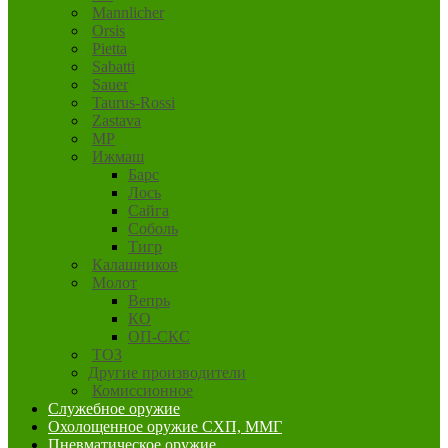
Mannlicher
Orsis
Pietta
Sabatti
Sauer
Taurus-Rossi
Zastava
MP
Ижмаш
Барс
Лось
Сайга
Соболь
Тигр
Калашников
Молот
Вепрь
КО
ОП-СКС
ТОЗ
Другие производители
Комиссионное
Служебное оружие
Охолощенное оружие СХП, ММГ
Пневматическое оружие