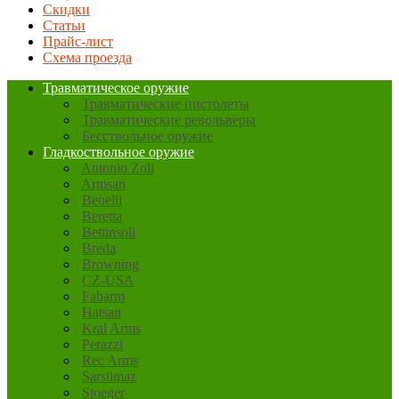
Скидки
Статьи
Прайс-лист
Схема проезда
Травматическое оружие
Травматические пистолеты
Травматические револьверы
Бесствольное оружие
Гладкоствольное оружие
Antonio Zoli
Armsan
Benelli
Beretta
Bettinsoli
Breda
Browning
CZ-USA
Fabarm
Hatsan
Kral Arms
Perazzi
Rec Arms
Sarsilmaz
Stoeger