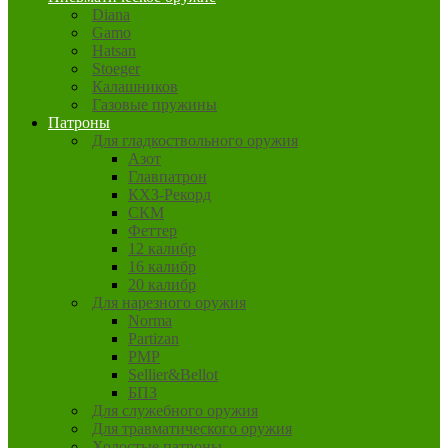
Diana
Gamo
Hatsan
Stoeger
Калашников
Газовые пружины
Патроны
Для гладкоствольного оружия
Азот
Главпатрон
КХЗ-Рекорд
СКМ
Феттер
12 калибр
16 калибр
20 калибр
Для нарезного оружия
Norma
Partizan
PMP
Sellier&Bellot
БПЗ
Для служебного оружия
Для травматического оружия
Холостые патроны