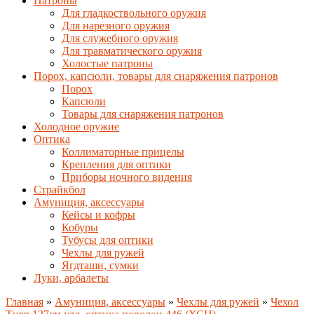
Патроны
Для гладкоствольного оружия
Для нарезного оружия
Для служебного оружия
Для травматического оружия
Холостые патроны
Порох, капсюли, товары для снаряжения патронов
Порох
Капсюли
Товары для снаряжения патронов
Холодное оружие
Оптика
Коллиматорные прицелы
Крепления для оптики
Приборы ночного видения
Страйкбол
Амуниция, аксессуары
Кейсы и кофры
Кобуры
Тубусы для оптики
Чехлы для ружей
Ягдташи, сумки
Луки, арбалеты
Главная
»
Амуниция, аксессуары
»
Чехлы для ружей
»
Чехол