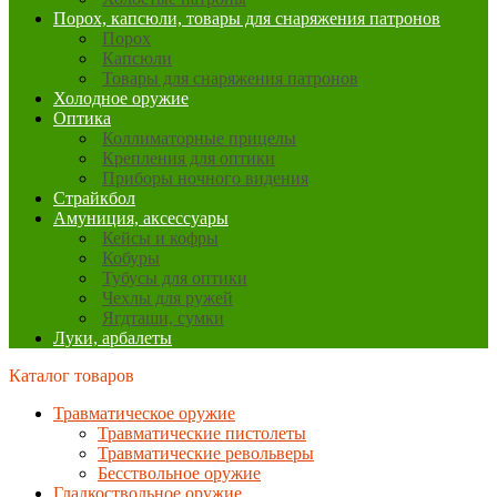
Порох, капсюли, товары для снаряжения патронов
Порох
Капсюли
Товары для снаряжения патронов
Холодное оружие
Оптика
Коллиматорные прицелы
Крепления для оптики
Приборы ночного видения
Страйкбол
Амуниция, аксессуары
Кейсы и кофры
Кобуры
Тубусы для оптики
Чехлы для ружей
Ягдташи, сумки
Луки, арбалеты
Каталог товаров
Травматическое оружие
Травматические пистолеты
Травматические револьверы
Бесствольное оружие
Гладкоствольное оружие