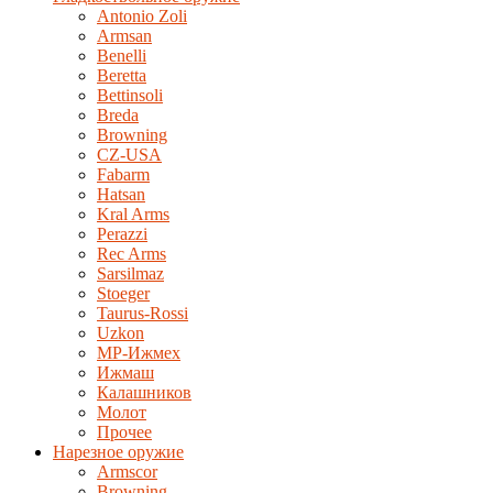
Antonio Zoli
Armsan
Benelli
Beretta
Bettinsoli
Breda
Browning
CZ-USA
Fabarm
Hatsan
Kral Arms
Perazzi
Rec Arms
Sarsilmaz
Stoeger
Taurus-Rossi
Uzkon
MP-Ижмех
Ижмаш
Калашников
Молот
Прочее
Нарезное оружие
Armscor
Browning