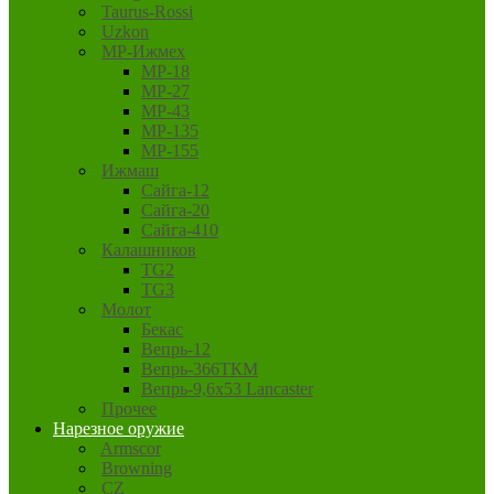
Taurus-Rossi
Uzkon
MP-Ижмех
MP-18
MP-27
MP-43
MP-135
MP-155
Ижмаш
Сайга-12
Сайга-20
Сайга-410
Калашников
TG2
TG3
Молот
Бекас
Вепрь-12
Вепрь-366ТКМ
Вепрь-9,6х53 Lancaster
Прочее
Нарезное оружие
Armscor
Browning
CZ