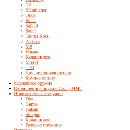
CZ
Mannlicher
Orsis
Pietta
Sabatti
Sauer
Taurus-Rossi
Zastava
MP
Ижмаш
Калашников
Молот
ТОЗ
Другие производители
Комиссионное
Служебное оружие
Охолощенное оружие СХП, ММГ
Пневматическое оружие
Diana
Gamo
Hatsan
Stoeger
Калашников
Газовые пружины