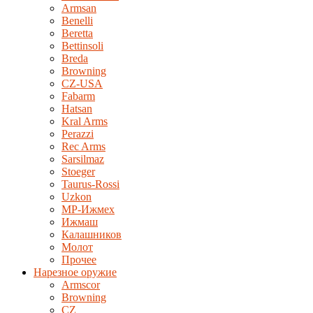
Armsan
Benelli
Beretta
Bettinsoli
Breda
Browning
CZ-USA
Fabarm
Hatsan
Kral Arms
Perazzi
Rec Arms
Sarsilmaz
Stoeger
Taurus-Rossi
Uzkon
MP-Ижмех
Ижмаш
Калашников
Молот
Прочее
Нарезное оружие
Armscor
Browning
CZ