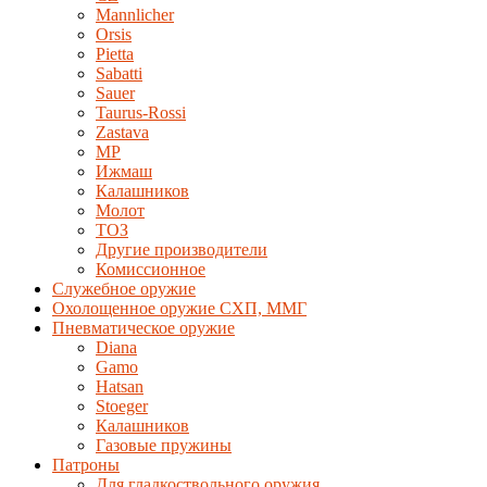
Mannlicher
Orsis
Pietta
Sabatti
Sauer
Taurus-Rossi
Zastava
MP
Ижмаш
Калашников
Молот
ТОЗ
Другие производители
Комиссионное
Служебное оружие
Охолощенное оружие СХП, ММГ
Пневматическое оружие
Diana
Gamo
Hatsan
Stoeger
Калашников
Газовые пружины
Патроны
Для гладкоствольного оружия