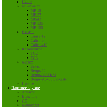
Uzkon
MP-Ижмех
MP-18
MP-27
MP-43
MP-135
MP-155
Ижмаш
Сайга-12
Сайга-20
Сайга-410
Калашников
TG2
TG3
Молот
Бекас
Вепрь-12
Вепрь-366ТКМ
Вепрь-9,6х53 Lancaster
Прочее
Нарезное оружие
Armscor
Browning
CZ
Mannlicher