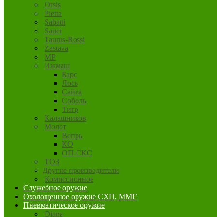
Orsis
Pietta
Sabatti
Sauer
Taurus-Rossi
Zastava
MP
Ижмаш
Барс
Лось
Сайга
Соболь
Тигр
Калашников
Молот
Вепрь
КО
ОП-СКС
ТОЗ
Другие производители
Комиссионное
Служебное оружие
Охолощенное оружие СХП, ММГ
Пневматическое оружие
Diana