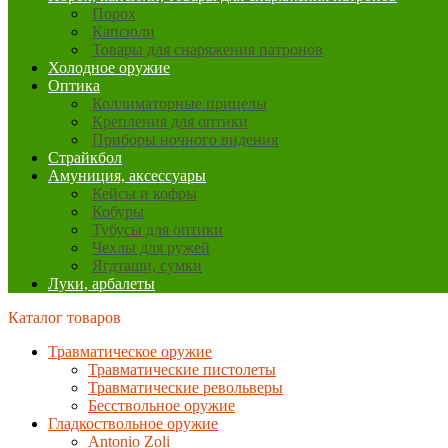
Порох
Капсюли
Товары для снаряжения патронов
Холодное оружие
Оптика
Коллиматорные прицелы
Крепления для оптики
Приборы ночного видения
Страйкбол
Амуниция, аксессуары
Кейсы и кофры
Кобуры
Тубусы для оптики
Чехлы для ружей
Ягдташи, сумки
Луки, арбалеты
Каталог товаров
Травматическое оружие
Травматические пистолеты
Травматические револьверы
Бесствольное оружие
Гладкоствольное оружие
Antonio Zoli