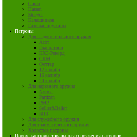
Gamo
Hatsan
Stoeger
Калашников
Газовые пружины
Патроны
Для гладкоствольного оружия
Азот
Главпатрон
КХЗ-Рекорд
СКМ
Феттер
12 калибр
16 калибр
20 калибр
Для нарезного оружия
Norma
Partizan
PMP
Sellier&Bellot
БПЗ
Для служебного оружия
Для травматического оружия
Холостые патроны
Порох, капсюли, товары для снаряжения патронов