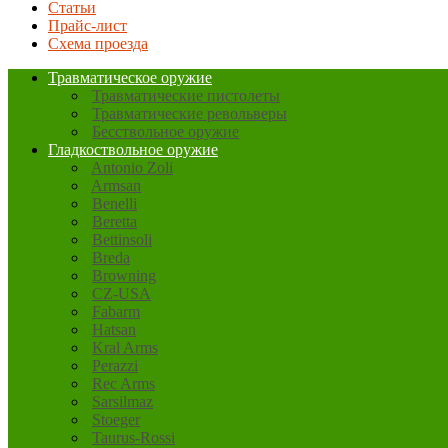
Статьи
Прайс-лист
Схема проезда
Травматическое оружие
Травматические пистолеты
Травматические револьверы
Бесствольное оружие
Гладкоствольное оружие
Antonio Zoli
Armsan
Benelli
Beretta
Bettinsoli
Breda
Browning
CZ-USA
Fabarm
Hatsan
Kral Arms
Perazzi
Rec Arms
Sarsilmaz
Stoeger
Taurus-Rossi