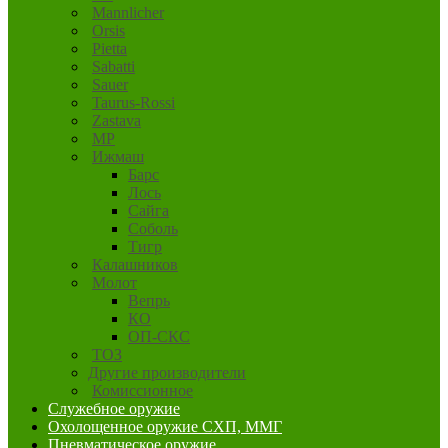
Mannlicher
Orsis
Pietta
Sabatti
Sauer
Taurus-Rossi
Zastava
MP
Ижмаш
Барс
Лось
Сайга
Соболь
Тигр
Калашников
Молот
Вепрь
КО
ОП-СКС
ТОЗ
Другие производители
Комиссионное
Служебное оружие
Охолощенное оружие СХП, ММГ
Пневматическое оружие