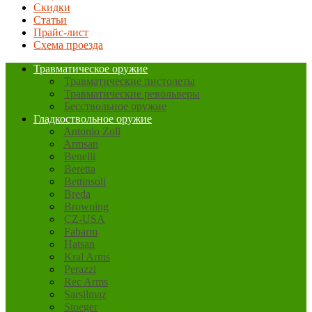
Скидки
Статьи
Прайс-лист
Схема проезда
Травматическое оружие
Травматические пистолеты
Травматические револьверы
Бесствольное оружие
Гладкоствольное оружие
Antonio Zoli
Armsan
Benelli
Beretta
Bettinsoli
Breda
Browning
CZ-USA
Fabarm
Hatsan
Kral Arms
Perazzi
Rec Arms
Sarsilmaz
Stoeger