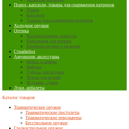
Порох, капсюли, товары для снаряжения патронов
Порох
Капсюли
Товары для снаряжения патронов
Холодное оружие
Оптика
Коллиматорные прицелы
Крепления для оптики
Приборы ночного видения
Страйкбол
Амуниция, аксессуары
Кейсы и кофры
Кобуры
Тубусы для оптики
Чехлы для ружей
Ягдташи, сумки
Луки, арбалеты
Каталог товаров
Травматическое оружие
Травматические пистолеты
Травматические револьверы
Бесствольное оружие
Гладкоствольное оружие