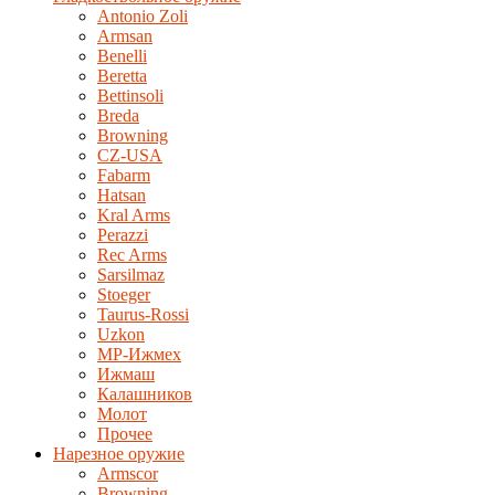
Antonio Zoli
Armsan
Benelli
Beretta
Bettinsoli
Breda
Browning
CZ-USA
Fabarm
Hatsan
Kral Arms
Perazzi
Rec Arms
Sarsilmaz
Stoeger
Taurus-Rossi
Uzkon
MP-Ижмех
Ижмаш
Калашников
Молот
Прочее
Нарезное оружие
Armscor
Browning