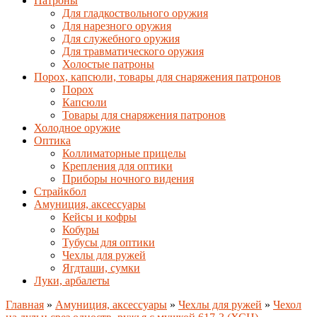
Патроны
Для гладкоствольного оружия
Для нарезного оружия
Для служебного оружия
Для травматического оружия
Холостые патроны
Порох, капсюли, товары для снаряжения патронов
Порох
Капсюли
Товары для снаряжения патронов
Холодное оружие
Оптика
Коллиматорные прицелы
Крепления для оптики
Приборы ночного видения
Страйкбол
Амуниция, аксессуары
Кейсы и кофры
Кобуры
Тубусы для оптики
Чехлы для ружей
Ягдташи, сумки
Луки, арбалеты
Главная
»
Амуниция, аксессуары
»
Чехлы для ружей
»
Чехол