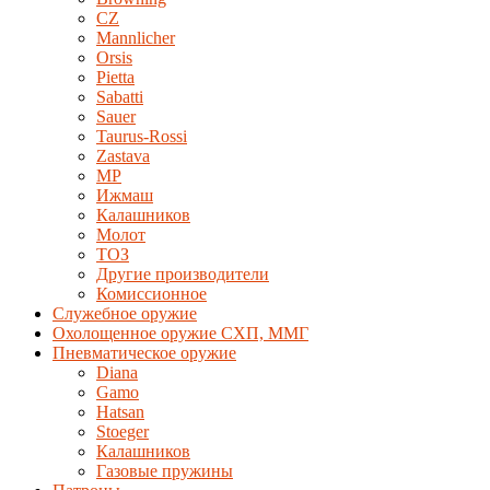
CZ
Mannlicher
Orsis
Pietta
Sabatti
Sauer
Taurus-Rossi
Zastava
MP
Ижмаш
Калашников
Молот
ТОЗ
Другие производители
Комиссионное
Служебное оружие
Охолощенное оружие СХП, ММГ
Пневматическое оружие
Diana
Gamo
Hatsan
Stoeger
Калашников
Газовые пружины