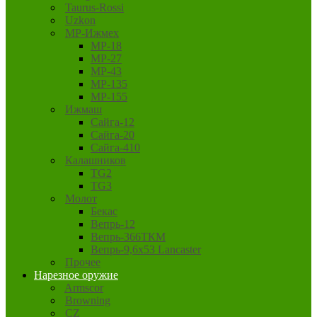
Taurus-Rossi
Uzkon
MP-Ижмех
MP-18
MP-27
MP-43
MP-135
MP-155
Ижмаш
Сайга-12
Сайга-20
Сайга-410
Калашников
TG2
TG3
Молот
Бекас
Вепрь-12
Вепрь-366ТКМ
Вепрь-9,6х53 Lancaster
Прочее
Нарезное оружие
Armscor
Browning
CZ