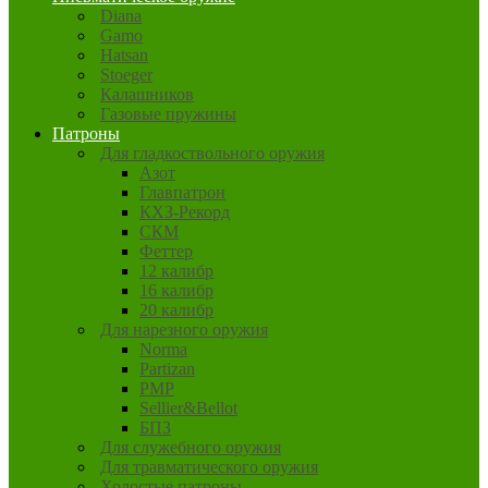
Diana
Gamo
Hatsan
Stoeger
Калашников
Газовые пружины
Патроны
Для гладкоствольного оружия
Азот
Главпатрон
КХЗ-Рекорд
СКМ
Феттер
12 калибр
16 калибр
20 калибр
Для нарезного оружия
Norma
Partizan
PMP
Sellier&Bellot
БПЗ
Для служебного оружия
Для травматического оружия
Холостые патроны