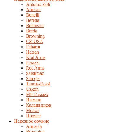
Antonio Zoli
Armsan
Benelli
Beretta
Bettinsoli
Breda
Browning
CZ-USA
Fabarm
Hatsan
Kral Arms
Perazzi
Rec Arms
Sarsilmaz
Stoeger
Taurus-Rossi
Uzkon
MP-Ижмех
Ижмаш
Калашников
Молот
Прочее
Нарезное оружие
Armscor
Browning