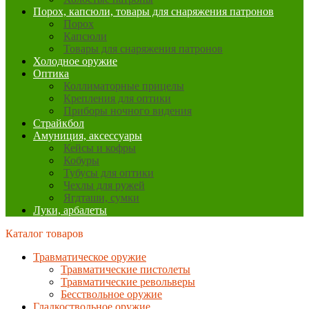
Порох, капсюли, товары для снаряжения патронов
Порох
Капсюли
Товары для снаряжения патронов
Холодное оружие
Оптика
Коллиматорные прицелы
Крепления для оптики
Приборы ночного видения
Страйкбол
Амуниция, аксессуары
Кейсы и кофры
Кобуры
Тубусы для оптики
Чехлы для ружей
Ягдташи, сумки
Луки, арбалеты
Каталог товаров
Травматическое оружие
Травматические пистолеты
Травматические револьверы
Бесствольное оружие
Гладкоствольное оружие