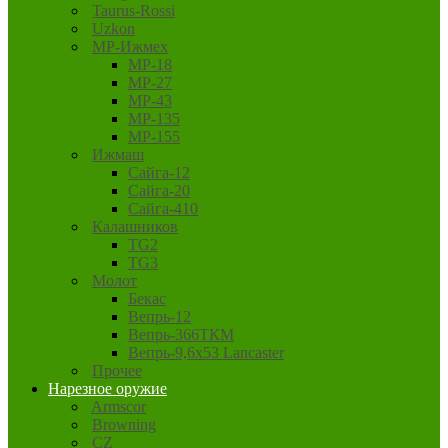
Taurus-Rossi
Uzkon
MP-Ижмех
MP-18
MP-27
MP-43
MP-135
MP-155
Ижмаш
Сайга-12
Сайга-20
Сайга-410
Калашников
TG2
TG3
Молот
Бекас
Вепрь-12
Вепрь-366ТКМ
Вепрь-9,6х53 Lancaster
Прочее
Нарезное оружие
Armscor
Browning
CZ