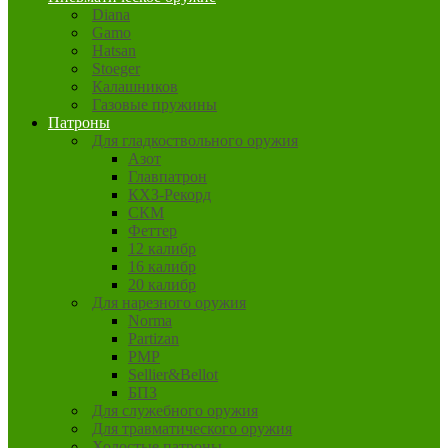
Diana
Gamo
Hatsan
Stoeger
Калашников
Газовые пружины
Патроны
Для гладкоствольного оружия
Азот
Главпатрон
КХЗ-Рекорд
СКМ
Феттер
12 калибр
16 калибр
20 калибр
Для нарезного оружия
Norma
Partizan
PMP
Sellier&Bellot
БПЗ
Для служебного оружия
Для травматического оружия
Холостые патроны