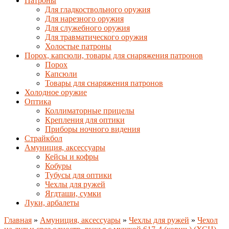
Патроны
Для гладкоствольного оружия
Для нарезного оружия
Для служебного оружия
Для травматического оружия
Холостые патроны
Порох, капсюли, товары для снаряжения патронов
Порох
Капсюли
Товары для снаряжения патронов
Холодное оружие
Оптика
Коллиматорные прицелы
Крепления для оптики
Приборы ночного видения
Страйкбол
Амуниция, аксессуары
Кейсы и кофры
Кобуры
Тубусы для оптики
Чехлы для ружей
Ягдташи, сумки
Луки, арбалеты
Главная
»
Амуниция, аксессуары
»
Чехлы для ружей
»
Чехол