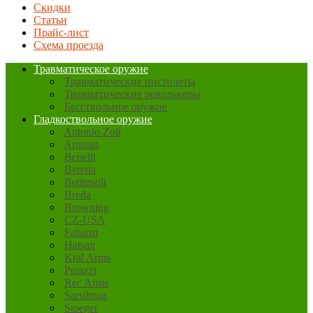
Скидки
Статьи
Прайс-лист
Схема проезда
Травматическое оружие
Травматические пистолеты
Травматические револьверы
Бесствольное оружие
Гладкоствольное оружие
Antonio Zoli
Armsan
Benelli
Beretta
Bettinsoli
Breda
Browning
CZ-USA
Fabarm
Hatsan
Kral Arms
Perazzi
Rec Arms
Sarsilmaz
Stoeger