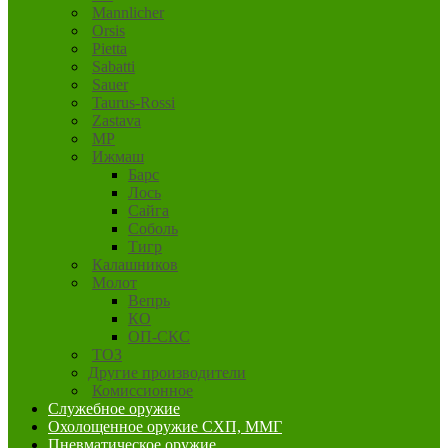
Mannlicher
Orsis
Pietta
Sabatti
Sauer
Taurus-Rossi
Zastava
MP
Ижмаш
Барс
Лось
Сайга
Соболь
Тигр
Калашников
Молот
Вепрь
КО
ОП-СКС
ТОЗ
Другие производители
Комиссионное
Служебное оружие
Охолощенное оружие СХП, ММГ
Пневматическое оружие