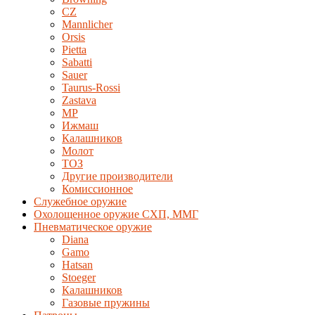
CZ
Mannlicher
Orsis
Pietta
Sabatti
Sauer
Taurus-Rossi
Zastava
MP
Ижмаш
Калашников
Молот
ТОЗ
Другие производители
Комиссионное
Служебное оружие
Охолощенное оружие СХП, ММГ
Пневматическое оружие
Diana
Gamo
Hatsan
Stoeger
Калашников
Газовые пружины