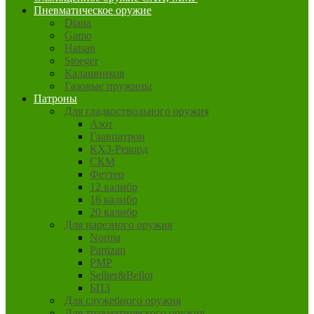
Пневматическое оружие
Diana
Gamo
Hatsan
Stoeger
Калашников
Газовые пружины
Патроны
Для гладкоствольного оружия
Азот
Главпатрон
КХЗ-Рекорд
СКМ
Феттер
12 калибр
16 калибр
20 калибр
Для нарезного оружия
Norma
Partizan
PMP
Sellier&Bellot
БПЗ
Для служебного оружия
Для травматического оружия