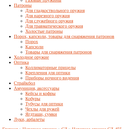
Газовые пружины
Патроны
Для гладкоствольного оружия
Для нарезного оружия
Для служебного оружия
Для травматического оружия
Холостые патроны
Порох, капсюли, товары для снаряжения патронов
Порох
Капсюли
Товары для снаряжения патронов
Холодное оружие
Оптика
Коллиматорные прицелы
Крепления для оптики
Приборы ночного видения
Страйкбол
Амуниция, аксессуары
Кейсы и кофры
Кобуры
Тубусы для оптики
Чехлы для ружей
Ягдташи, сумки
Луки, арбалеты