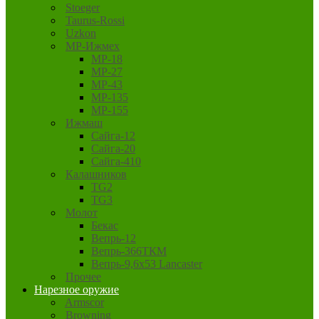
Stoeger
Taurus-Rossi
Uzkon
MP-Ижмех
MP-18
MP-27
MP-43
MP-135
MP-155
Ижмаш
Сайга-12
Сайга-20
Сайга-410
Калашников
TG2
TG3
Молот
Бекас
Вепрь-12
Вепрь-366ТКМ
Вепрь-9,6х53 Lancaster
Прочее
Нарезное оружие
Armscor
Browning