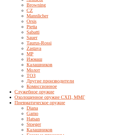
Browning
CZ
Mannlicher
Orsis
Pietta
Sabatti
Sauer
Taurus-Rossi
Zastava
MP
Ижмаш
Калашников
Молот
ТОЗ
Другие производители
Комиссионное
Служебное оружие
Охолощенное оружие СХП, ММГ
Пневматическое оружие
Diana
Gamo
Hatsan
Stoeger
Калашников