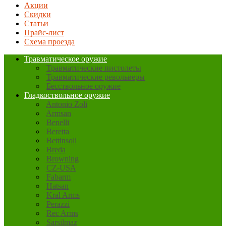
Акции
Скидки
Статьи
Прайс-лист
Схема проезда
Травматическое оружие
Травматические пистолеты
Травматические револьверы
Бесствольное оружие
Гладкоствольное оружие
Antonio Zoli
Armsan
Benelli
Beretta
Bettinsoli
Breda
Browning
CZ-USA
Fabarm
Hatsan
Kral Arms
Perazzi
Rec Arms
Sarsilmaz