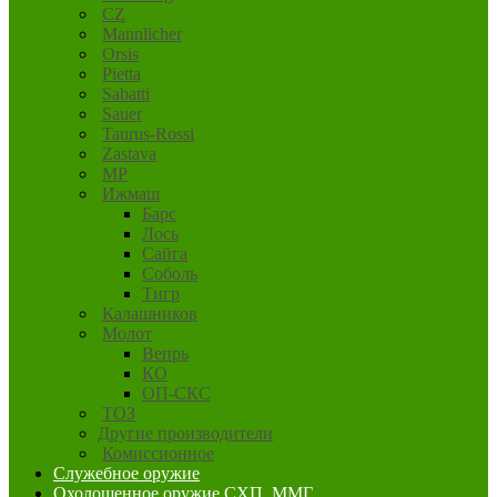
CZ
Mannlicher
Orsis
Pietta
Sabatti
Sauer
Taurus-Rossi
Zastava
MP
Ижмаш
Барс
Лось
Сайга
Соболь
Тигр
Калашников
Молот
Вепрь
КО
ОП-СКС
ТОЗ
Другие производители
Комиссионное
Служебное оружие
Охолощенное оружие СХП, ММГ