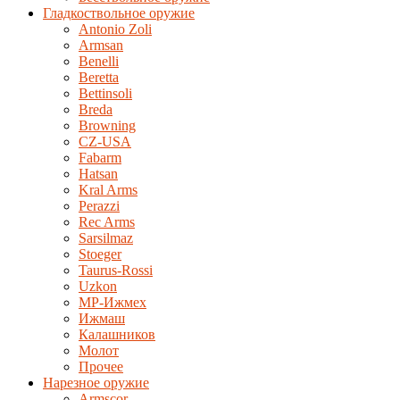
Гладкоствольное оружие
Antonio Zoli
Armsan
Benelli
Beretta
Bettinsoli
Breda
Browning
CZ-USA
Fabarm
Hatsan
Kral Arms
Perazzi
Rec Arms
Sarsilmaz
Stoeger
Taurus-Rossi
Uzkon
MP-Ижмех
Ижмаш
Калашников
Молот
Прочее
Нарезное оружие
Armscor