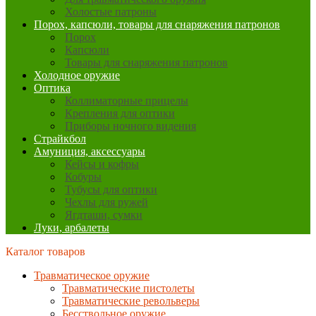
Холостые патроны
Порох, капсюли, товары для снаряжения патронов
Порох
Капсюли
Товары для снаряжения патронов
Холодное оружие
Оптика
Коллиматорные прицелы
Крепления для оптики
Приборы ночного видения
Страйкбол
Амуниция, аксессуары
Кейсы и кофры
Кобуры
Тубусы для оптики
Чехлы для ружей
Ягдташи, сумки
Луки, арбалеты
Каталог товаров
Травматическое оружие
Травматические пистолеты
Травматические револьверы
Бесствольное оружие