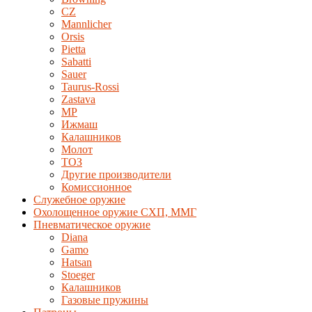
CZ
Mannlicher
Orsis
Pietta
Sabatti
Sauer
Taurus-Rossi
Zastava
MP
Ижмаш
Калашников
Молот
ТОЗ
Другие производители
Комиссионное
Служебное оружие
Охолощенное оружие СХП, ММГ
Пневматическое оружие
Diana
Gamo
Hatsan
Stoeger
Калашников
Газовые пружины