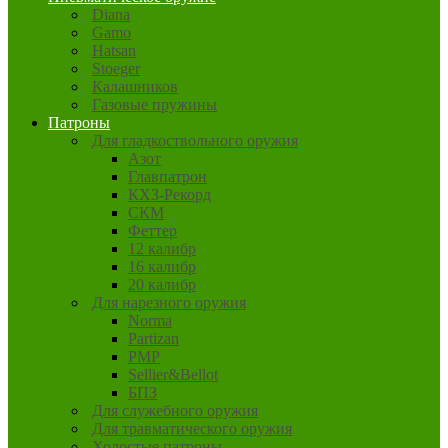
Diana
Gamo
Hatsan
Stoeger
Калашников
Газовые пружины
Патроны
Для гладкоствольного оружия
Азот
Главпатрон
КХЗ-Рекорд
СКМ
Феттер
12 калибр
16 калибр
20 калибр
Для нарезного оружия
Norma
Partizan
PMP
Sellier&Bellot
БПЗ
Для служебного оружия
Для травматического оружия
Холостые патроны