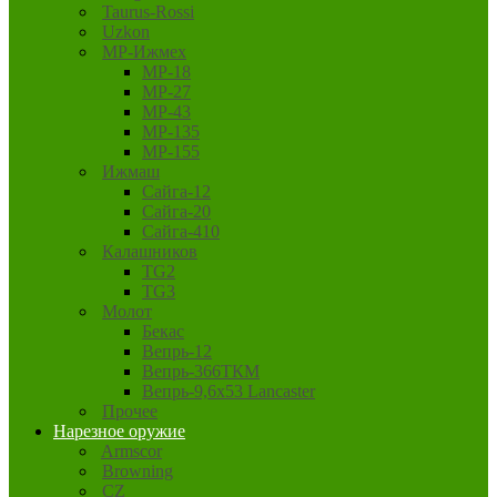
Taurus-Rossi
Uzkon
MP-Ижмех
MP-18
MP-27
MP-43
MP-135
MP-155
Ижмаш
Сайга-12
Сайга-20
Сайга-410
Калашников
TG2
TG3
Молот
Бекас
Вепрь-12
Вепрь-366ТКМ
Вепрь-9,6х53 Lancaster
Прочее
Нарезное оружие
Armscor
Browning
CZ