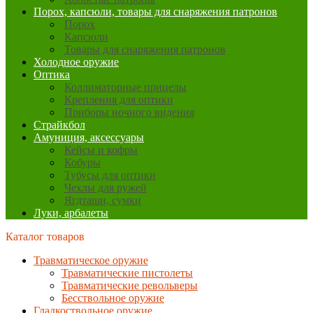
Порох, капсюли, товары для снаряжения патронов
Порох
Капсюли
Товары для снаряжения патронов
Холодное оружие
Оптика
Коллиматорные прицелы
Крепления для оптики
Приборы ночного видения
Страйкбол
Амуниция, аксессуары
Кейсы и кофры
Кобуры
Тубусы для оптики
Чехлы для ружей
Ягдташи, сумки
Луки, арбалеты
Каталог товаров
Травматическое оружие
Травматические пистолеты
Травматические револьверы
Бесствольное оружие
Гладкоствольное оружие