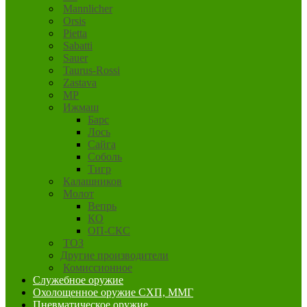
Mannlicher
Orsis
Pietta
Sabatti
Sauer
Taurus-Rossi
Zastava
MP
Ижмаш
Барс
Лось
Сайга
Соболь
Тигр
Калашников
Молот
Вепрь
КО
ОП-СКС
ТОЗ
Другие производители
Комиссионное
Служебное оружие
Охолощенное оружие СХП, ММГ
Пневматическое оружие