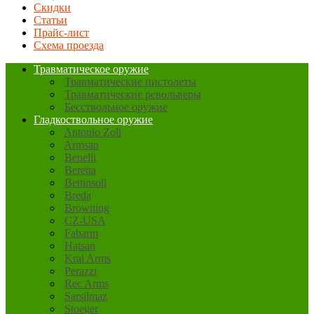
Скидки
Статьи
Прайс-лист
Схема проезда
Травматическое оружие
Травматические пистолеты
Травматические револьверы
Бесствольное оружие
Гладкоствольное оружие
Antonio Zoli
Armsan
Benelli
Beretta
Bettinsoli
Breda
Browning
CZ-USA
Fabarm
Hatsan
Kral Arms
Perazzi
Rec Arms
Sarsilmaz
Stoeger