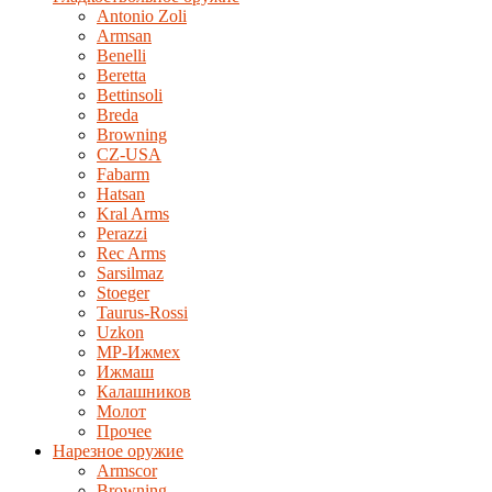
Antonio Zoli
Armsan
Benelli
Beretta
Bettinsoli
Breda
Browning
CZ-USA
Fabarm
Hatsan
Kral Arms
Perazzi
Rec Arms
Sarsilmaz
Stoeger
Taurus-Rossi
Uzkon
MP-Ижмех
Ижмаш
Калашников
Молот
Прочее
Нарезное оружие
Armscor
Browning