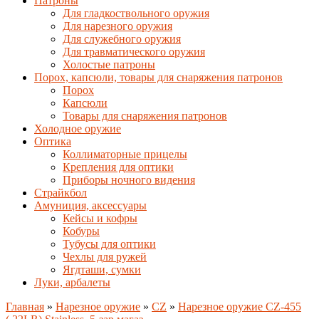
Патроны
Для гладкоствольного оружия
Для нарезного оружия
Для служебного оружия
Для травматического оружия
Холостые патроны
Порох, капсюли, товары для снаряжения патронов
Порох
Капсюли
Товары для снаряжения патронов
Холодное оружие
Оптика
Коллиматорные прицелы
Крепления для оптики
Приборы ночного видения
Страйкбол
Амуниция, аксессуары
Кейсы и кофры
Кобуры
Тубусы для оптики
Чехлы для ружей
Ягдташи, сумки
Луки, арбалеты
Главная
»
Нарезное оружие
»
CZ
»
Нарезное оружие CZ-455