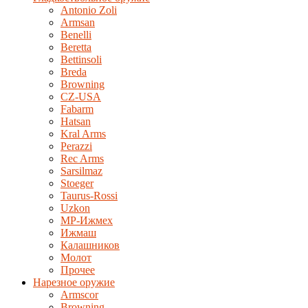
Antonio Zoli
Armsan
Benelli
Beretta
Bettinsoli
Breda
Browning
CZ-USA
Fabarm
Hatsan
Kral Arms
Perazzi
Rec Arms
Sarsilmaz
Stoeger
Taurus-Rossi
Uzkon
MP-Ижмех
Ижмаш
Калашников
Молот
Прочее
Нарезное оружие
Armscor
Browning