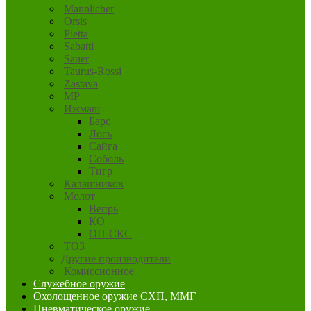
Mannlicher
Orsis
Pietta
Sabatti
Sauer
Taurus-Rossi
Zastava
MP
Ижмаш
Барс
Лось
Сайга
Соболь
Тигр
Калашников
Молот
Вепрь
КО
ОП-СКС
ТОЗ
Другие производители
Комиссионное
Служебное оружие
Охолощенное оружие СХП, ММГ
Пневматическое оружие