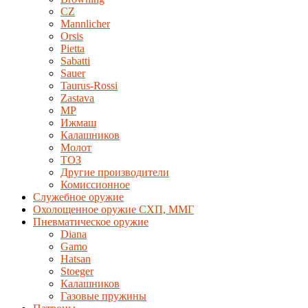
CZ
Mannlicher
Orsis
Pietta
Sabatti
Sauer
Taurus-Rossi
Zastava
MP
Ижмаш
Калашников
Молот
ТОЗ
Другие производители
Комиссионное
Служебное оружие
Охолощенное оружие СХП, ММГ
Пневматическое оружие
Diana
Gamo
Hatsan
Stoeger
Калашников
Газовые пружины