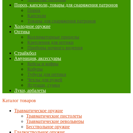
Порох, капсюли, товары для снаряжения патронов
Порох
Капсюли
Товары для снаряжения патронов
Холодное оружие
Оптика
Коллиматорные прицелы
Крепления для оптики
Приборы ночного видения
Страйкбол
Амуниция, аксессуары
Кейсы и кофры
Кобуры
Тубусы для оптики
Чехлы для ружей
Ягдташи, сумки
Луки, арбалеты
Каталог товаров
Травматическое оружие
Травматические пистолеты
Травматические револьверы
Бесствольное оружие
Гладкоствольное оружие