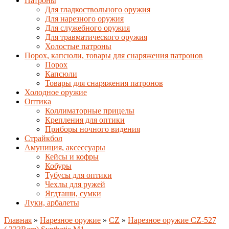
Патроны
Для гладкоствольного оружия
Для нарезного оружия
Для служебного оружия
Для травматического оружия
Холостые патроны
Порох, капсюли, товары для снаряжения патронов
Порох
Капсюли
Товары для снаряжения патронов
Холодное оружие
Оптика
Коллиматорные прицелы
Крепления для оптики
Приборы ночного видения
Страйкбол
Амуниция, аксессуары
Кейсы и кофры
Кобуры
Тубусы для оптики
Чехлы для ружей
Ягдташи, сумки
Луки, арбалеты
Главная
»
Нарезное оружие
»
CZ
»
Нарезное оружие CZ-527