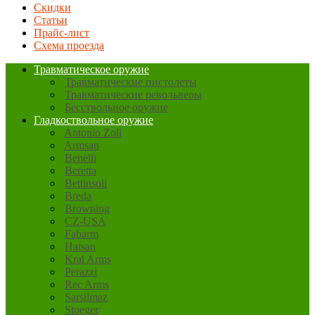
Скидки
Статьи
Прайс-лист
Схема проезда
Травматическое оружие
Травматические пистолеты
Травматические револьверы
Бесствольное оружие
Гладкоствольное оружие
Antonio Zoli
Armsan
Benelli
Beretta
Bettinsoli
Breda
Browning
CZ-USA
Fabarm
Hatsan
Kral Arms
Perazzi
Rec Arms
Sarsilmaz
Stoeger