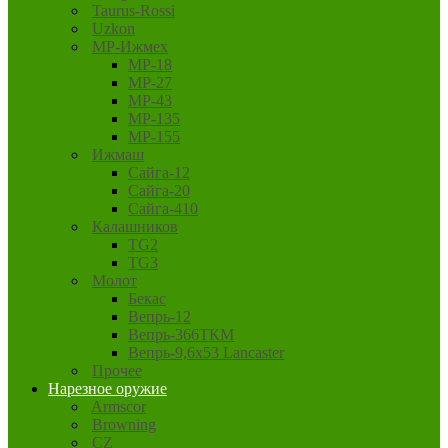
Taurus-Rossi
Uzkon
MP-Ижмех
MP-18
MP-27
MP-43
MP-135
MP-155
Ижмаш
Сайга-12
Сайга-20
Сайга-410
Калашников
TG2
TG3
Молот
Бекас
Вепрь-12
Вепрь-366ТКМ
Вепрь-9,6х53 Lancaster
Прочее
Нарезное оружие
Armscor
Browning
CZ