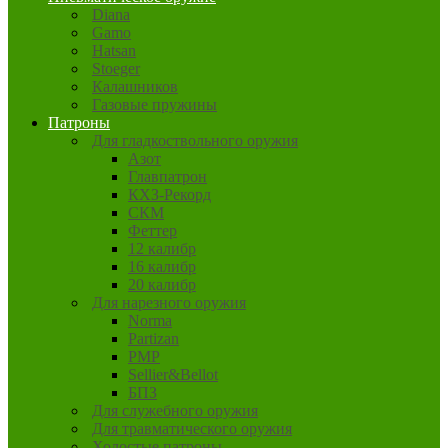
Diana
Gamo
Hatsan
Stoeger
Калашников
Газовые пружины
Патроны
Для гладкоствольного оружия
Азот
Главпатрон
КХЗ-Рекорд
СКМ
Феттер
12 калибр
16 калибр
20 калибр
Для нарезного оружия
Norma
Partizan
PMP
Sellier&Bellot
БПЗ
Для служебного оружия
Для травматического оружия
Холостые патроны