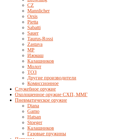
CZ
Mannlicher
Orsis
Pietta
Sabatti
Sauer
Taurus-Rossi
Zastava
MP
Ижмаш
Калашников
Молот
ТОЗ
Другие производители
Комиссионное
Служебное оружие
Охолощенное оружие СХП, ММГ
Пневматическое оружие
Diana
Gamo
Hatsan
Stoeger
Калашников
Газовые пружины