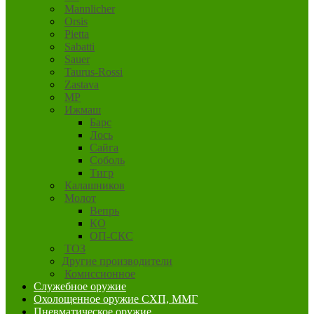
Mannlicher
Orsis
Pietta
Sabatti
Sauer
Taurus-Rossi
Zastava
MP
Ижмаш
Барс
Лось
Сайга
Соболь
Тигр
Калашников
Молот
Вепрь
КО
ОП-СКС
ТОЗ
Другие производители
Комиссионное
Служебное оружие
Охолощенное оружие СХП, ММГ
Пневматическое оружие