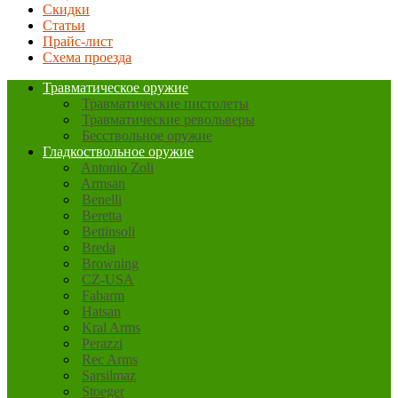
Скидки
Статьи
Прайс-лист
Схема проезда
Травматическое оружие
Травматические пистолеты
Травматические револьверы
Бесствольное оружие
Гладкоствольное оружие
Antonio Zoli
Armsan
Benelli
Beretta
Bettinsoli
Breda
Browning
CZ-USA
Fabarm
Hatsan
Kral Arms
Perazzi
Rec Arms
Sarsilmaz
Stoeger