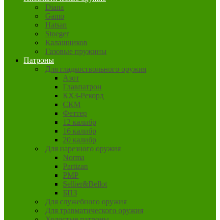
Diana
Gamo
Hatsan
Stoeger
Калашников
Газовые пружины
Патроны
Для гладкоствольного оружия
Азот
Главпатрон
КХЗ-Рекорд
СКМ
Феттер
12 калибр
16 калибр
20 калибр
Для нарезного оружия
Norma
Partizan
PMP
Sellier&Bellot
БПЗ
Для служебного оружия
Для травматического оружия
Холостые патроны