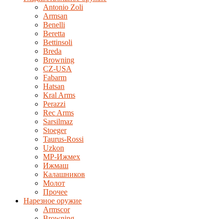
Antonio Zoli
Armsan
Benelli
Beretta
Bettinsoli
Breda
Browning
CZ-USA
Fabarm
Hatsan
Kral Arms
Perazzi
Rec Arms
Sarsilmaz
Stoeger
Taurus-Rossi
Uzkon
MP-Ижмех
Ижмаш
Калашников
Молот
Прочее
Нарезное оружие
Armscor
Browning