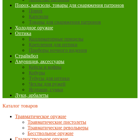
Порох, капсюли, товары для снаряжения патронов
Порох
Капсюли
Товары для снаряжения патронов
Холодное оружие
Оптика
Коллиматорные прицелы
Крепления для оптики
Приборы ночного видения
Страйкбол
Амуниция, аксессуары
Кейсы и кофры
Кобуры
Тубусы для оптики
Чехлы для ружей
Ягдташи, сумки
Луки, арбалеты
Каталог товаров
Травматическое оружие
Травматические пистолеты
Травматические револьверы
Бесствольное оружие
Гладкоствольное оружие