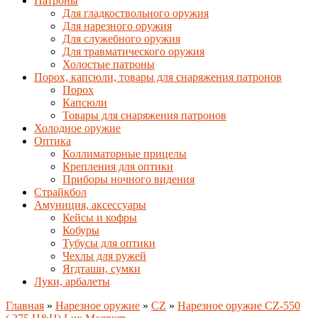
Патроны
Для гладкоствольного оружия
Для нарезного оружия
Для служебного оружия
Для травматического оружия
Холостые патроны
Порох, капсюли, товары для снаряжения патронов
Порох
Капсюли
Товары для снаряжения патронов
Холодное оружие
Оптика
Коллиматорные прицелы
Крепления для оптики
Приборы ночного видения
Страйкбол
Амуниция, аксессуары
Кейсы и кофры
Кобуры
Тубусы для оптики
Чехлы для ружей
Ягдташи, сумки
Луки, арбалеты
Главная
»
Нарезное оружие
»
CZ
»
Нарезное оружие CZ-550