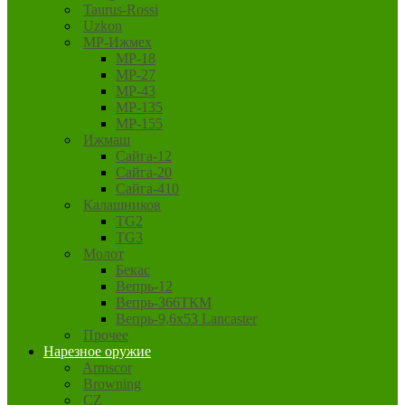
Taurus-Rossi
Uzkon
MP-Ижмех
MP-18
MP-27
MP-43
MP-135
MP-155
Ижмаш
Сайга-12
Сайга-20
Сайга-410
Калашников
TG2
TG3
Молот
Бекас
Вепрь-12
Вепрь-366ТКМ
Вепрь-9,6х53 Lancaster
Прочее
Нарезное оружие
Armscor
Browning
CZ