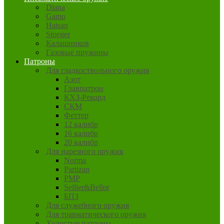
Diana
Gamo
Hatsan
Stoeger
Калашников
Газовые пружины
Патроны
Для гладкоствольного оружия
Азот
Главпатрон
КХЗ-Рекорд
СКМ
Феттер
12 калибр
16 калибр
20 калибр
Для нарезного оружия
Norma
Partizan
PMP
Sellier&Bellot
БПЗ
Для служебного оружия
Для травматического оружия
Холостые патроны