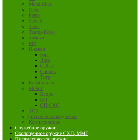
Mannlicher
Orsis
Pietta
Sabatti
Sauer
Taurus-Rossi
Zastava
MP
Ижмаш
Барс
Лось
Сайга
Соболь
Тигр
Калашников
Молот
Вепрь
КО
ОП-СКС
ТОЗ
Другие производители
Комиссионное
Служебное оружие
Охолощенное оружие СХП, ММГ
Пневматическое оружие