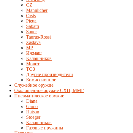
CZ
Mannlicher
Orsis
Pietta
Sabatti
Sauer
Taurus-Rossi
Zastava
MP
Ижмаш
Калашников
Молот
ТОЗ
Другие производители
Комиссионное
Служебное оружие
Охолощенное оружие СХП, ММГ
Пневматическое оружие
Diana
Gamo
Hatsan
Stoeger
Калашников
Газовые пружины