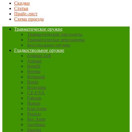
Скидки
Статьи
Прайс-лист
Схема проезда
Травматическое оружие
Травматические пистолеты
Травматические револьверы
Бесствольное оружие
Гладкоствольное оружие
Antonio Zoli
Armsan
Benelli
Beretta
Bettinsoli
Breda
Browning
CZ-USA
Fabarm
Hatsan
Kral Arms
Perazzi
Rec Arms
Sarsilmaz
Stoeger