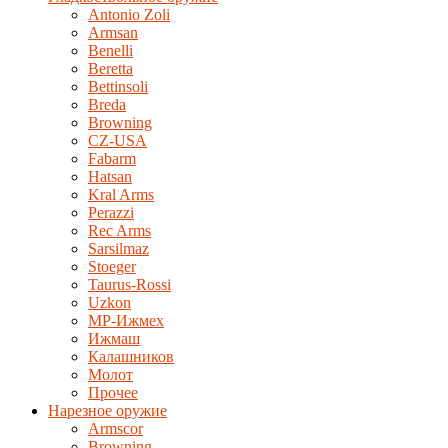
Antonio Zoli
Armsan
Benelli
Beretta
Bettinsoli
Breda
Browning
CZ-USA
Fabarm
Hatsan
Kral Arms
Perazzi
Rec Arms
Sarsilmaz
Stoeger
Taurus-Rossi
Uzkon
MP-Ижмех
Ижмаш
Калашников
Молот
Прочее
Нарезное оружие
Armscor
Browning