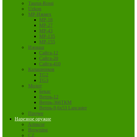
Taurus-Rossi
Uzkon
MP-Ижмех
MP-18
MP-27
MP-43
MP-135
MP-155
Ижмаш
Сайга-12
Сайга-20
Сайга-410
Калашников
TG2
TG3
Молот
Бекас
Вепрь-12
Вепрь-366ТКМ
Вепрь-9,6х53 Lancaster
Прочее
Нарезное оружие
Armscor
Browning
CZ