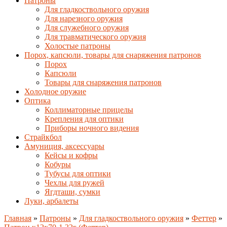
Патроны
Для гладкоствольного оружия
Для нарезного оружия
Для служебного оружия
Для травматического оружия
Холостые патроны
Порох, капсюли, товары для снаряжения патронов
Порох
Капсюли
Товары для снаряжения патронов
Холодное оружие
Оптика
Коллиматорные прицелы
Крепления для оптики
Приборы ночного видения
Страйкбол
Амуниция, аксессуары
Кейсы и кофры
Кобуры
Тубусы для оптики
Чехлы для ружей
Ягдташи, сумки
Луки, арбалеты
Главная
»
Патроны
»
Для гладкоствольного оружия
»
Феттер
»