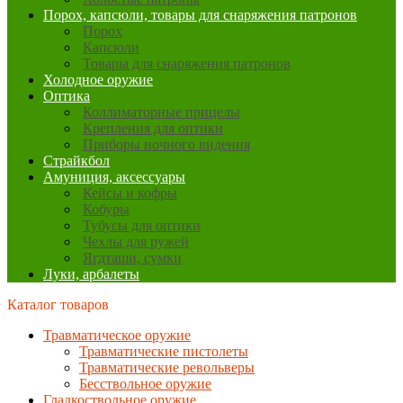
Порох, капсюли, товары для снаряжения патронов
Порох
Капсюли
Товары для снаряжения патронов
Холодное оружие
Оптика
Коллиматорные прицелы
Крепления для оптики
Приборы ночного видения
Страйкбол
Амуниция, аксессуары
Кейсы и кофры
Кобуры
Тубусы для оптики
Чехлы для ружей
Ягдташи, сумки
Луки, арбалеты
Каталог товаров
Травматическое оружие
Травматические пистолеты
Травматические револьверы
Бесствольное оружие
Гладкоствольное оружие