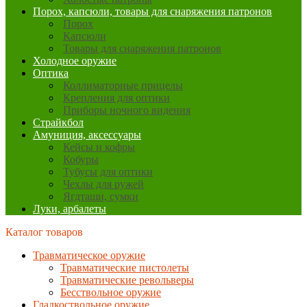
Порох, капсюли, товары для снаряжения патронов
Порох
Капсюли
Товары для снаряжения патронов
Холодное оружие
Оптика
Коллиматорные прицелы
Крепления для оптики
Приборы ночного видения
Страйкбол
Амуниция, аксессуары
Кейсы и кофры
Кобуры
Тубусы для оптики
Чехлы для ружей
Ягдташи, сумки
Луки, арбалеты
Каталог товаров
Травматическое оружие
Травматические пистолеты
Травматические револьверы
Бесствольное оружие
Гладкоствольное оружие