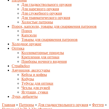
Патроны
Для гладкоствольного оружия
Для нарезного оружия
Для служебного оружия
Для травматического оружия
Холостые патроны
Порох, капсюли, товары для снаряжения патронов
Порох
Капсюли
Товары для снаряжения патронов
Холодное оружие
Оптика
Коллиматорные прицелы
Крепления для оптики
Приборы ночного видения
Страйкбол
Амуниция, аксессуары
Кейсы и кофры
Кобуры
Тубусы для оптики
Чехлы для ружей
Ягдташи, сумки
Луки, арбалеты
Главная
»
Патроны
»
Для гладкоствольного оружия
»
Феттер
»