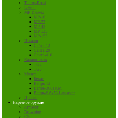
Taurus-Rossi
Uzkon
MP-Ижмех
MP-18
MP-27
MP-43
MP-135
MP-155
Ижмаш
Сайга-12
Сайга-20
Сайга-410
Калашников
TG2
TG3
Молот
Бекас
Вепрь-12
Вепрь-366ТКМ
Вепрь-9,6х53 Lancaster
Прочее
Нарезное оружие
Armscor
Browning
CZ