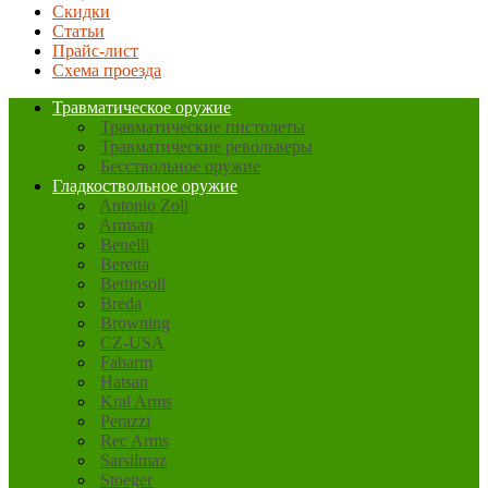
Скидки
Статьи
Прайс-лист
Схема проезда
Травматическое оружие
Травматические пистолеты
Травматические револьверы
Бесствольное оружие
Гладкоствольное оружие
Antonio Zoli
Armsan
Benelli
Beretta
Bettinsoli
Breda
Browning
CZ-USA
Fabarm
Hatsan
Kral Arms
Perazzi
Rec Arms
Sarsilmaz
Stoeger