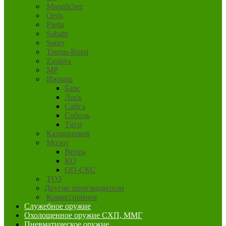
Mannlicher
Orsis
Pietta
Sabatti
Sauer
Taurus-Rossi
Zastava
MP
Ижмаш
Барс
Лось
Сайга
Соболь
Тигр
Калашников
Молот
Вепрь
КО
ОП-СКС
ТОЗ
Другие производители
Комиссионное
Служебное оружие
Охолощенное оружие СХП, ММГ
Пневматическое оружие