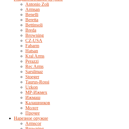
Antonio Zoli
Armsan
Benelli
Beretta
Bettinsoli
Breda
Browning
CZ-USA
Fabarm
Hatsan
Kral Arms
Perazzi
Rec Arms
Sarsilmaz
Stoeger
Taurus-Rossi
Uzkon
MP-Ижмех
Ижмаш
Калашников
Молот
Прочее
Нарезное оружие
Armscor
Browning