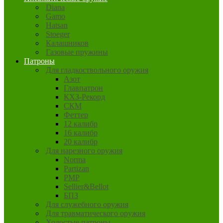
Diana
Gamo
Hatsan
Stoeger
Калашников
Газовые пружины
Патроны
Для гладкоствольного оружия
Азот
Главпатрон
КХЗ-Рекорд
СКМ
Феттер
12 калибр
16 калибр
20 калибр
Для нарезного оружия
Norma
Partizan
PMP
Sellier&Bellot
БПЗ
Для служебного оружия
Для травматического оружия
Холостые патроны