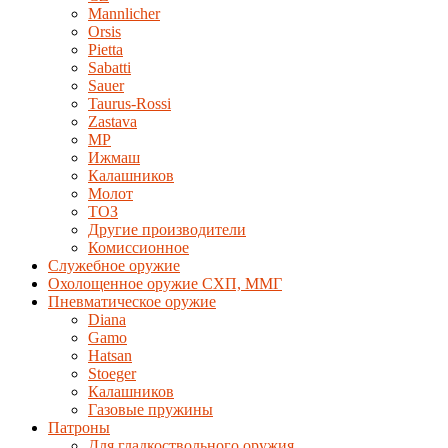
Mannlicher
Orsis
Pietta
Sabatti
Sauer
Taurus-Rossi
Zastava
MP
Ижмаш
Калашников
Молот
ТОЗ
Другие производители
Комиссионное
Служебное оружие
Охолощенное оружие СХП, ММГ
Пневматическое оружие
Diana
Gamo
Hatsan
Stoeger
Калашников
Газовые пружины
Патроны
Для гладкоствольного оружия