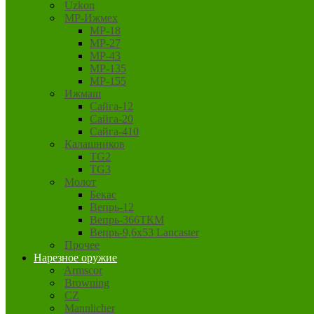
Uzkon
MP-Ижмех
MP-18
MP-27
MP-43
MP-135
MP-155
Ижмаш
Сайга-12
Сайга-20
Сайга-410
Калашников
TG2
TG3
Молот
Бекас
Вепрь-12
Вепрь-366ТКМ
Вепрь-9,6х53 Lancaster
Прочее
Нарезное оружие
Armscor
Browning
CZ
Mannlicher