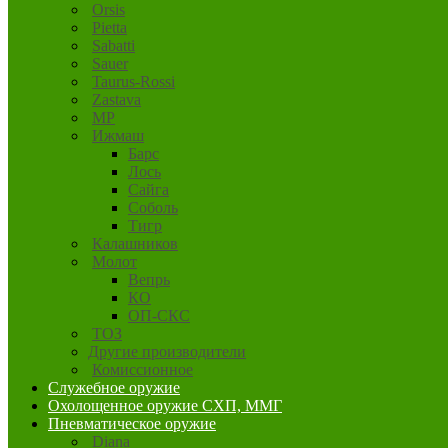
Orsis
Pietta
Sabatti
Sauer
Taurus-Rossi
Zastava
MP
Ижмаш
Барс
Лось
Сайга
Соболь
Тигр
Калашников
Молот
Вепрь
КО
ОП-СКС
ТОЗ
Другие производители
Комиссионное
Служебное оружие
Охолощенное оружие СХП, ММГ
Пневматическое оружие
Diana