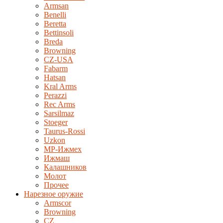
Armsan
Benelli
Beretta
Bettinsoli
Breda
Browning
CZ-USA
Fabarm
Hatsan
Kral Arms
Perazzi
Rec Arms
Sarsilmaz
Stoeger
Taurus-Rossi
Uzkon
MP-Ижмех
Ижмаш
Калашников
Молот
Прочее
Нарезное оружие
Armscor
Browning
CZ