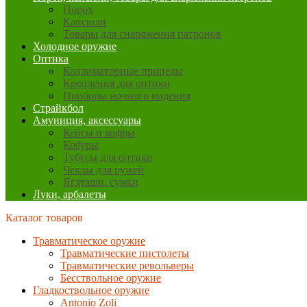
Порох
Капсюли
Товары для снаряжения патронов
Холодное оружие
Оптика
Коллиматорные прицелы
Крепления для оптики
Приборы ночного видения
Страйкбол
Амуниция, аксессуары
Кейсы и кофры
Кобуры
Тубусы для оптики
Чехлы для ружей
Ягдташи, сумки
Луки, арбалеты
Каталог товаров
Травматическое оружие
Травматические пистолеты
Травматические револьверы
Бесствольное оружие
Гладкоствольное оружие
Antonio Zoli