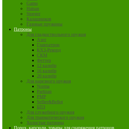
Gamo
Hatsan
Stoeger
Калашников
Газовые пружины
Патроны
Для гладкоствольного оружия
Азот
Главпатрон
КХЗ-Рекорд
СКМ
Феттер
12 калибр
16 калибр
20 калибр
Для нарезного оружия
Norma
Partizan
PMP
Sellier&Bellot
БПЗ
Для служебного оружия
Для травматического оружия
Холостые патроны
Порох, капсюли, товары для снаряжения патронов