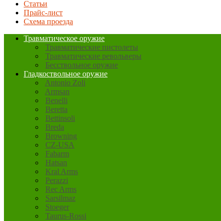
Статьи
Прайс-лист
Схема проезда
Травматическое оружие
Травматические пистолеты
Травматические револьверы
Бесствольное оружие
Гладкоствольное оружие
Antonio Zoli
Armsan
Benelli
Beretta
Bettinsoli
Breda
Browning
CZ-USA
Fabarm
Hatsan
Kral Arms
Perazzi
Rec Arms
Sarsilmaz
Stoeger
Taurus-Rossi