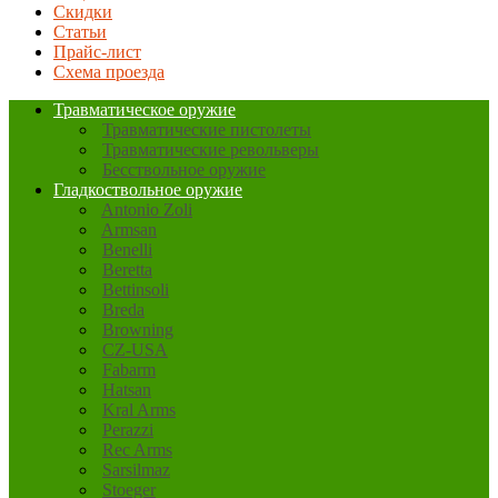
Скидки
Статьи
Прайс-лист
Схема проезда
Травматическое оружие
Травматические пистолеты
Травматические револьверы
Бесствольное оружие
Гладкоствольное оружие
Antonio Zoli
Armsan
Benelli
Beretta
Bettinsoli
Breda
Browning
CZ-USA
Fabarm
Hatsan
Kral Arms
Perazzi
Rec Arms
Sarsilmaz
Stoeger