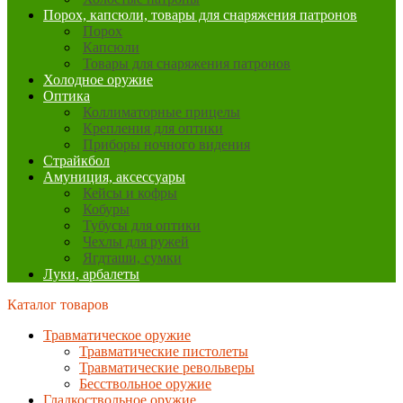
Порох, капсюли, товары для снаряжения патронов
Порох
Капсюли
Товары для снаряжения патронов
Холодное оружие
Оптика
Коллиматорные прицелы
Крепления для оптики
Приборы ночного видения
Страйкбол
Амуниция, аксессуары
Кейсы и кофры
Кобуры
Тубусы для оптики
Чехлы для ружей
Ягдташи, сумки
Луки, арбалеты
Каталог товаров
Травматическое оружие
Травматические пистолеты
Травматические револьверы
Бесствольное оружие
Гладкоствольное оружие