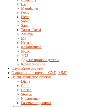
CZ
Mannlicher
Orsis
Pietta
Sabatti
Sauer
Taurus-Rossi
Zastava
MP
Ижмаш
Калашников
Молот
ТОЗ
Другие производители
Комиссионное
Служебное оружие
Охолощенное оружие СХП, ММГ
Пневматическое оружие
Diana
Gamo
Hatsan
Stoeger
Калашников
Газовые пружины