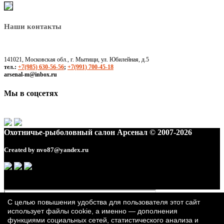
Наши контакты
141021, Московская обл., г. Мытищи, ул. Юбилейная, д.5
тел.:
+7(985) 630-56-56
;
+7(991) 700-45-18
arsenal-m@inbox.ru
Мы в соцсетях
Охотничье-рыболовный салон Арсенал © 2007-2026
Created by
nvo87@yandex.ru
С целью повышения удобства для пользователя этот сайт
использует файлы cookie, а именно — дополнения
функциями социальных сетей, статистического анализа и