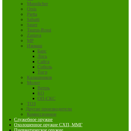
Mannlicher
Orsis
Pietta
Sabatti
Sauer
Taurus-Rossi
Zastava
MP
Ижмаш
Барс
Лось
Сайга
Соболь
Тигр
Калашников
Молот
Вепрь
КО
ОП-СКС
ТОЗ
Другие производители
Комиссионное
Служебное оружие
Охолощенное оружие СХП, ММГ
Пневматическое оружие