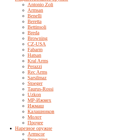
Antonio Zoli
Armsan
Benelli
Beretta
Bettinsoli
Breda
Browning
CZ-USA
Fabarm
Hatsan
Kral Arms
Perazzi
Rec Arms
Sarsilmaz
Stoeger
Taurus-Rossi
Uzkon
MP-Ижмех
Ижмаш
Калашников
Молот
Прочее
Нарезное оружие
Armscor
Browning