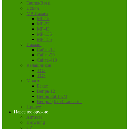
Taurus-Rossi
Uzkon
MP-Ижмех
MP-18
MP-27
MP-43
MP-135
MP-155
Ижмаш
Сайга-12
Сайга-20
Сайга-410
Калашников
TG2
TG3
Молот
Бекас
Вепрь-12
Вепрь-366ТКМ
Вепрь-9,6х53 Lancaster
Прочее
Нарезное оружие
Armscor
Browning
CZ