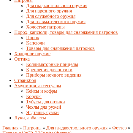
Патроны
Для гладкоствольного оружия
Для нарезного оружия
Для служебного оружия
Для травматического оружия
Холостые патроны
Порох, капсюли, товары для снаряжения патронов
Порох
Капсюли
Товары для снаряжения патронов
Холодное оружие
Оптика
Коллиматорные прицелы
Крепления для оптики
Приборы ночного видения
Страйкбол
Амуниция, аксессуары
Кейсы и кофры
Кобуры
Тубусы для оптики
Чехлы для ружей
Ягдташи, сумки
Луки, арбалеты
Главная
»
Патроны
»
Для гладкоствольного оружия
»
Феттер
»