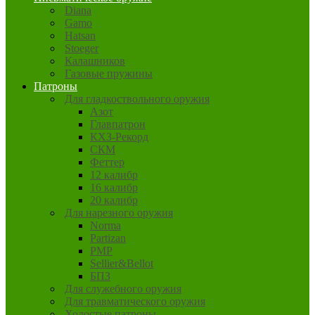
Diana
Gamo
Hatsan
Stoeger
Калашников
Газовые пружины
Патроны
Для гладкоствольного оружия
Азот
Главпатрон
КХЗ-Рекорд
СКМ
Феттер
12 калибр
16 калибр
20 калибр
Для нарезного оружия
Norma
Partizan
PMP
Sellier&Bellot
БПЗ
Для служебного оружия
Для травматического оружия
Холостые патроны