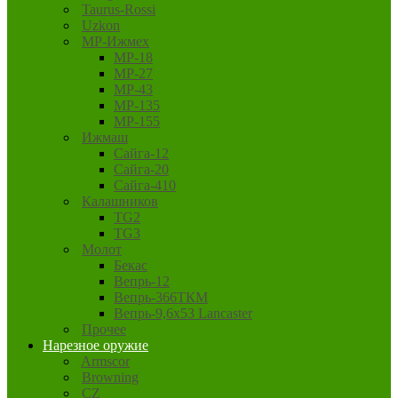
Taurus-Rossi
Uzkon
MP-Ижмех
MP-18
MP-27
MP-43
MP-135
MP-155
Ижмаш
Сайга-12
Сайга-20
Сайга-410
Калашников
TG2
TG3
Молот
Бекас
Вепрь-12
Вепрь-366ТКМ
Вепрь-9,6х53 Lancaster
Прочее
Нарезное оружие
Armscor
Browning
CZ