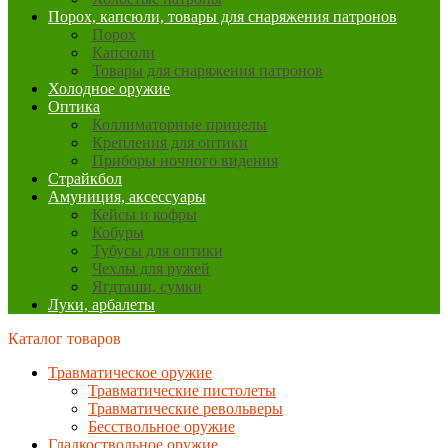
Порох, капсюли, товары для снаряжения патронов
Порох
Капсюли
Товары для снаряжения патронов
Холодное оружие
Оптика
Коллиматорные прицелы
Крепления для оптики
Приборы ночного видения
Страйкбол
Амуниция, аксессуары
Кейсы и кофры
Кобуры
Тубусы для оптики
Чехлы для ружей
Ягдташи, сумки
Луки, арбалеты
Каталог товаров
Травматическое оружие
Травматические пистолеты
Травматические револьверы
Бесствольное оружие
Гладкоствольное оружие