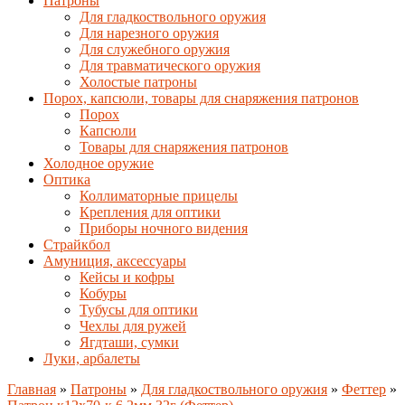
Патроны
Для гладкоствольного оружия
Для нарезного оружия
Для служебного оружия
Для травматического оружия
Холостые патроны
Порох, капсюли, товары для снаряжения патронов
Порох
Капсюли
Товары для снаряжения патронов
Холодное оружие
Оптика
Коллиматорные прицелы
Крепления для оптики
Приборы ночного видения
Страйкбол
Амуниция, аксессуары
Кейсы и кофры
Кобуры
Тубусы для оптики
Чехлы для ружей
Ягдташи, сумки
Луки, арбалеты
Главная
»
Патроны
»
Для гладкоствольного оружия
»
Феттер
»