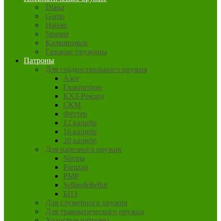
Diana
Gamo
Hatsan
Stoeger
Калашников
Газовые пружины
Патроны
Для гладкоствольного оружия
Азот
Главпатрон
КХЗ-Рекорд
СКМ
Феттер
12 калибр
16 калибр
20 калибр
Для нарезного оружия
Norma
Partizan
PMP
Sellier&Bellot
БПЗ
Для служебного оружия
Для травматического оружия
Холостые патроны