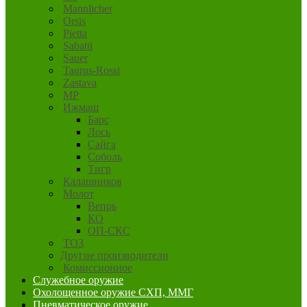
Mannlicher
Orsis
Pietta
Sabatti
Sauer
Taurus-Rossi
Zastava
MP
Ижмаш
Барс
Лось
Сайга
Соболь
Тигр
Калашников
Молот
Вепрь
КО
ОП-СКС
ТОЗ
Другие производители
Комиссионное
Служебное оружие
Охолощенное оружие СХП, ММГ
Пневматическое оружие