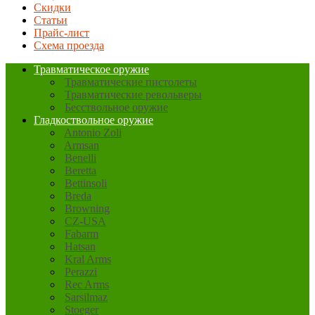
Скидки
Статьи
Прайс-лист
Схема проезда
Травматическое оружие
Травматические пистолеты
Травматические револьверы
Бесствольное оружие
Гладкоствольное оружие
Antonio Zoli
Armsan
Benelli
Beretta
Bettinsoli
Breda
Browning
CZ-USA
Fabarm
Hatsan
Kral Arms
Perazzi
Rec Arms
Sarsilmaz
Stoeger