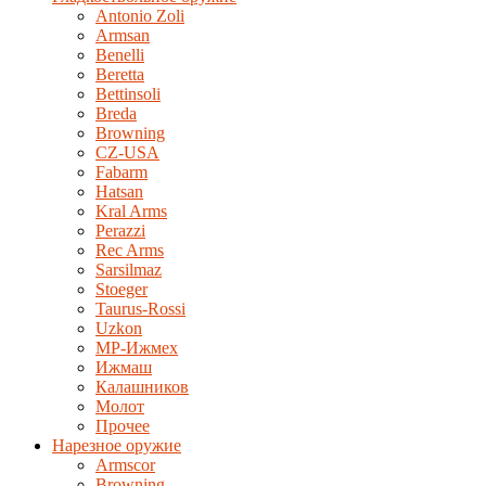
Antonio Zoli
Armsan
Benelli
Beretta
Bettinsoli
Breda
Browning
CZ-USA
Fabarm
Hatsan
Kral Arms
Perazzi
Rec Arms
Sarsilmaz
Stoeger
Taurus-Rossi
Uzkon
MP-Ижмех
Ижмаш
Калашников
Молот
Прочее
Нарезное оружие
Armscor
Browning