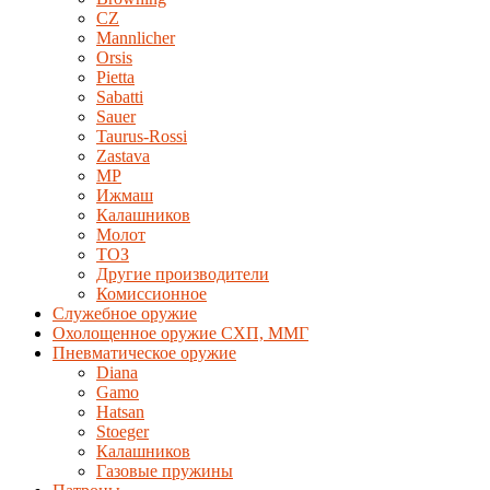
CZ
Mannlicher
Orsis
Pietta
Sabatti
Sauer
Taurus-Rossi
Zastava
MP
Ижмаш
Калашников
Молот
ТОЗ
Другие производители
Комиссионное
Служебное оружие
Охолощенное оружие СХП, ММГ
Пневматическое оружие
Diana
Gamo
Hatsan
Stoeger
Калашников
Газовые пружины