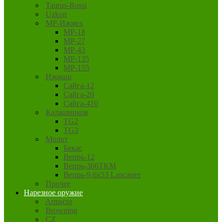
Taurus-Rossi
Uzkon
MP-Ижмех
MP-18
MP-27
MP-43
MP-135
MP-155
Ижмаш
Сайга-12
Сайга-20
Сайга-410
Калашников
TG2
TG3
Молот
Бекас
Вепрь-12
Вепрь-366ТКМ
Вепрь-9,6х53 Lancaster
Прочее
Нарезное оружие
Armscor
Browning
CZ