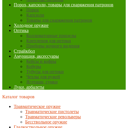
Порох, капсюли, товары для снаряжения патронов
Порох
Капсюли
Товары для снаряжения патронов
Холодное оружие
Оптика
Коллиматорные прицелы
Крепления для оптики
Приборы ночного видения
Страйкбол
Амуниция, аксессуары
Кейсы и кофры
Кобуры
Тубусы для оптики
Чехлы для ружей
Ягдташи, сумки
Луки, арбалеты
Каталог товаров
Травматическое оружие
Травматические пистолеты
Травматические револьверы
Бесствольное оружие
Гладкоствольное оружие