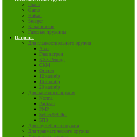
Diana
Gamo
Hatsan
Stoeger
Калашников
Газовые пружины
Патроны
Для гладкоствольного оружия
Азот
Главпатрон
КХЗ-Рекорд
СКМ
Феттер
12 калибр
16 калибр
20 калибр
Для нарезного оружия
Norma
Partizan
PMP
Sellier&Bellot
БПЗ
Для служебного оружия
Для травматического оружия
Холостые патроны