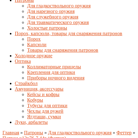
Патроны
Для гладкоствольного оружия
Для нарезного оружия
Для служебного оружия
Для травматического оружия
Холостые патроны
Порох, капсюли, товары для снаряжения патронов
Порох
Капсюли
Товары для снаряжения патронов
Холодное оружие
Оптика
Коллиматорные прицелы
Крепления для оптики
Приборы ночного видения
Страйкбол
Амуниция, аксессуары
Кейсы и кофры
Кобуры
Тубусы для оптики
Чехлы для ружей
Ягдташи, сумки
Луки, арбалеты
Главная
»
Патроны
»
Для гладкоствольного оружия
»
Феттер
»