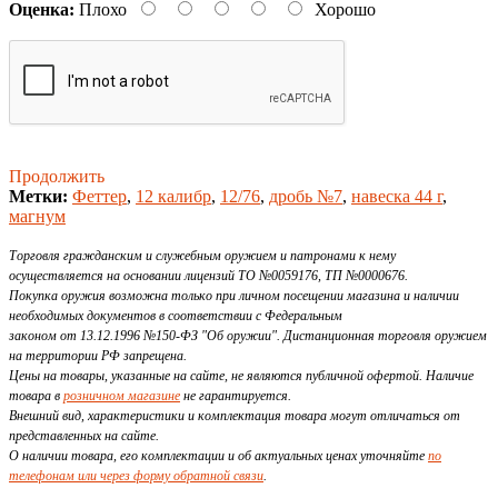
Оценка:
Плохо
Хорошо
Продолжить
Метки:
Феттер
,
12 калибр
,
12/76
,
дробь №7
,
навеска 44 г
,
магнум
Торговля гражданским и служебным оружием и патронами к нему
осуществляется на основании лицензий ТО №0059176, ТП №0000676.
Покупка оружия возможна только при личном посещении магазина и наличии
необходимых документов в соответствии с Федеральным
законом от 13.12.1996 №150-ФЗ "Об оружии". Дистанционная торговля оружием
на территории РФ запрещена.
Цены на товары, указанные на сайте, не являются публичной офертой. Наличие
товара в
розничном магазине
не гарантируется.
Внешний вид, характеристики и комплектация товара могут отличаться от
представленных на сайте.
О наличии товара, его комплектации и об актуальных ценах уточняйте
по
телефонам или через форму обратной связи
.