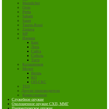
Mannlicher
Orsis
Pietta
Sabatti
Sauer
Taurus-Rossi
Zastava
MP
Ижмаш
Барс
Лось
Сайга
Соболь
Тигр
Калашников
Молот
Вепрь
КО
ОП-СКС
ТОЗ
Другие производители
Комиссионное
Служебное оружие
Охолощенное оружие СХП, ММГ
Пневматическое оружие