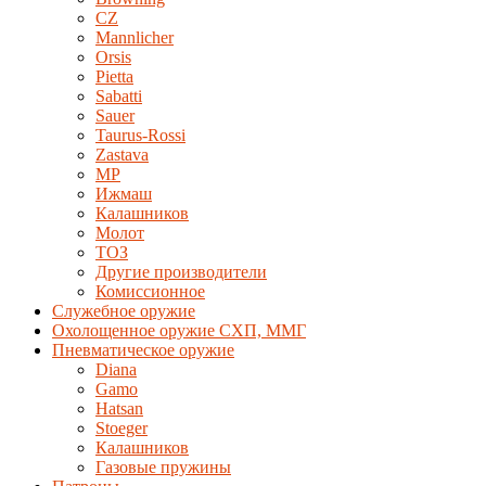
CZ
Mannlicher
Orsis
Pietta
Sabatti
Sauer
Taurus-Rossi
Zastava
MP
Ижмаш
Калашников
Молот
ТОЗ
Другие производители
Комиссионное
Служебное оружие
Охолощенное оружие СХП, ММГ
Пневматическое оружие
Diana
Gamo
Hatsan
Stoeger
Калашников
Газовые пружины