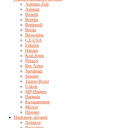
Antonio Zoli
Armsan
Benelli
Beretta
Bettinsoli
Breda
Browning
CZ-USA
Fabarm
Hatsan
Kral Arms
Perazzi
Rec Arms
Sarsilmaz
Stoeger
Taurus-Rossi
Uzkon
MP-Ижмех
Ижмаш
Калашников
Молот
Прочее
Нарезное оружие
Armscor
Browning