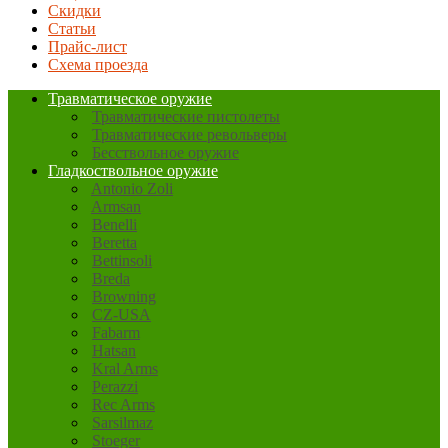
Скидки
Статьи
Прайс-лист
Схема проезда
Травматическое оружие
Травматические пистолеты
Травматические револьверы
Бесствольное оружие
Гладкоствольное оружие
Antonio Zoli
Armsan
Benelli
Beretta
Bettinsoli
Breda
Browning
CZ-USA
Fabarm
Hatsan
Kral Arms
Perazzi
Rec Arms
Sarsilmaz
Stoeger